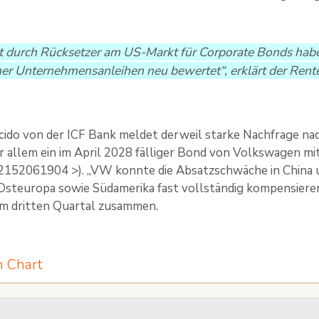
t durch Rücksetzer am US-Markt für Corporate Bonds habe
er Unternehmensanleihen neu bewertet“, erklärt der Rent
cido von der ICF Bank meldet derweil starke Nachfrage na
or allem ein im April 2028 fälliger Bond von Volkswagen mit
2152061904 >). „VW konnte die Absatzschwäche in China 
Osteuropa sowie Südamerika fast vollständig kompensieren
im dritten Quartal zusammen.
 Chart