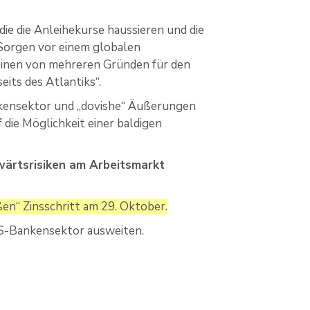
, die die Anleihekurse haussieren und die
 Sorgen vor einem globalen
einen von mehreren Gründen für den
its des Atlantiks“.
kensektor und „dovishe“ Äußerungen
die Möglichkeit einer baldigen
ärtsrisiken am Arbeitsmarkt
ßen“ Zinsschritt am 29. Oktober.
US-Bankensektor ausweiten.