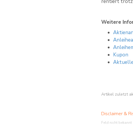
rentiert trot
Weitere Inf
Aktienan
Anleihe
Anleihe
Kupon
Aktuell
Artikel zuletzt 
Disclaimer & Ri
Feld nicht bekannt