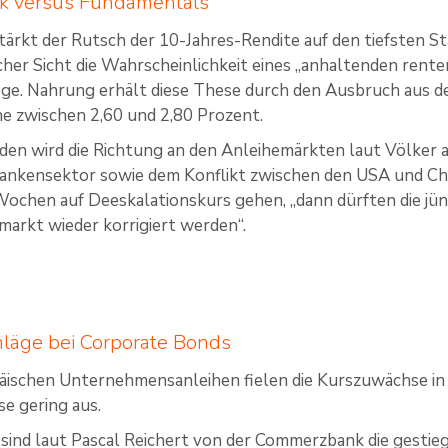
ik versus Fundamentals
tärkt der Rutsch der 10-Jahres-Rendite auf den tiefsten S
her Sicht die Wahrscheinlichkeit eines „anhaltenden renten
. Nahrung erhält diese These durch den Ausbruch aus der 
e zwischen 2,60 und 2,80 Prozent.
eden wird die Richtung an den Anleihemärkten laut Völker
nkensektor sowie dem Konflikt zwischen den USA und China
chen auf Deeskalationskurs gehen, „dann dürften die jü
markt wieder korrigiert werden“.
hläge bei Corporate Bonds
päischen Unternehmensanleihen fielen die Kurszuwächse i
se gering aus.
 sind laut Pascal Reichert von der Commerzbank die gestie