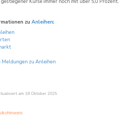
z gestiegener Kurse immer noch mit über 5,0 Prozent.
ormationen zu
Anleihen
:
leihen
arten
markt
e Meldungen zu Anleihen
aktualisiert am 18 Oktober 2025
sikohinweis