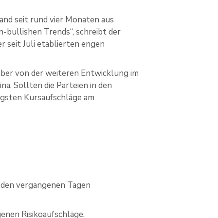
tand seit rund vier Monaten aus
-bullishen Trends“, schreibt der
seit Juli etablierten engen
 aber von der weiteren Entwicklung im
. Sollten die Parteien in den
ngsten Kursaufschläge am
n den vergangenen Tagen
genen Risikoaufschläge.