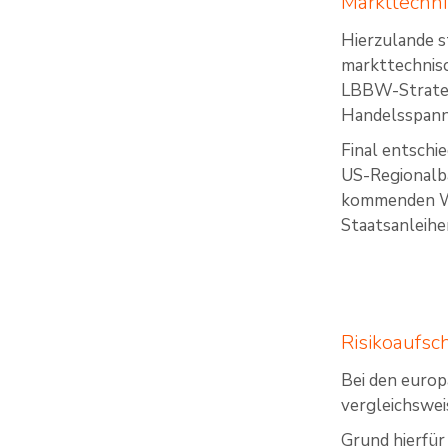
Markttechn
Hierzulande s
markttechnisc
LBBW-Stratege
Handelsspann
Final entschi
US-Regionalba
kommenden Wo
Staatsanleihe
Risikoaufsc
Bei den euro
vergleichswei
Grund hierfür