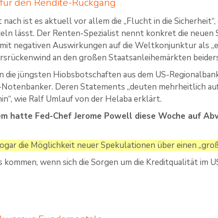
 für den Rendite-Rückgang
 nach ist es aktuell vor allem die „Flucht in die Sicherheit“
eln lässt. Der Renten-Spezialist nennt konkret die neuen
mit negativen Auswirkungen auf die Weltkonjunktur als „
rsrückenwind an den großen Staatsanleihemärkten beiderse
 die jüngsten Hiobsbotschaften aus dem US-Regionalban
Notenbanker. Deren Statements „deuten mehrheitlich auf 
in“, wie Ralf Umlauf von der Helaba erklärt.
em hatte Fed-Chef Jerome Powell diese Woche auf Abw
sogar die Möglichkeit neuer Spekulationen über einen „gro
 kommen, wenn sich die Sorgen um die Kreditqualität im 