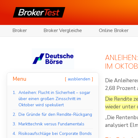
Broker
Broker Vergleiche
Online Broker
ANLEIHEN:
M OKTOBE
Menu
ausblenden
Die Anleihere
2,68 Prozent 
1.
Anleihen: Flucht in Sicherheit – sogar
Die Rendite z
über einen großen Zinsschritt im
Oktober wird spekuliert
wieder unter 
2.
Die Gründe für den Rendite-Rückgang
„Die Rentenb
3.
Markttechnik versus Fundamentals
analysiert El
4.
Risikoaufschläge bei Corporate Bonds