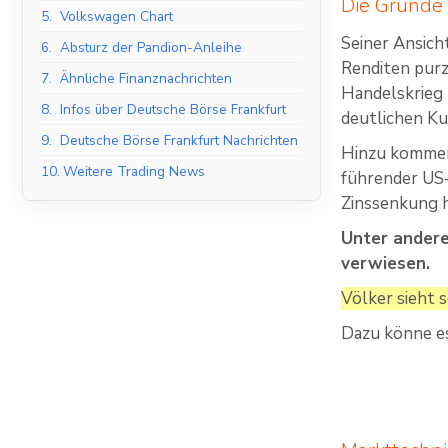
Die Gründe
5.
Volkswagen Chart
Seiner Ansicht
6.
Absturz der Pandion-Anleihe
Renditen purz
7.
Ähnliche Finanznachrichten
Handelskrieg 
8.
Infos über Deutsche Börse Frankfurt
deutlichen Ku
9.
Deutsche Börse Frankfurt Nachrichten
Hinzu kommen
10.
Weitere Trading News
führender US-
Zinssenkung h
Unter ander
verwiesen.
Völker sieht 
Dazu könne es