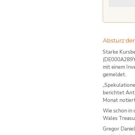
Absturz de
Starke Kursbe
(DE000A289YC
mit einem Inv
gemeldet.
„Spekulatione
berichtet Ant
Monat notiert
Wie schon in 
Wales Treasu
Gregor Daniel