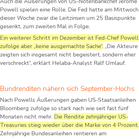
Auch die Äußerungen von US-Notenbankchef Jerome
Powell spielen eine Rolle. Die Fed hatte am Mittwoch
dieser Woche zwar die Leitzinsen um 25 Basispunkte
gesenkt, zum zweiten Mal in Folge.
Ein weiterer Schritt im Dezember ist Fed-Chef Powell
zufolge aber „keine ausgemachte Sache“.
„Die Akteure
zeigten sich insgesamt nicht begeistert, sondern eher
verschreckt“, erklärt Helaba-Analyst Ralf Umlauf.
Bundrenditen nähern sich September-Hochs
Nach Powells Äußerungen gaben US-Staatsanleihen
Bloomberg zufolge so stark nach wie seit fast fünf
Monaten nicht mehr.
Die Rendite zehnjähriger US-
Treasuries stieg wieder über die Marke von 4 Prozent.
Zehnjährige Bundesanleihen rentieren am