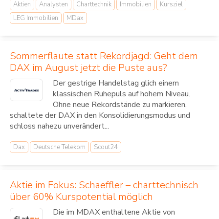
Aktien
Analysten
Charttechnik
Immobilien
Kursziel
LEG Immobilien
MDax
Sommerflaute statt Rekordjagd: Geht dem
DAX im August jetzt die Puste aus?
Der gestrige Handelstag glich einem
klassischen Ruhepuls auf hohem Niveau.
Ohne neue Rekordstände zu markieren,
schaltete der DAX in den Konsolidierungsmodus und
schloss nahezu unverändert...
Dax
Deutsche Telekom
Scout24
Aktie im Fokus: Schaeffler – charttechnisch
über 60% Kurspotential möglich
Die im MDAX enthaltene Aktie von