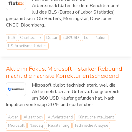
Arbeitsmarktdaten für dem Berichtsmonat
Juli des BLS (Bureau of Labor Statistics)
gespannt sein. Ob Reuters, Morningstar, Dow Jones,
CNBC, Bloomberg...
BLS
Charttechnik
Dollar
EUR/USD
Lohninflation
US-Arbeitsmarktdaten
Aktie im Fokus: Microsoft – starker Rebound
macht die nächste Korrektur entscheidend
Microsoft bleibt technisch stark, weil die
Aktie mehrfach am Unterstützungsbereich
um 380 USD Käufer gefunden hat. Nach
Impulsen von knapp 30 % und später über...
Aktien
Allzeithoch
Aufwärtstrend
Künstliche Intelligenz
Microsoft
Nasdaq
Rebalancing
Technische Analyse