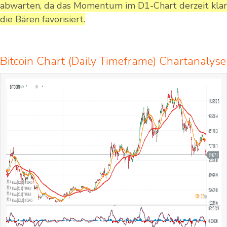
abwarten, da das Momentum im D1-Chart derzeit klar
die Bären favorisiert.
Bitcoin Chart (Daily Timeframe) Chartanalyse