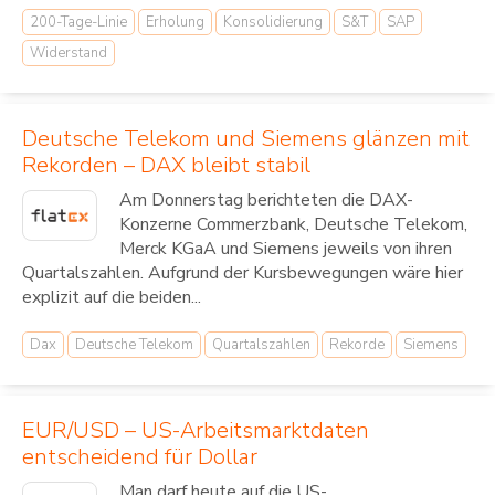
200-Tage-Linie
Erholung
Konsolidierung
S&T
SAP
Widerstand
Deutsche Telekom und Siemens glänzen mit
Rekorden – DAX bleibt stabil
Am Donnerstag berichteten die DAX-
Konzerne Commerzbank, Deutsche Telekom,
Merck KGaA und Siemens jeweils von ihren
Quartalszahlen. Aufgrund der Kursbewegungen wäre hier
explizit auf die beiden...
Dax
Deutsche Telekom
Quartalszahlen
Rekorde
Siemens
EUR/USD – US-Arbeitsmarktdaten
entscheidend für Dollar
Man darf heute auf die US-