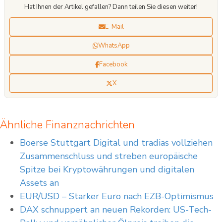
Hat Ihnen der Artikel gefallen? Dann teilen Sie diesen weiter!
Handelsregister beim Amtsgericht Frankfurt am Main, Deutschland;
Handelsregisternummer: HRB 84148. XTB S.A. German Branch ist registriert bei
der Bundesanstalt für Finanzdienstleistungsaufsicht (BaFin) und unterliegt
E-Mail
grundsätzlich der Aufsicht und Kontrolle der polnischen
Finanzaufsichtsbehörde KNF.
WhatsApp
Facebook
X
Ähnliche Finanznachrichten
Boerse Stuttgart Digital und tradias vollziehen
Zusammenschluss und streben europäische
Spitze bei Kryptowährungen und digitalen
Assets an
EUR/USD – Starker Euro nach EZB-Optimismus
DAX schnuppert an neuen Rekorden: US-Tech-