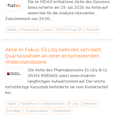
Die im MDAX enthaltene Aktie des Konzerns
Ionos notierte am 29. Juli 2026 via Xetra auf
einem hier für die Analyse relevanten
Zwischenhoch von 34,00...
Aktien
Charttechnik
Ionos
IONOS Group SE
Kursziel
Aktie im Fokus: Eli Lilly befindet sich nach
Quartalszahlen an einer entscheidenden
Widerstandszone
Die Aktie des Pharmakonzerns Eli Lilly & Co
(WKN: 858560) weist einen intakten
langfristigen Aufwärtstrend auf. Der letzte
mittelfristige Kursschub beförderte sie vom Korrekturtief
bei...
Aktien
Allzeithoch
Aufwärtstrend
Eli Lilly
Ichimoku
Korrektur
Quartalszahlen
Widerstand