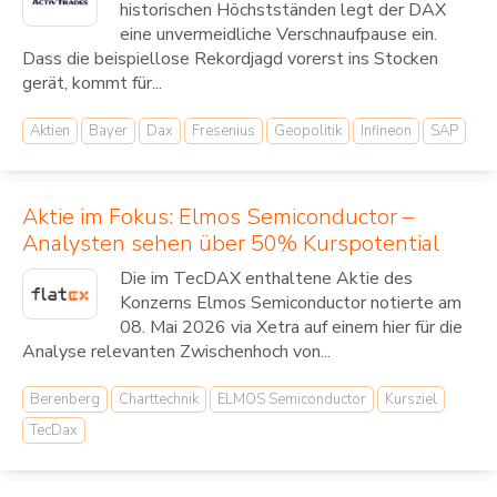
historischen Höchstständen legt der DAX
eine unvermeidliche Verschnaufpause ein.
Dass die beispiellose Rekordjagd vorerst ins Stocken
gerät, kommt für...
Aktien
Bayer
Dax
Fresenius
Geopolitik
Infineon
SAP
Aktie im Fokus: Elmos Semiconductor –
Analysten sehen über 50% Kurspotential
Die im TecDAX enthaltene Aktie des
Konzerns Elmos Semiconductor notierte am
08. Mai 2026 via Xetra auf einem hier für die
Analyse relevanten Zwischenhoch von...
Berenberg
Charttechnik
ELMOS Semiconductor
Kursziel
TecDax