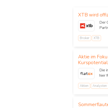
XTB wird offi
Der 
Part
Broker
XTB
Aktie im Fok
Kurspotential
Die 
hier 
Aktien
Analysten
Sommerflaute