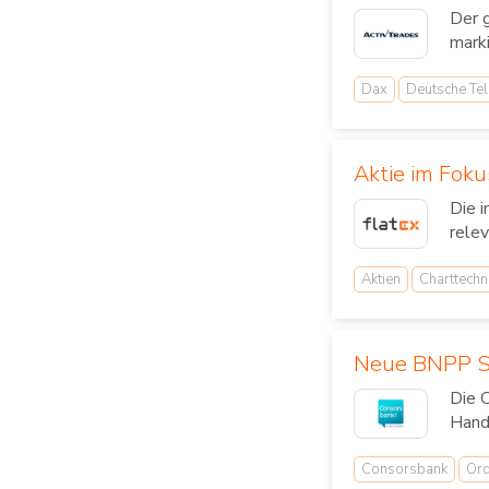
Der 
mark
Dax
Deutsche Te
Aktie im Foku
Die 
relev
Aktien
Charttechn
Neue BNPP Sm
Die 
Hande
Consorsbank
Ord