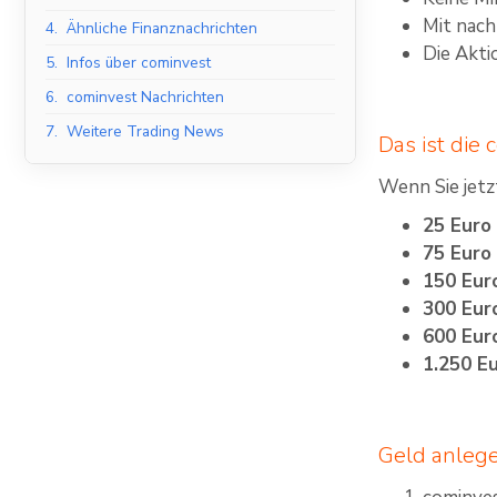
Mit nac
4.
Ähnliche Finanznachrichten
Die Akti
5.
Infos über cominvest
6.
cominvest Nachrichten
7.
Weitere Trading News
Das ist die 
Wenn Sie jetz
25 Euro
75 Euro
150 Eur
300 Eur
600 Eur
1.250 E
Geld anlege