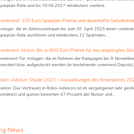
Sparplan-Rate und bis 30.04.2027 mindestens weitere...
cominvest: 100 Euro Sparplan-Prämie und dauerhafte Gebühren
nleger, die im Aktionszeitraum bis zum 30. April 2025 einen cominves
Sparplan-Rate ausführen und mindestens 12 Sparraten...
cominvest Aktion: Bis zu 800 Euro Prämie für neu angelegtes Ge
cominvest: Für Anlagen, die im Rahmen der Kampagne bis 9. November
nvestiert bzw. aufgestockt werden (in bestehende cominvest Depots),.
Robo-Advisor-Studie 2023 – Auswirkungen des Krisenjahres 20
quirion: Das Vertrauen in Robo-Advisors ist im vergangenen Jahr ges
comdirect und quirion bewerten 47 Prozent der Nutzer und...
ing News