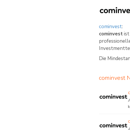
cominvest
:
cominvest
ist
professionell
Investmentte
Die Mindestan
cominvest 
A