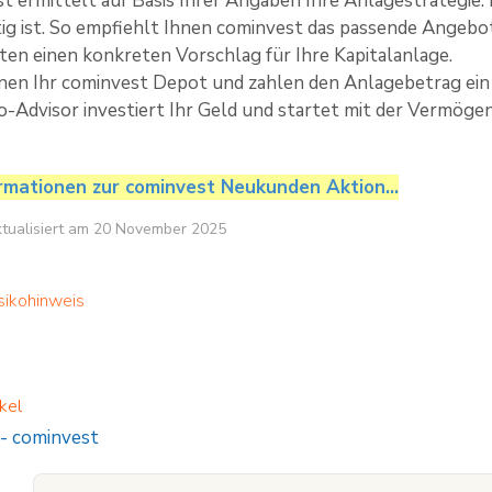
t ermittelt auf Basis Ihrer Angaben Ihre Anlagestrategie. 
tig ist. So empfiehlt Ihnen cominvest das passende Angebo
lten einen konkreten Vorschlag für Ihre Kapitalanlage.
fnen Ihr cominvest Depot und zahlen den Anlagebetrag ein
-Advisor investiert Ihr Geld und startet mit der Vermög
rmationen zur cominvest Neukunden Aktion…
aktualisiert am 20 November 2025
sikohinweis
kel
-
cominvest