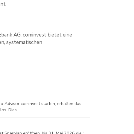
nnt
zbank AG. cominvest bietet eine
en, systematischen
o Advisor cominvest starten, erhalten das
s. Dies...
t Sparplan eröffnen, bis 31. Mai 2026 die 1.