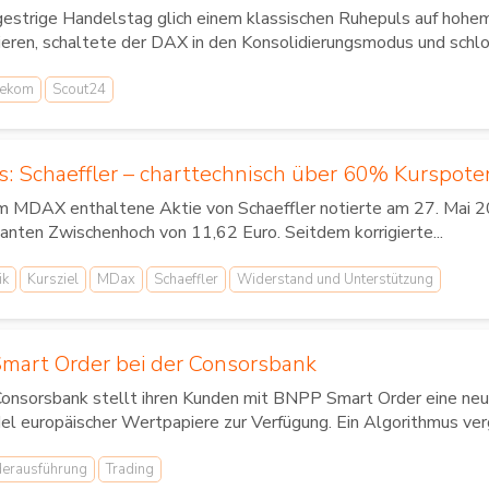
gestrige Handelstag glich einem klassischen Ruhepuls auf hoh
ieren, schaltete der DAX in den Konsolidierungsmodus und schlo
lekom
Scout24
s: Schaeffler – charttechnisch über 60% Kurspote
im MDAX enthaltene Aktie von Schaeffler notierte am 27. Mai 20
anten Zwischenhoch von 11,62 Euro. Seitdem korrigierte...
ik
Kursziel
MDax
Schaeffler
Widerstand und Unterstützung
art Order bei der Consorsbank
Consorsbank stellt ihren Kunden mit BNPP Smart Order eine neu
l europäischer Wertpapiere zur Verfügung. Ein Algorithmus vergle
erausführung
Trading