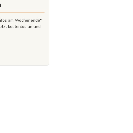
n
zinfos am Wochenende"
etzt kostenlos an und