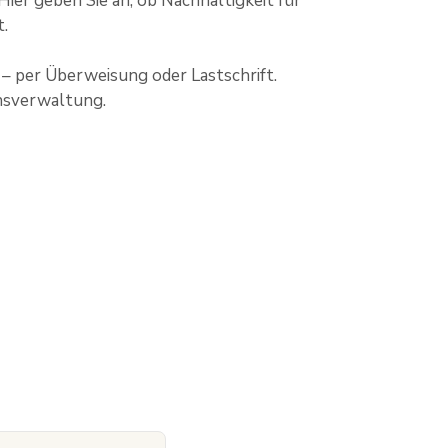
Hier geben Sie an, ob Nachhaltigkeit für
t.
 – per Überweisung oder Lastschrift.
ensverwaltung.