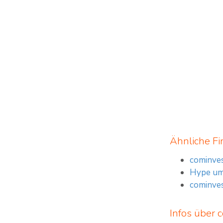
Ähnliche Fi
cominves
Hype um 
cominves
Infos über 