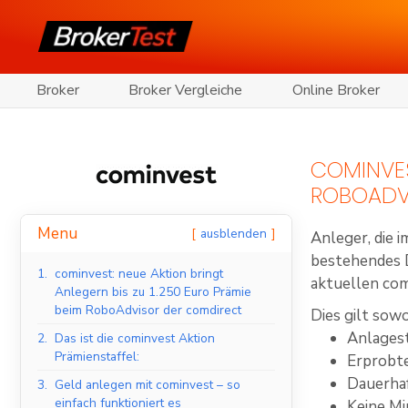
Broker
Broker Vergleiche
Online Broker
COMINVES
ROBOADV
Menu
ausblenden
Anleger, die 
bestehendes 
1.
cominvest: neue Aktion bringt
aktuellen com
Anlegern bis zu 1.250 Euro Prämie
beim RoboAdvisor der comdirect
Dies gilt sowo
Anlagest
2.
Das ist die cominvest Aktion
Prämienstaffel:
Erprobte
Dauerha
3.
Geld anlegen mit cominvest – so
einfach funktioniert es
Keine Mi