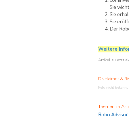
cominves
Sie wich
Sie erha
Sie eröf
Der Robo
Weitere Info
Artikel zuletzt 
Disclaimer & Ri
Feld nicht bekannt
Themen im Arti
Robo Advisor