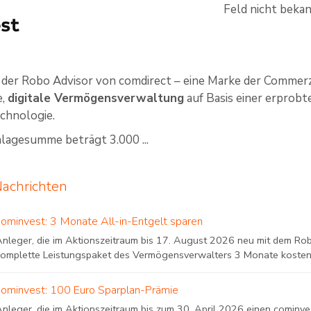
Feld nicht beka
 der Robo Advisor von comdirect – eine Marke der Commer
e,
digitale Vermögensverwaltung
auf Basis einer erprobt
chnologie.
lagesumme beträgt 3.000 ...
Nachrichten
cominvest: 3 Monate All-in-Entgelt sparen
Anleger, die im Aktionszeitraum bis 17. August 2026 neu mit dem Rob
komplette Leistungspaket des Vermögensverwalters 3 Monate kostenlo
cominvest: 100 Euro Sparplan-Prämie
nleger, die im Aktionszeitraum bis zum 30. April 2026 einen cominves