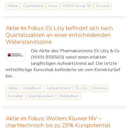
Aktien
Charttechnik
Ionos
IONOS Group SE
Kursziel
Aktie im Fokus: Eli Lilly befindet sich nach
Quartalszahlen an einer entscheidenden
Widerstandszone
Die Aktie des Pharmakonzerns Eli Lilly & Co
(WKN: 858560) weist einen intakten
langfristigen Aufwärtstrend auf. Der letzte
mittelfristige Kursschub beförderte sie vom Korrekturtief
bei...
Aktien
Allzeithoch
Aufwärtstrend
Eli Lilly
Ichimoku
Korrektur
Quartalszahlen
Widerstand
Aktie im Fokus: Wolters Kluwer NV –
charttechnisch bis zu 29% Kurspotential