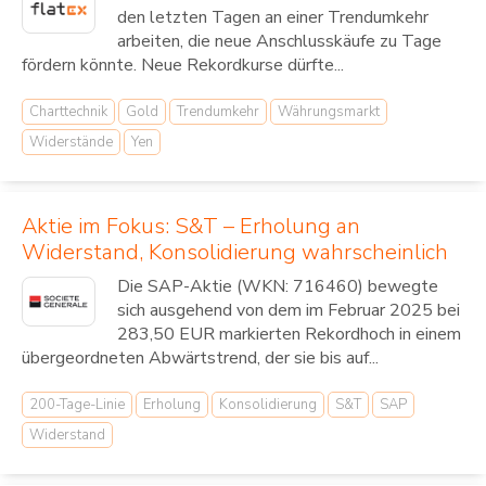
den letzten Tagen an einer Trendumkehr
arbeiten, die neue Anschlusskäufe zu Tage
fördern könnte. Neue Rekordkurse dürfte...
Charttechnik
Gold
Trendumkehr
Währungsmarkt
Widerstände
Yen
Aktie im Fokus: S&T – Erholung an
Widerstand, Konsolidierung wahrscheinlich
Die SAP-Aktie (WKN: 716460) bewegte
sich ausgehend von dem im Februar 2025 bei
283,50 EUR markierten Rekordhoch in einem
übergeordneten Abwärtstrend, der sie bis auf...
200-Tage-Linie
Erholung
Konsolidierung
S&T
SAP
Widerstand