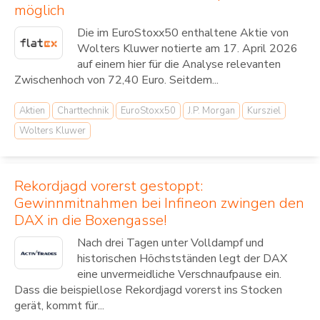
möglich
Die im EuroStoxx50 enthaltene Aktie von
Wolters Kluwer notierte am 17. April 2026
auf einem hier für die Analyse relevanten
Zwischenhoch von 72,40 Euro. Seitdem...
Aktien
Charttechnik
EuroStoxx50
J.P. Morgan
Kursziel
Wolters Kluwer
Rekordjagd vorerst gestoppt:
Gewinnmitnahmen bei Infineon zwingen den
DAX in die Boxengasse!
Nach drei Tagen unter Volldampf und
historischen Höchstständen legt der DAX
eine unvermeidliche Verschnaufpause ein.
Dass die beispiellose Rekordjagd vorerst ins Stocken
gerät, kommt für...