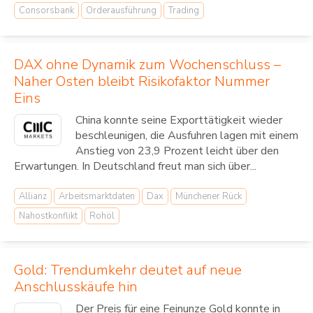
Consorsbank
Orderausführung
Trading
DAX ohne Dynamik zum Wochenschluss –
Naher Osten bleibt Risikofaktor Nummer
Eins
China konnte seine Exporttätigkeit wieder
beschleunigen, die Ausfuhren lagen mit einem
Anstieg von 23,9 Prozent leicht über den
Erwartungen. In Deutschland freut man sich über...
Allianz
Arbeitsmarktdaten
Dax
Münchener Rück
Nahostkonflikt
Rohöl
Gold: Trendumkehr deutet auf neue
Anschlusskäufe hin
Der Preis für eine Feinunze Gold konnte in