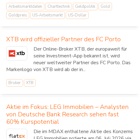
Arbeitsmarktdaten
Charttechnik
Geldpolitik
Gold
Goldpreis
US-Arbeitsmarkt
US-Dollar
XTB wird offizieller Partner des FC Porto
Der Online-Broker XTB, der europaweit für
seine Investment-App bekannt ist, wird
neuer weltweiter Partner des FC Porto. Das
Markenlogo von XTB wird ab der in...
Broker
XTB
Aktie im Fokus: LEG Immobilien – Analysten
von Deutsche Bank Research sehen fast
60% Kurspotential
Die im MDAX enthaltene Aktie des Konzerns
LEG Immobilien notierte am 06. Juli 2026 via