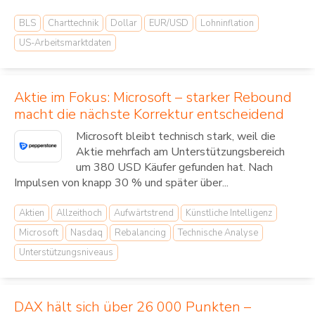
BLS
Charttechnik
Dollar
EUR/USD
Lohninflation
US-Arbeitsmarktdaten
Aktie im Fokus: Microsoft – starker Rebound
macht die nächste Korrektur entscheidend
Microsoft bleibt technisch stark, weil die
Aktie mehrfach am Unterstützungsbereich
um 380 USD Käufer gefunden hat. Nach
Impulsen von knapp 30 % und später über...
Aktien
Allzeithoch
Aufwärtstrend
Künstliche Intelligenz
Microsoft
Nasdaq
Rebalancing
Technische Analyse
Unterstützungsniveaus
DAX hält sich über 26 000 Punkten –