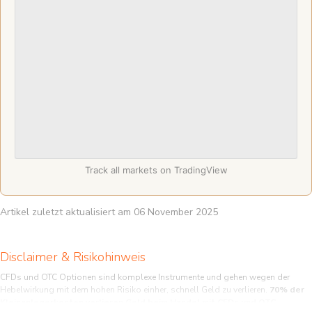
Track all markets on TradingView
Artikel zuletzt aktualisiert am 06 November 2025
Disclaimer & Risikohinweis
CFDs und OTC Optionen sind komplexe Instrumente und gehen wegen der
Hebelwirkung mit dem hohen Risiko einher, schnell Geld zu verlieren.
70% der
Kleinanlegerkonten verlieren Geld beim Handel mit CFDs und OTC