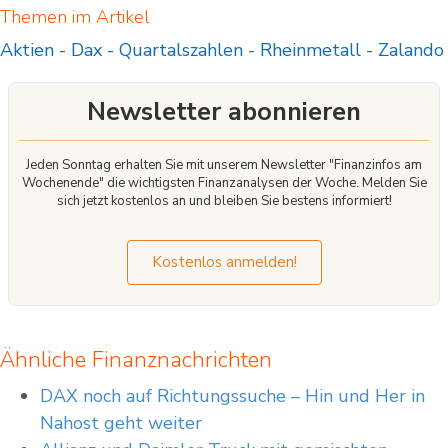
Optionen bei diesem Anbieter.
Sie sollten überlegen, ob Sie verstehen, wie
Themen im Artikel
CFDs und OTC Optionen funktionieren, und ob Sie es sich leisten können, das
hohe Risiko einzugehen, Ihr Geld zu verlieren.
Aktien
-
Dax
-
Quartalszahlen
-
Rheinmetall
-
Zalando
Newsletter abonnieren
Jeden Sonntag erhalten Sie mit unserem Newsletter "Finanzinfos am
Wochenende" die wichtigsten Finanzanalysen der Woche. Melden Sie
sich jetzt kostenlos an und bleiben Sie bestens informiert!
Kostenlos anmelden!
Ähnliche Finanznachrichten
DAX noch auf Richtungssuche – Hin und Her in
Nahost geht weiter