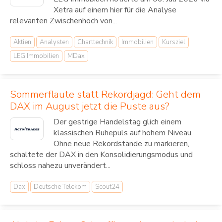
Xetra auf einem hier für die Analyse
relevanten Zwischenhoch von...
Aktien
Analysten
Charttechnik
Immobilien
Kursziel
LEG Immobilien
MDax
Sommerflaute statt Rekordjagd: Geht dem
DAX im August jetzt die Puste aus?
Der gestrige Handelstag glich einem
klassischen Ruhepuls auf hohem Niveau.
Ohne neue Rekordstände zu markieren,
schaltete der DAX in den Konsolidierungsmodus und
schloss nahezu unverändert...
Dax
Deutsche Telekom
Scout24