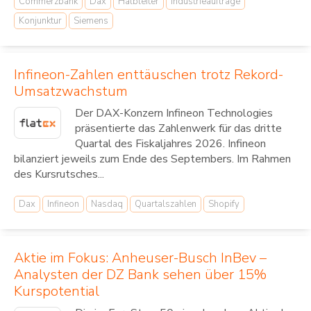
Commerzbank
Dax
Halbleiter
Industrieaufträge
Konjunktur
Siemens
Infineon-Zahlen enttäuschen trotz Rekord-
Umsatzwachstum
Der DAX-Konzern Infineon Technologies
präsentierte das Zahlenwerk für das dritte
Quartal des Fiskaljahres 2026. Infineon
bilanziert jeweils zum Ende des Septembers. Im Rahmen
des Kursrutsches...
Dax
Infineon
Nasdaq
Quartalszahlen
Shopify
Aktie im Fokus: Anheuser-Busch InBev –
Analysten der DZ Bank sehen über 15%
Kurspotential