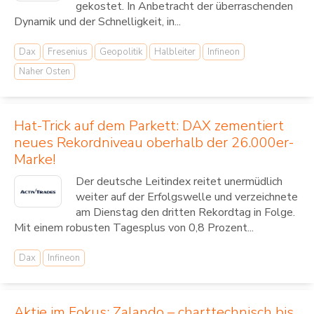
gekostet. In Anbetracht der überraschenden
Dynamik und der Schnelligkeit, in...
Dax
Fresenius
Geopolitik
Halbleiter
Infineon
Naher Osten
Hat-Trick auf dem Parkett: DAX zementiert
neues Rekordniveau oberhalb der 26.000er-
Marke!
Der deutsche Leitindex reitet unermüdlich
weiter auf der Erfolgswelle und verzeichnete
am Dienstag den dritten Rekordtag in Folge.
Mit einem robusten Tagesplus von 0,8 Prozent...
Dax
Infineon
Aktie im Fokus: Zalando – charttechnisch bis