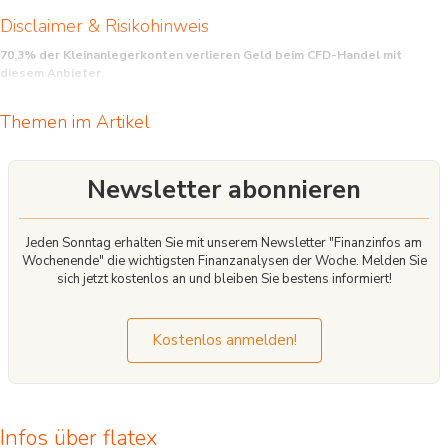
Disclaimer & Risikohinweis
70,3% der Kleinanlegerkonten verlieren Geld beim CFD-Handel mit
diesem Anbieter.
CFD sind komplexe Instrumente und beinhalten wegen der Hebelwirkung ein
Themen im Artikel
hohes Risiko, schnell Geld zu verlieren. Sie sollten überlegen, ob Sie verstehen,
wie CFD funktionieren, und ob Sie es sich leisten können, das hohe Risiko
einzugehen, Ihr Geld zu verlieren.
Newsletter abonnieren
Jeden Sonntag erhalten Sie mit unserem Newsletter "Finanzinfos am
Wochenende" die wichtigsten Finanzanalysen der Woche. Melden Sie
sich jetzt kostenlos an und bleiben Sie bestens informiert!
Kostenlos anmelden!
Infos über flatex