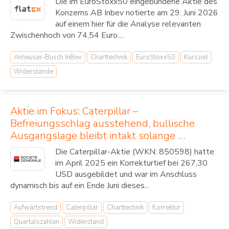
Die im EuroStoxx50 eingebundene Aktie des
Konzerns AB Inbev notierte am 29. Juni 2026
auf einem hier für die Analyse relevanten
Zwischenhoch von 74,54 Euro....
Anheuser-Busch InBev
Charttechnik
EuroStoxx50
Kursziel
Widerstände
Aktie im Fokus: Caterpillar –
Befreiungsschlag ausstehend, bullische
Ausgangslage bleibt intakt solange …
Die Caterpillar-Aktie (WKN: 850598) hatte
im April 2025 ein Korrekturtief bei 267,30
USD ausgebildet und war im Anschluss
dynamisch bis auf ein Ende Juni dieses...
Aufwärtstrend
Caterpillar
Charttechnik
Korrektur
Quartalszahlen
Widerstand