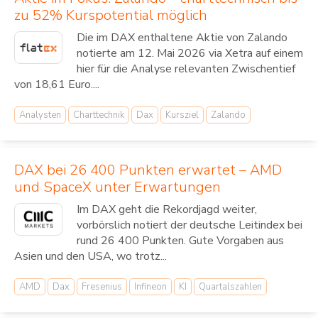
zu 52% Kurspotential möglich
Die im DAX enthaltene Aktie von Zalando
notierte am 12. Mai 2026 via Xetra auf einem
hier für die Analyse relevanten Zwischentief
von 18,61 Euro....
Analysten
Charttechnik
Dax
Kursziel
Zalando
DAX bei 26 400 Punkten erwartet – AMD
und SpaceX unter Erwartungen
Im DAX geht die Rekordjagd weiter,
vorbörslich notiert der deutsche Leitindex bei
rund 26 400 Punkten. Gute Vorgaben aus
Asien und den USA, wo trotz...
AMD
Dax
Fresenius
Infineon
KI
Quartalszahlen