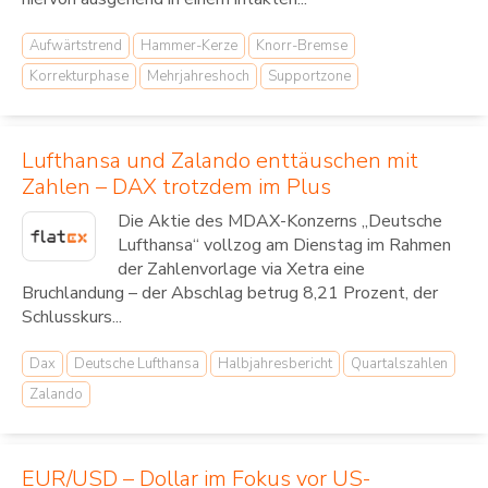
Aufwärtstrend
Hammer-Kerze
Knorr-Bremse
Korrekturphase
Mehrjahreshoch
Supportzone
Lufthansa und Zalando enttäuschen mit
Zahlen – DAX trotzdem im Plus
Die Aktie des MDAX-Konzerns „Deutsche
Lufthansa“ vollzog am Dienstag im Rahmen
der Zahlenvorlage via Xetra eine
Bruchlandung – der Abschlag betrug 8,21 Prozent, der
Schlusskurs...
Dax
Deutsche Lufthansa
Halbjahresbericht
Quartalszahlen
Zalando
EUR/USD – Dollar im Fokus vor US-