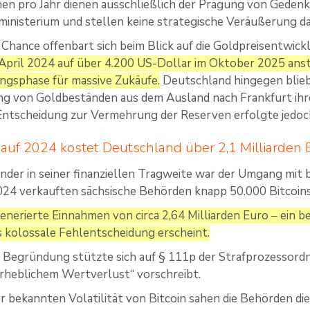
n pro Jahr dienen ausschließlich der Prägung von Geden
inisterium und stellen keine strategische Veräußerung da
 Chance offenbart sich beim Blick auf die Goldpreisentwick
April 2024 auf über 4.200 US-Dollar im Oktober 2025 ansti
ngsphase für massive Zukäufe.
Deutschland hingegen blieb
ng von Goldbeständen aus dem Ausland nach Frankfurt ihre
Entscheidung zur Vermehrung der Reserven erfolgte jedoch
kauf 2024 kostet Deutschland über 2,1 Milliarden 
ender in seiner finanziellen Tragweite war der Umgang m
4 verkauften sächsische Behörden knapp 50.000 Bitcoins 
enerierte Einnahmen von circa 2,64 Milliarden Euro – ein be
s kolossale Fehlentscheidung erscheint.
e Begründung stützte sich auf § 111p der Strafprozessord
rheblichem Wertverlust“ vorschreibt.
r bekannten Volatilität von Bitcoin sahen die Behörden di