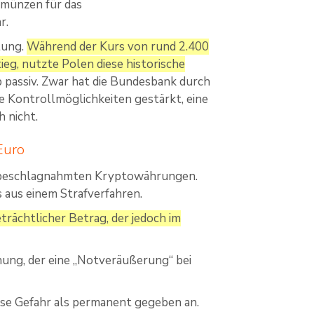
kmünzen für das
r.
lung.
Während der Kurs von rund 2.400
eg, nutzte Polen diese historische
 passiv. Zwar hat die Bundesbank durch
 Kontrollmöglichkeiten gestärkt, eine
 nicht.
Euro
it beschlagnahmten Kryptowährungen.
aus einem Strafverfahren.
trächtlicher Betrag, der jedoch im
nung, der eine „Notveräußerung“ bei
ese Gefahr als permanent gegeben an.