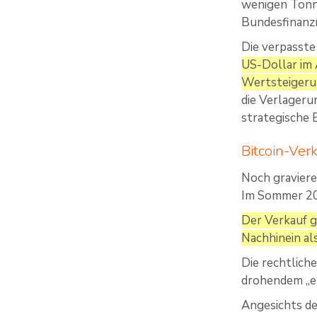
wenigen Tonne
Bundesfinanzm
Die verpasste
US-Dollar im 
Wertsteigeru
die Verlageru
strategische 
Bitcoin-Ver
Noch gravier
Im Sommer 202
Der Verkauf g
Nachhinein al
Die rechtlich
drohendem „e
Angesichts de