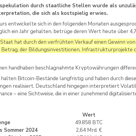
sspekulation durch staatliche Stellen wurde als unzulä
nterpretation, die sich als kostspielig erwies.
urs entwickelte sich in den folgenden Monaten ausgesproc
glich ein Jahr gehalten, betrüge deren Wert heute über 4,7
Staat hat durch den verfrühten Verkauf einen Gewinn von m
in Betrag, der Bildungsinvestitionen, Infrastrukturprojekt
nen handhaben beschlagnahmte Kryptowährungen differen
halten Bitcoin-Bestände langfristig und haben durch diese
en realisiert. Deutschland hingegen interpretiert Volatilit
ance – eine Sichtweise, die in einer zunehmend digitalisier
Wert
enge
49.858 BTC
ös Sommer 2024
2,64 Mrd. €