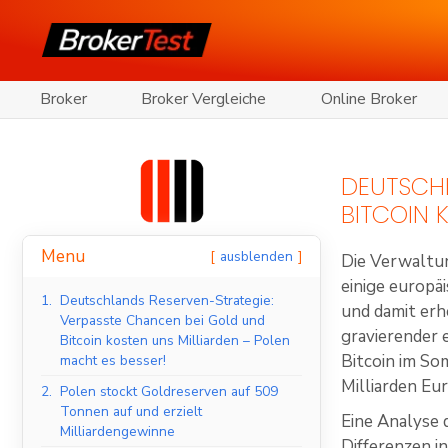
Broker
Broker Vergleiche
Online Broker
DEUTSCHL
BITCOIN 
Menu
ausblenden
Die Verwaltun
einige europä
1.
Deutschlands Reserven-Strategie:
und damit erh
Verpasste Chancen bei Gold und
gravierender
Bitcoin kosten uns Milliarden – Polen
Bitcoin im S
macht es besser!
Milliarden Eur
2.
Polen stockt Goldreserven auf 509
Tonnen auf und erzielt
Eine Analyse 
Milliardengewinne
Differenzen 