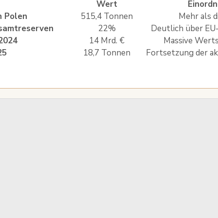
Wert
Einord
n Polen
515,4 Tonnen
Mehr als d
esamtreserven
22%
Deutlich über EU
2024
14 Mrd. €
Massive Wert
25
18,7 Tonnen
Fortsetzung der ak