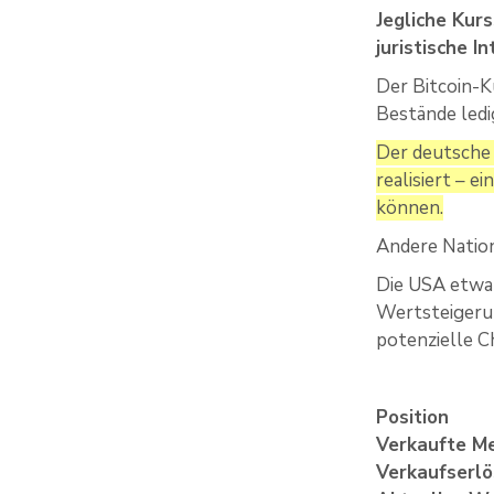
Jegliche Kur
juristische I
Der Bitcoin-K
Bestände ledi
Der deutsche 
realisiert – e
können.
Andere Natio
Die USA etwa 
Wertsteigerung
potenzielle Ch
Position
Verkaufte M
Verkaufserl