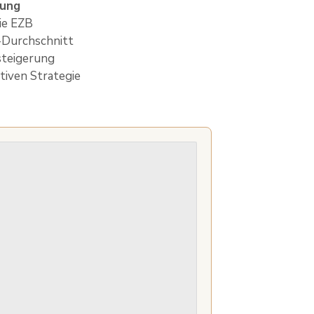
nung
ie EZB
-Durchschnitt
steigerung
tiven Strategie