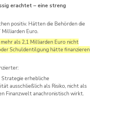
ssig erachtet – eine streng
hen positiv. Hätten die Behörden die
 Milliarden Euro.
ehr als 2,1 Milliarden Euro nicht
e oder Schuldentilgung hätte finanzieren
zierter:
 Strategie erhebliche
ät ausschließlich als Risiko, nicht als
ten Finanzwelt anachronistisch wirkt.