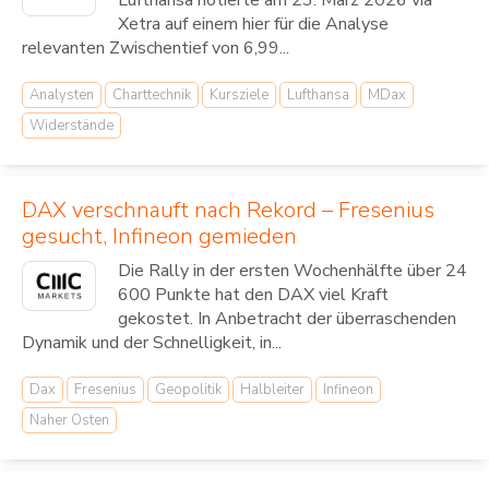
Lufthansa notierte am 23. März 2026 via
Xetra auf einem hier für die Analyse
relevanten Zwischentief von 6,99...
Analysten
Charttechnik
Kursziele
Lufthansa
MDax
Widerstände
DAX verschnauft nach Rekord – Fresenius
gesucht, Infineon gemieden
Die Rally in der ersten Wochenhälfte über 24
600 Punkte hat den DAX viel Kraft
gekostet. In Anbetracht der überraschenden
Dynamik und der Schnelligkeit, in...
Dax
Fresenius
Geopolitik
Halbleiter
Infineon
Naher Osten