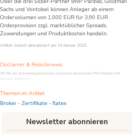
Über die drei Silber-Partner BNP Paribas, Goldman
Sachs und Vontobel können Anleger ab einem
Ordervolumen von 1.000 EUR für 3,90 EUR
Orderprovision zzgl. marktüblicher Spreads,
Zuwendungen und Produktkosten handeln.
Artikel zuletzt aktualisiert am 14 Januar 2025
Disclaimer & Risikohinweis
70,3% der Kleinanlegerkonten verlieren Geld beim CFD-Handel mit
diesem Anbieter.
CFD sind komplexe Instrumente und beinhalten wegen der Hebelwirkung ein
Themen im Artikel
hohes Risiko, schnell Geld zu verlieren. Sie sollten überlegen, ob Sie verstehen,
wie CFD funktionieren, und ob Sie es sich leisten können, das hohe Risiko
Broker
-
Zertifikate
-
flatex
einzugehen, Ihr Geld zu verlieren.
Newsletter abonnieren