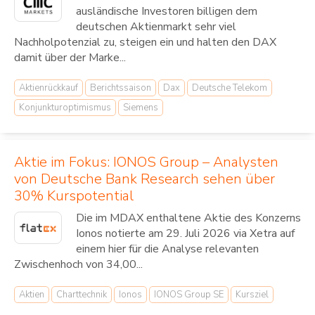
ausländische Investoren billigen dem
deutschen Aktienmarkt sehr viel
Nachholpotenzial zu, steigen ein und halten den DAX
damit über der Marke...
Aktienrückkauf
Berichtssaison
Dax
Deutsche Telekom
Konjunkturoptimismus
Siemens
Aktie im Fokus: IONOS Group – Analysten
von Deutsche Bank Research sehen über
30% Kurspotential
Die im MDAX enthaltene Aktie des Konzerns
Ionos notierte am 29. Juli 2026 via Xetra auf
einem hier für die Analyse relevanten
Zwischenhoch von 34,00...
Aktien
Charttechnik
Ionos
IONOS Group SE
Kursziel