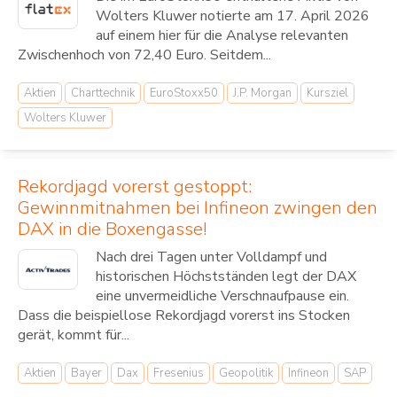
Wolters Kluwer notierte am 17. April 2026
auf einem hier für die Analyse relevanten
Zwischenhoch von 72,40 Euro. Seitdem...
Aktien
Charttechnik
EuroStoxx50
J.P. Morgan
Kursziel
Wolters Kluwer
Rekordjagd vorerst gestoppt:
Gewinnmitnahmen bei Infineon zwingen den
DAX in die Boxengasse!
Nach drei Tagen unter Volldampf und
historischen Höchstständen legt der DAX
eine unvermeidliche Verschnaufpause ein.
Dass die beispiellose Rekordjagd vorerst ins Stocken
gerät, kommt für...
Aktien
Bayer
Dax
Fresenius
Geopolitik
Infineon
SAP