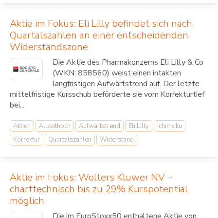
Aktie im Fokus: Eli Lilly befindet sich nach
Quartalszahlen an einer entscheidenden
Widerstandszone
Die Aktie des Pharmakonzerns Eli Lilly & Co
(WKN: 858560) weist einen intakten
langfristigen Aufwärtstrend auf. Der letzte
mittelfristige Kursschub beförderte sie vom Korrekturtief
bei...
Aktien
Allzeithoch
Aufwärtstrend
Eli Lilly
Ichimoku
Korrektur
Quartalszahlen
Widerstand
Aktie im Fokus: Wolters Kluwer NV –
charttechnisch bis zu 29% Kurspotential
möglich
Die im EuroStoxx50 enthaltene Aktie von