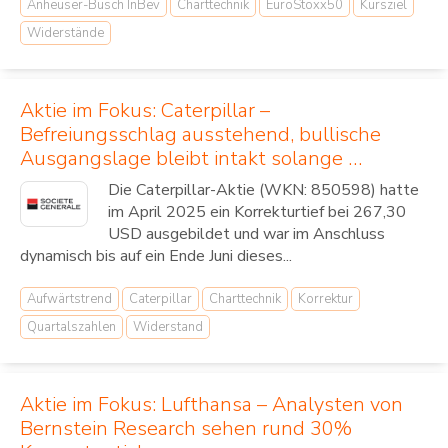
Anheuser-Busch InBev
Charttechnik
EuroStoxx50
Kursziel
Widerstände
Aktie im Fokus: Caterpillar –
Befreiungsschlag ausstehend, bullische
Ausgangslage bleibt intakt solange …
Die Caterpillar-Aktie (WKN: 850598) hatte
im April 2025 ein Korrekturtief bei 267,30
USD ausgebildet und war im Anschluss
dynamisch bis auf ein Ende Juni dieses...
Aufwärtstrend
Caterpillar
Charttechnik
Korrektur
Quartalszahlen
Widerstand
Aktie im Fokus: Lufthansa – Analysten von
Bernstein Research sehen rund 30%