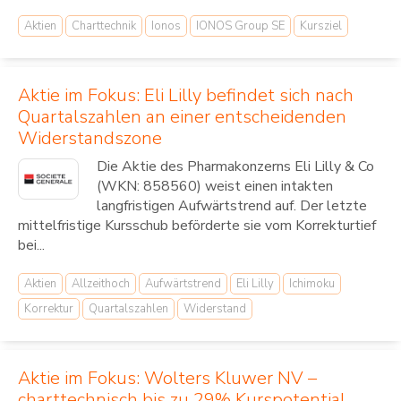
Aktien
Charttechnik
Ionos
IONOS Group SE
Kursziel
Aktie im Fokus: Eli Lilly befindet sich nach
Quartalszahlen an einer entscheidenden
Widerstandszone
Die Aktie des Pharmakonzerns Eli Lilly & Co
(WKN: 858560) weist einen intakten
langfristigen Aufwärtstrend auf. Der letzte
mittelfristige Kursschub beförderte sie vom Korrekturtief
bei...
Aktien
Allzeithoch
Aufwärtstrend
Eli Lilly
Ichimoku
Korrektur
Quartalszahlen
Widerstand
Aktie im Fokus: Wolters Kluwer NV –
charttechnisch bis zu 29% Kurspotential