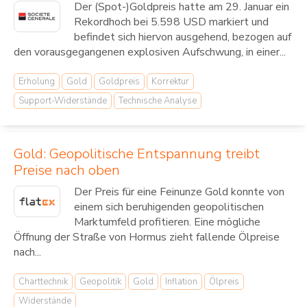
Der (Spot-)Goldpreis hatte am 29. Januar ein
Rekordhoch bei 5.598 USD markiert und
befindet sich hiervon ausgehend, bezogen auf
den vorausgegangenen explosiven Aufschwung, in einer...
Erholung
Gold
Goldpreis
Korrektur
Support-Widerstände
Technische Analyse
Gold: Geopolitische Entspannung treibt
Preise nach oben
Der Preis für eine Feinunze Gold konnte von
einem sich beruhigenden geopolitischen
Marktumfeld profitieren. Eine mögliche
Öffnung der Straße von Hormus zieht fallende Ölpreise
nach...
Charttechnik
Geopolitik
Gold
Inflation
Ölpreis
Widerstände