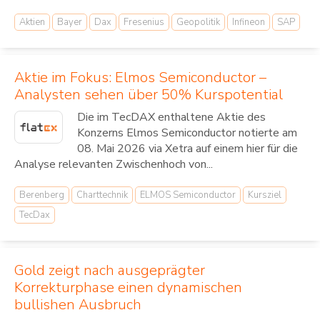
Aktien
Bayer
Dax
Fresenius
Geopolitik
Infineon
SAP
Aktie im Fokus: Elmos Semiconductor –
Analysten sehen über 50% Kurspotential
Die im TecDAX enthaltene Aktie des
Konzerns Elmos Semiconductor notierte am
08. Mai 2026 via Xetra auf einem hier für die
Analyse relevanten Zwischenhoch von...
Berenberg
Charttechnik
ELMOS Semiconductor
Kursziel
TecDax
Gold zeigt nach ausgeprägter
Korrekturphase einen dynamischen
bullishen Ausbruch