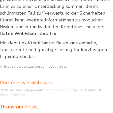
kann es zu einer Unterdeckung kommen, die im
schlimmsten Fall zur Verwertung der Sicherheiten
führen kann. Weitere Informationen zu möglichen
Risiken und zur individuellen Kreditlinie sind in der
flatex WebFiliale
abrufbar.
Mit dem flex-Kredit bietet flatex eine einfache,
transparente und günstige Lösung für kurzfristigen
Liquiditätsbedarf.
Artikel zuletzt aktualisiert am 08 Juli 2025
Disclaimer & Risikohinweis
70,3% der Kleinanlegerkonten verlieren Geld beim CFD-Handel mit
diesem Anbieter.
CFD sind komplexe Instrumente und beinhalten wegen der Hebelwirkung ein
Themen im Artikel
hohes Risiko, schnell Geld zu verlieren. Sie sollten überlegen, ob Sie verstehen,
wie CFD funktionieren, und ob Sie es sich leisten können, das hohe Risiko