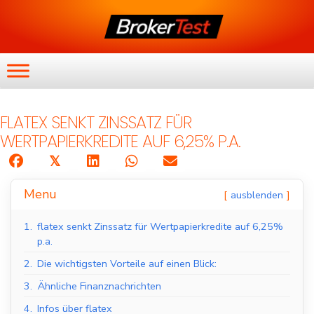
FLATEX SENKT ZINSSATZ FÜR
WERTPAPIERKREDITE AUF 6,25% P.A.
𝕏
Menu
ausblenden
1.
flatex senkt Zinssatz für Wertpapierkredite auf 6,25%
p.a.
2.
Die wichtigsten Vorteile auf einen Blick:
3.
Ähnliche Finanznachrichten
4.
Infos über flatex