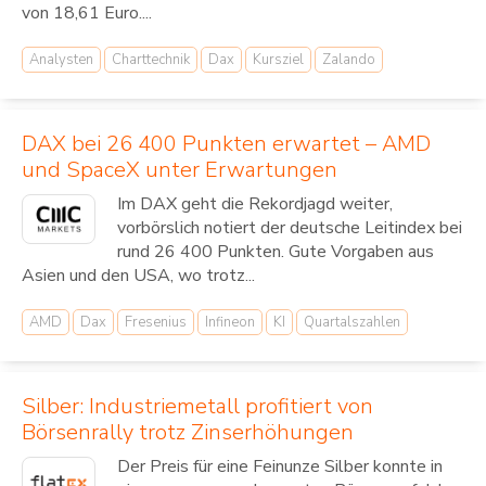
von 18,61 Euro....
Analysten
Charttechnik
Dax
Kursziel
Zalando
DAX bei 26 400 Punkten erwartet – AMD
und SpaceX unter Erwartungen
Im DAX geht die Rekordjagd weiter,
vorbörslich notiert der deutsche Leitindex bei
rund 26 400 Punkten. Gute Vorgaben aus
Asien und den USA, wo trotz...
AMD
Dax
Fresenius
Infineon
KI
Quartalszahlen
Silber: Industriemetall profitiert von
Börsenrally trotz Zinserhöhungen
Der Preis für eine Feinunze Silber konnte in