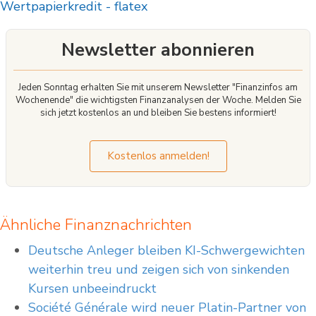
Wertpapierkredit
-
flatex
einzugehen, Ihr Geld zu verlieren.
Newsletter abonnieren
Jeden Sonntag erhalten Sie mit unserem Newsletter "Finanzinfos am
Wochenende" die wichtigsten Finanzanalysen der Woche. Melden Sie
sich jetzt kostenlos an und bleiben Sie bestens informiert!
Kostenlos anmelden!
Ähnliche Finanznachrichten
Deutsche Anleger bleiben KI-Schwergewichten
weiterhin treu und zeigen sich von sinkenden
Kursen unbeeindruckt
Société Générale wird neuer Platin-Partner von