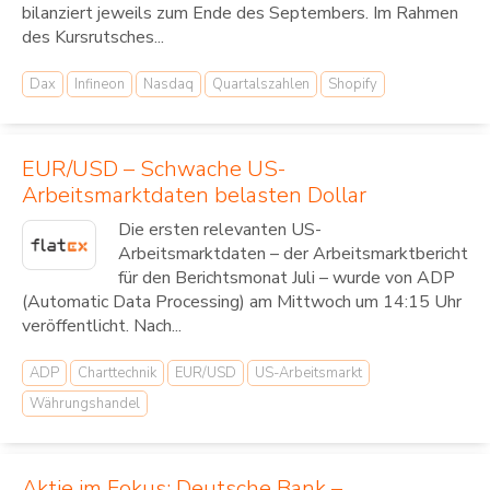
bilanziert jeweils zum Ende des Septembers. Im Rahmen
des Kursrutsches...
Dax
Infineon
Nasdaq
Quartalszahlen
Shopify
EUR/USD – Schwache US-
Arbeitsmarktdaten belasten Dollar
Die ersten relevanten US-
Arbeitsmarktdaten – der Arbeitsmarktbericht
für den Berichtsmonat Juli – wurde von ADP
(Automatic Data Processing) am Mittwoch um 14:15 Uhr
veröffentlicht. Nach...
ADP
Charttechnik
EUR/USD
US-Arbeitsmarkt
Währungshandel
Aktie im Fokus: Deutsche Bank –