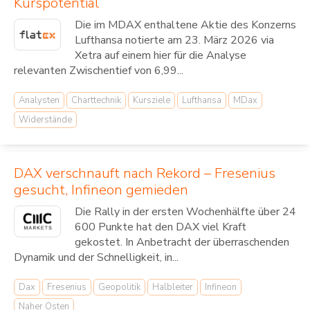
Kurspotential
Die im MDAX enthaltene Aktie des Konzerns
Lufthansa notierte am 23. März 2026 via
Xetra auf einem hier für die Analyse
relevanten Zwischentief von 6,99...
Analysten
Charttechnik
Kursziele
Lufthansa
MDax
Widerstände
DAX verschnauft nach Rekord – Fresenius
gesucht, Infineon gemieden
Die Rally in der ersten Wochenhälfte über 24
600 Punkte hat den DAX viel Kraft
gekostet. In Anbetracht der überraschenden
Dynamik und der Schnelligkeit, in...
Dax
Fresenius
Geopolitik
Halbleiter
Infineon
Naher Osten