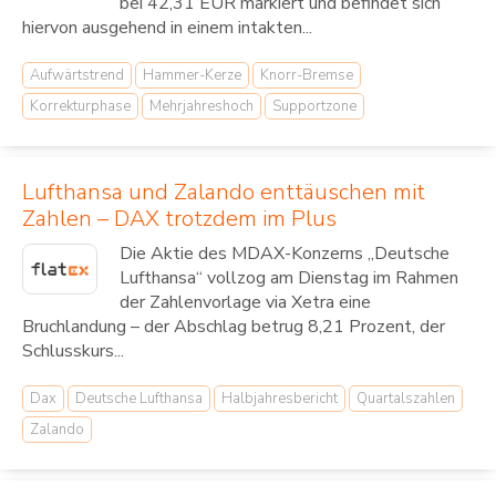
bei 42,31 EUR markiert und befindet sich
hiervon ausgehend in einem intakten...
Aufwärtstrend
Hammer-Kerze
Knorr-Bremse
Korrekturphase
Mehrjahreshoch
Supportzone
Lufthansa und Zalando enttäuschen mit
Zahlen – DAX trotzdem im Plus
Die Aktie des MDAX-Konzerns „Deutsche
Lufthansa“ vollzog am Dienstag im Rahmen
der Zahlenvorlage via Xetra eine
Bruchlandung – der Abschlag betrug 8,21 Prozent, der
Schlusskurs...
Dax
Deutsche Lufthansa
Halbjahresbericht
Quartalszahlen
Zalando