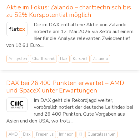
Aktie im Fokus: Zalando – charttechnisch bis
zu 52% Kurspotential möglich
Die im DAX enthaltene Aktie von Zalando
notierte am 12. Mai 2026 via Xetra auf einem
hier für die Analyse relevanten Zwischentief
von 18,61 Euro....
Analysten
Charttechnik
Dax
Kursziel
Zalando
DAX bei 26 400 Punkten erwartet – AMD
und SpaceX unter Erwartungen
Im DAX geht die Rekordjagd weiter,
vorbörslich notiert der deutsche Leitindex bei
rund 26 400 Punkten. Gute Vorgaben aus
Asien und den USA, wo trotz...
AMD
Dax
Fresenius
Infineon
KI
Quartalszahlen