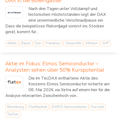
DAX in die Boxengasse!
Nach drei Tagen unter Volldampf und
historischen Höchstständen legt der DAX
eine unvermeidliche Verschnaufpause ein.
Dass die beispiellose Rekordjagd vorerst ins Stocken
gerät, kommt für...
Aktien
Bayer
Dax
Fresenius
Geopolitik
Infineon
SAP
Aktie im Fokus: Elmos Semiconductor –
Analysten sehen über 50% Kurspotential
Die im TecDAX enthaltene Aktie des
Konzerns Elmos Semiconductor notierte am
08. Mai 2026 via Xetra auf einem hier für die
Analyse relevanten Zwischenhoch von...
Berenberg
Charttechnik
ELMOS Semiconductor
Kursziel
TecDax