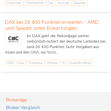
Analysten
Charttechnik
Dax
Kursziel
Zalando
DAX bei 26 400 Punkten erwartet – AMD
und SpaceX unter Erwartungen
Im DAX geht die Rekordjagd weiter,
vorbörslich notiert der deutsche Leitindex bei
rund 26 400 Punkten. Gute Vorgaben aus
Asien und den USA, wo trotz...
AMD
Dax
Fresenius
Infineon
KI
Quartalszahlen
Brokerage
Broker Vergleich