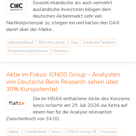
Sowohl inländische als auch vermehrt
ausländische Investoren billigen dem
deutschen Aktienmarkt sehr viel
Nachholpotenzial zu, steigen ein und halten den DAX
damit über der Marke...
Aktienrückkauf
Berichtssaison
Dax
Deutsche Telekom
Konjunkturoptimismus
Siemens
Aktie im Fokus: IONOS Group – Analysten
von Deutsche Bank Research sehen über
30% Kurspotential
Die im MDAX enthaltene Aktie des Konzerns
Ionos notierte am 29. Juli 2026 via Xetra auf
einem hier für die Analyse relevanten
Zwischenhoch von 34,00...
Aktien
Charttechnik
Ionos
IONOS Group SE
Kursziel