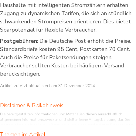
Haushalte mit intelligenten Stromzählern erhalten
Zugang zu dynamischen Tarifen, die sich an stündlich
schwankenden Strompreisen orientieren. Dies bietet
Sparpotenzial für flexible Verbraucher.
Postgebühren
: Die Deutsche Post erhöht die Preise.
Standardbriefe kosten 95 Cent, Postkarten 70 Cent.
Auch die Preise für Paketsendungen steigen.
Verbraucher sollten Kosten bei häufigem Versand
berücksichtigen.
Artikel zuletzt aktualisiert am 31 Dezember 2024
Disclaimer & Risikohinweis
Die bereitgestellten Informationen und Materialien dienen ausschließlich
allgemeinen Informationszwecken und stellen keine Anlageberatung dar. Sie
ersetzen nicht die individuelle Beratung durch einen qualifizierten Finanzberater.
Leser sollten eigenverantwortlich handeln und sich umfassend informieren,
Themen im Artikel