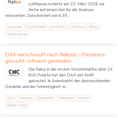
Lufthansa notierte am 23. März 2026 via
Xetra auf einem hier für die Analyse
relevanten Zwischentief von 6,99...
Analysten
Charttechnik
Kursziele
Lufthansa
MDax
Widerstände
DAX verschnauft nach Rekord – Fresenius
gesucht, Infineon gemieden
Die Rally in der ersten Wochenhälfte über 24
600 Punkte hat den DAX viel Kraft
gekostet. In Anbetracht der überraschenden
Dynamik und der Schnelligkeit, in...
Dax
Fresenius
Geopolitik
Halbleiter
Infineon
Naher Osten