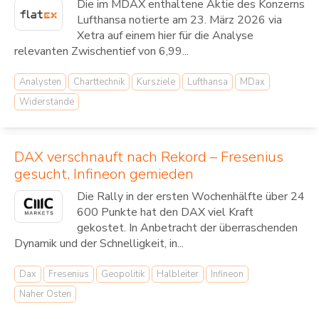
Die im MDAX enthaltene Aktie des Konzerns
Lufthansa notierte am 23. März 2026 via
Xetra auf einem hier für die Analyse
relevanten Zwischentief von 6,99...
Analysten
Charttechnik
Kursziele
Lufthansa
MDax
Widerstände
DAX verschnauft nach Rekord – Fresenius
gesucht, Infineon gemieden
Die Rally in der ersten Wochenhälfte über 24
600 Punkte hat den DAX viel Kraft
gekostet. In Anbetracht der überraschenden
Dynamik und der Schnelligkeit, in...
Dax
Fresenius
Geopolitik
Halbleiter
Infineon
Naher Osten