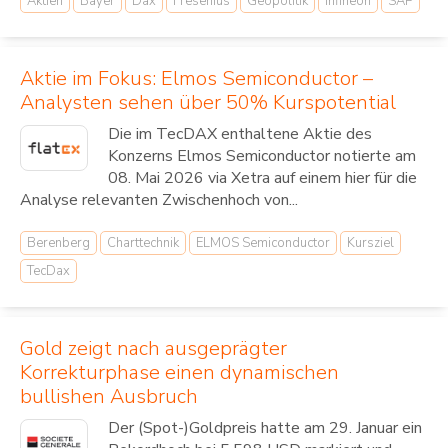
Aktien
Bayer
Dax
Fresenius
Geopolitik
Infineon
SAP
Aktie im Fokus: Elmos Semiconductor –
Analysten sehen über 50% Kurspotential
Die im TecDAX enthaltene Aktie des
Konzerns Elmos Semiconductor notierte am
08. Mai 2026 via Xetra auf einem hier für die
Analyse relevanten Zwischenhoch von...
Berenberg
Charttechnik
ELMOS Semiconductor
Kursziel
TecDax
Gold zeigt nach ausgeprägter
Korrekturphase einen dynamischen
bullishen Ausbruch
Der (Spot-)Goldpreis hatte am 29. Januar ein