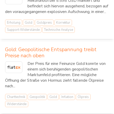
Rekordhoch bei 5.598 USD markiert und
befindet sich hiervon ausgehend, bezogen auf
den vorausgegangenen explosiven Aufschwung, in einer...
Erholung
Gold
Goldpreis
Korrektur
Support-Widerstände
Technische Analyse
Gold: Geopolitische Entspannung treibt
Preise nach oben
Der Preis für eine Feinunze Gold konnte von
einem sich beruhigenden geopolitischen
Marktumfeld profitieren. Eine mögliche
Öffnung der Straße von Hormus zieht fallende Ölpreise
nach...
Charttechnik
Geopolitik
Gold
Inflation
Ölpreis
Widerstände