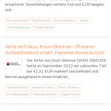
erwarteter Zinserhöhungen seitens Fed und EZB hangeln
sich...
Börsenumfeld
Charttechnik
Industriemetall
Silber
Unterstützungen
Widerstände
Aktie im Fokus: Knorr-Bremse – Primärer
Aufwärtstrend intakt, Hammer-Kerze bullish
Die Aktie von Knorr-Bremse (WKN: KBX100)
hatte im September 2022 ein zyklisches Tief
bei 42,31 EUR markiert und befindet sich
hiervon ausgehend in einem intakten...
Aufwärtstrend
Hammer-Kerze
Knorr-Bremse
Korrekturphase
Mehrjahreshoch
Supportzone