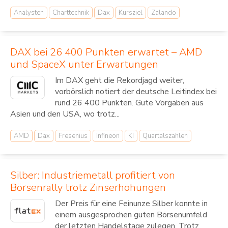
Analysten
Charttechnik
Dax
Kursziel
Zalando
DAX bei 26 400 Punkten erwartet – AMD
und SpaceX unter Erwartungen
Im DAX geht die Rekordjagd weiter,
vorbörslich notiert der deutsche Leitindex bei
rund 26 400 Punkten. Gute Vorgaben aus
Asien und den USA, wo trotz...
AMD
Dax
Fresenius
Infineon
KI
Quartalszahlen
Silber: Industriemetall profitiert von
Börsenrally trotz Zinserhöhungen
Der Preis für eine Feinunze Silber konnte in
einem ausgesprochen guten Börsenumfeld
der letzten Handelstage zulegen. Trotz