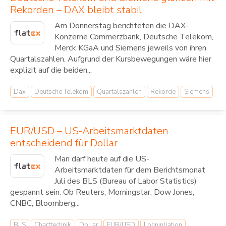
Rekorden – DAX bleibt stabil
Am Donnerstag berichteten die DAX-
Konzerne Commerzbank, Deutsche Telekom,
Merck KGaA und Siemens jeweils von ihren
Quartalszahlen. Aufgrund der Kursbewegungen wäre hier
explizit auf die beiden...
Dax
Deutsche Telekom
Quartalszahlen
Rekorde
Siemens
EUR/USD – US-Arbeitsmarktdaten
entscheidend für Dollar
Man darf heute auf die US-
Arbeitsmarktdaten für dem Berichtsmonat
Juli des BLS (Bureau of Labor Statistics)
gespannt sein. Ob Reuters, Morningstar, Dow Jones,
CNBC, Bloomberg...
BLS
Charttechnik
Dollar
EUR/USD
Lohninflation