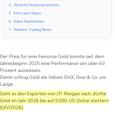
4.
Ähnliche Finanznachrichten
5.
Infos über flatex
6.
flatex Nachrichten
7.
Weitere Trading News
Der Preis für eine Feinunze Gold konnte seit dem
Jahresbeginn 2025 eine Performance von über 63
Prozent ausweisen.
Damit schlug Gold die Indizes DAX, Dow & Co. um
Länge.
Geht es den Experten von J.P. Morgan nach, dürfte
Gold im Jahr 2026 bis auf 5.000 US-Dollar klettern
(QIV/2026).