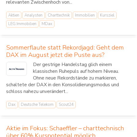
relevanten Zwischenhoch von...
Aktien
Analysten
Charttechnik
Immobilien
Kursziel
LEG Immobilien
MDax
Sommerflaute statt Rekordjagd: Geht dem
DAX im August jetzt die Puste aus?
Der gestrige Handelstag glich einem
klassischen Ruhepuls auf hohem Niveau.
Ohne neue Rekordstände zu markieren,
schaltete der DAX in den Konsolidierungsmodus und
schloss nahezu unverändert...
Dax
Deutsche Telekom
Scout24
Aktie im Fokus: Schaeffler – charttechnisch
über 60% Kurspotential möglich