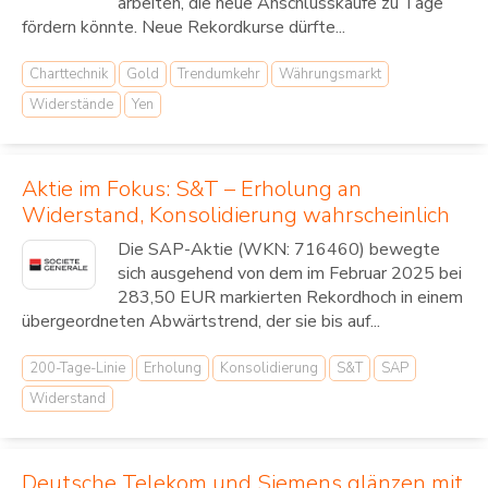
arbeiten, die neue Anschlusskäufe zu Tage
fördern könnte. Neue Rekordkurse dürfte...
Charttechnik
Gold
Trendumkehr
Währungsmarkt
Widerstände
Yen
Aktie im Fokus: S&T – Erholung an
Widerstand, Konsolidierung wahrscheinlich
Die SAP-Aktie (WKN: 716460) bewegte
sich ausgehend von dem im Februar 2025 bei
283,50 EUR markierten Rekordhoch in einem
übergeordneten Abwärtstrend, der sie bis auf...
200-Tage-Linie
Erholung
Konsolidierung
S&T
SAP
Widerstand
Deutsche Telekom und Siemens glänzen mit