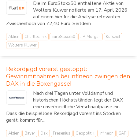
Die im EuroStoxx50 enthaltene Aktie von
Wolters Kluwer notierte am 17. April 2026
auf einem hier für die Analyse relevanten
Zwischenhoch von 72,40 Euro. Seitdem...
Aktien
Charttechnik
EuroStoxx50
J.P. Morgan
Kursziel
Wolters Kluwer
Rekordjagd vorerst gestoppt:
Gewinnmitnahmen bei Infineon zwingen den
DAX in die Boxengasse!
Nach drei Tagen unter Volldampf und
historischen Höchstständen legt der DAX
eine unvermeidliche Verschnaufpause ein.
Dass die beispiellose Rekordjagd vorerst ins Stocken
gerät, kommt für...
Aktien
Bayer
Dax
Fresenius
Geopolitik
Infineon
SAP