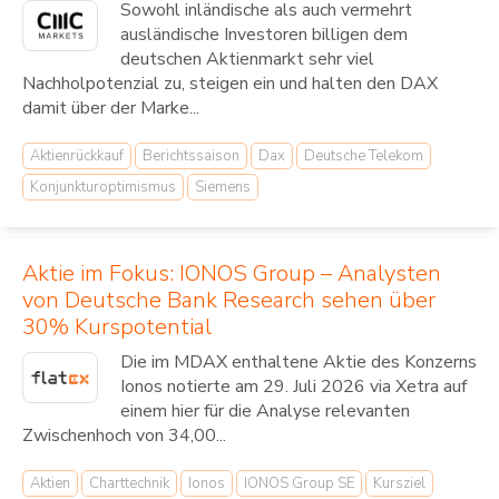
Sowohl inländische als auch vermehrt
ausländische Investoren billigen dem
deutschen Aktienmarkt sehr viel
Nachholpotenzial zu, steigen ein und halten den DAX
damit über der Marke...
Aktienrückkauf
Berichtssaison
Dax
Deutsche Telekom
Konjunkturoptimismus
Siemens
Aktie im Fokus: IONOS Group – Analysten
von Deutsche Bank Research sehen über
30% Kurspotential
Die im MDAX enthaltene Aktie des Konzerns
Ionos notierte am 29. Juli 2026 via Xetra auf
einem hier für die Analyse relevanten
Zwischenhoch von 34,00...
Aktien
Charttechnik
Ionos
IONOS Group SE
Kursziel