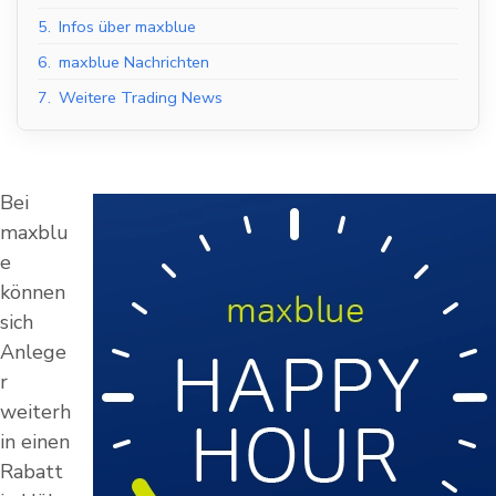
5.
Infos über maxblue
6.
maxblue Nachrichten
7.
Weitere Trading News
Bei
maxblu
e
können
sich
Anlege
r
weiterh
in einen
Rabatt