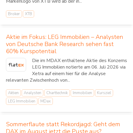
Markenlogo von XTB wird ab der in...
Broker
XTB
Aktie im Fokus: LEG Immobilien – Analysten
von Deutsche Bank Research sehen fast
60% Kurspotential
Die im MDAX enthaltene Aktie des Konzerns
LEG Immobilien notierte am 06. Juli 2026 via
Xetra auf einem hier für die Analyse
relevanten Zwischenhoch von...
Aktien
Analysten
Charttechnik
Immobilien
Kursziel
LEG Immobilien
MDax
Sommerflaute statt Rekordjagd: Geht dem
DAX im August jetzt die Puste aus?