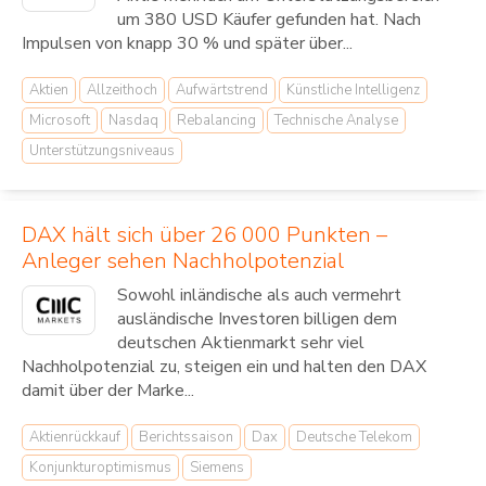
um 380 USD Käufer gefunden hat. Nach
Impulsen von knapp 30 % und später über...
Aktien
Allzeithoch
Aufwärtstrend
Künstliche Intelligenz
Microsoft
Nasdaq
Rebalancing
Technische Analyse
Unterstützungsniveaus
DAX hält sich über 26 000 Punkten –
Anleger sehen Nachholpotenzial
Sowohl inländische als auch vermehrt
ausländische Investoren billigen dem
deutschen Aktienmarkt sehr viel
Nachholpotenzial zu, steigen ein und halten den DAX
damit über der Marke...
Aktienrückkauf
Berichtssaison
Dax
Deutsche Telekom
Konjunkturoptimismus
Siemens