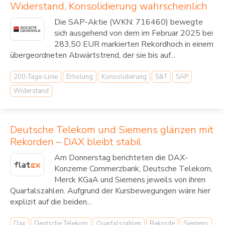
Widerstand, Konsolidierung wahrscheinlich
Die SAP-Aktie (WKN: 716460) bewegte
sich ausgehend von dem im Februar 2025 bei
283,50 EUR markierten Rekordhoch in einem
übergeordneten Abwärtstrend, der sie bis auf...
200-Tage-Linie
Erholung
Konsolidierung
S&T
SAP
Widerstand
Deutsche Telekom und Siemens glänzen mit
Rekorden – DAX bleibt stabil
Am Donnerstag berichteten die DAX-
Konzerne Commerzbank, Deutsche Telekom,
Merck KGaA und Siemens jeweils von ihren
Quartalszahlen. Aufgrund der Kursbewegungen wäre hier
explizit auf die beiden...
Dax
Deutsche Telekom
Quartalszahlen
Rekorde
Siemens