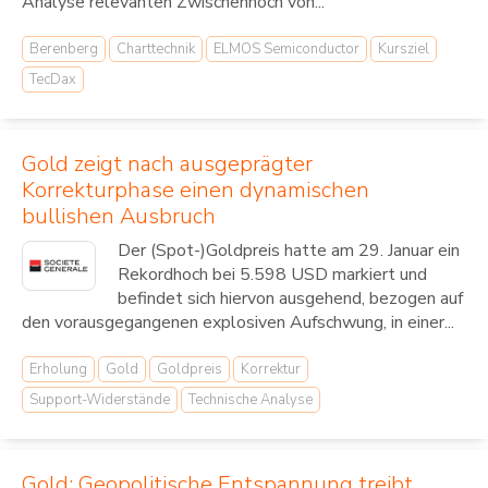
Analyse relevanten Zwischenhoch von...
Berenberg
Charttechnik
ELMOS Semiconductor
Kursziel
TecDax
Gold zeigt nach ausgeprägter
Korrekturphase einen dynamischen
bullishen Ausbruch
Der (Spot-)Goldpreis hatte am 29. Januar ein
Rekordhoch bei 5.598 USD markiert und
befindet sich hiervon ausgehend, bezogen auf
den vorausgegangenen explosiven Aufschwung, in einer...
Erholung
Gold
Goldpreis
Korrektur
Support-Widerstände
Technische Analyse
Gold: Geopolitische Entspannung treibt