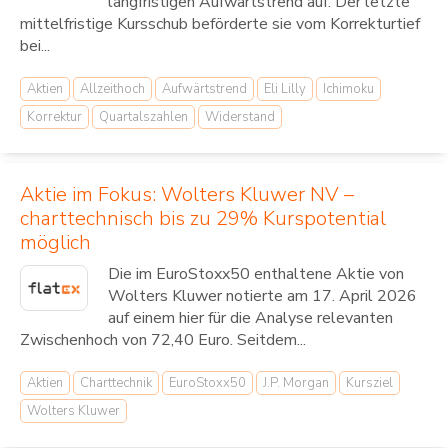
langfristigen Aufwärtstrend auf. Der letzte
mittelfristige Kursschub beförderte sie vom Korrekturtief
bei...
Aktien
Allzeithoch
Aufwärtstrend
Eli Lilly
Ichimoku
Korrektur
Quartalszahlen
Widerstand
Aktie im Fokus: Wolters Kluwer NV –
charttechnisch bis zu 29% Kurspotential
möglich
Die im EuroStoxx50 enthaltene Aktie von
Wolters Kluwer notierte am 17. April 2026
auf einem hier für die Analyse relevanten
Zwischenhoch von 72,40 Euro. Seitdem...
Aktien
Charttechnik
EuroStoxx50
J.P. Morgan
Kursziel
Wolters Kluwer