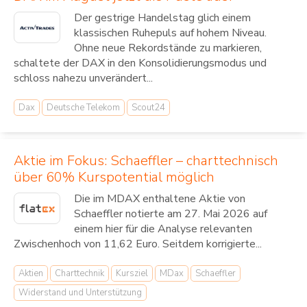
Der gestrige Handelstag glich einem
klassischen Ruhepuls auf hohem Niveau.
Ohne neue Rekordstände zu markieren,
schaltete der DAX in den Konsolidierungsmodus und
schloss nahezu unverändert...
Dax
Deutsche Telekom
Scout24
Aktie im Fokus: Schaeffler – charttechnisch
über 60% Kurspotential möglich
Die im MDAX enthaltene Aktie von
Schaeffler notierte am 27. Mai 2026 auf
einem hier für die Analyse relevanten
Zwischenhoch von 11,62 Euro. Seitdem korrigierte...
Aktien
Charttechnik
Kursziel
MDax
Schaeffler
Widerstand und Unterstützung