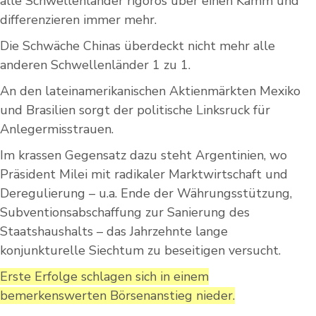
alle Schwellenländer rigoros über einen Kamm und
differenzieren immer mehr.
Die Schwäche Chinas überdeckt nicht mehr alle
anderen Schwellenländer 1 zu 1.
An den lateinamerikanischen Aktienmärkten Mexiko
und Brasilien sorgt der politische Linksruck für
Anlegermisstrauen.
Im krassen Gegensatz dazu steht Argentinien, wo
Präsident Milei mit radikaler Marktwirtschaft und
Deregulierung – u.a. Ende der Währungsstützung,
Subventionsabschaffung zur Sanierung des
Staatshaushalts – das Jahrzehnte lange
konjunkturelle Siechtum zu beseitigen versucht.
Erste Erfolge schlagen sich in einem
bemerkenswerten Börsenanstieg nieder.