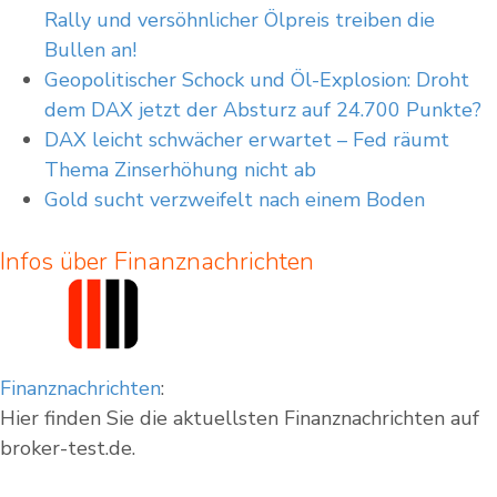
Rally und versöhnlicher Ölpreis treiben die
aktuelle Entwicklungen überholt sein. Es wird keine Gewähr für die Richtigkeit,
Vollständigkeit oder Aktualität der bereitgestellten Inhalte übernommen.
Bullen an!
Für weiterführende Informationen wird empfohlen, die jeweilige Webseite des
Geopolitischer Schock und Öl-Explosion: Droht
Herausgebers zu konsultieren.
dem DAX jetzt der Absturz auf 24.700 Punkte?
DAX leicht schwächer erwartet – Fed räumt
Thema Zinserhöhung nicht ab
Gold sucht verzweifelt nach einem Boden
Infos über Finanznachrichten
Finanznachrichten
:
Hier finden Sie die aktuellsten Finanznachrichten auf
broker-test.de.