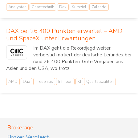
Analysten
Charttechnik
Dax
Kursziel
Zalando
DAX bei 26 400 Punkten erwartet – AMD
und SpaceX unter Erwartungen
Im DAX geht die Rekordjagd weiter,
vorbörslich notiert der deutsche Leitindex bei
rund 26 400 Punkten. Gute Vorgaben aus
Asien und den USA, wo trotz...
AMD
Dax
Fresenius
Infineon
KI
Quartalszahlen
Brokerage
Broker Vergleich