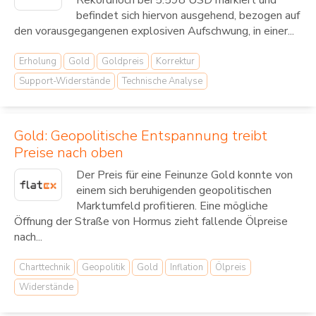
Rekordhoch bei 5.598 USD markiert und
befindet sich hiervon ausgehend, bezogen auf
den vorausgegangenen explosiven Aufschwung, in einer...
Erholung
Gold
Goldpreis
Korrektur
Support-Widerstände
Technische Analyse
Gold: Geopolitische Entspannung treibt
Preise nach oben
Der Preis für eine Feinunze Gold konnte von
einem sich beruhigenden geopolitischen
Marktumfeld profitieren. Eine mögliche
Öffnung der Straße von Hormus zieht fallende Ölpreise
nach...
Charttechnik
Geopolitik
Gold
Inflation
Ölpreis
Widerstände