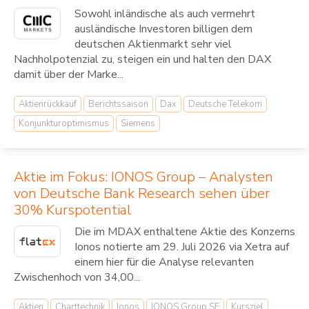
Sowohl inländische als auch vermehrt
ausländische Investoren billigen dem
deutschen Aktienmarkt sehr viel
Nachholpotenzial zu, steigen ein und halten den DAX
damit über der Marke...
Aktienrückkauf
Berichtssaison
Dax
Deutsche Telekom
Konjunkturoptimismus
Siemens
Aktie im Fokus: IONOS Group – Analysten
von Deutsche Bank Research sehen über
30% Kurspotential
Die im MDAX enthaltene Aktie des Konzerns
Ionos notierte am 29. Juli 2026 via Xetra auf
einem hier für die Analyse relevanten
Zwischenhoch von 34,00...
Aktien
Charttechnik
Ionos
IONOS Group SE
Kursziel