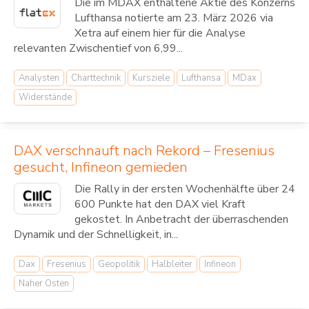
Die im MDAX enthaltene Aktie des Konzerns
Lufthansa notierte am 23. März 2026 via
Xetra auf einem hier für die Analyse
relevanten Zwischentief von 6,99...
Analysten
Charttechnik
Kursziele
Lufthansa
MDax
Widerstände
DAX verschnauft nach Rekord – Fresenius
gesucht, Infineon gemieden
Die Rally in der ersten Wochenhälfte über 24
600 Punkte hat den DAX viel Kraft
gekostet. In Anbetracht der überraschenden
Dynamik und der Schnelligkeit, in...
Dax
Fresenius
Geopolitik
Halbleiter
Infineon
Naher Osten