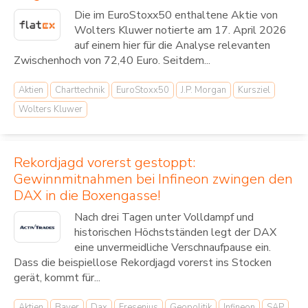
Die im EuroStoxx50 enthaltene Aktie von
Wolters Kluwer notierte am 17. April 2026
auf einem hier für die Analyse relevanten
Zwischenhoch von 72,40 Euro. Seitdem...
Aktien
Charttechnik
EuroStoxx50
J.P. Morgan
Kursziel
Wolters Kluwer
Rekordjagd vorerst gestoppt:
Gewinnmitnahmen bei Infineon zwingen den
DAX in die Boxengasse!
Nach drei Tagen unter Volldampf und
historischen Höchstständen legt der DAX
eine unvermeidliche Verschnaufpause ein.
Dass die beispiellose Rekordjagd vorerst ins Stocken
gerät, kommt für...
Aktien
Bayer
Dax
Fresenius
Geopolitik
Infineon
SAP