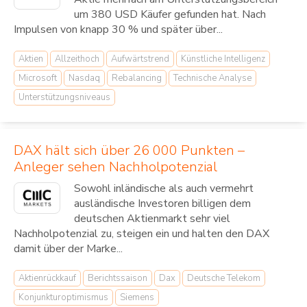
um 380 USD Käufer gefunden hat. Nach
Impulsen von knapp 30 % und später über...
Aktien
Allzeithoch
Aufwärtstrend
Künstliche Intelligenz
Microsoft
Nasdaq
Rebalancing
Technische Analyse
Unterstützungsniveaus
DAX hält sich über 26 000 Punkten –
Anleger sehen Nachholpotenzial
Sowohl inländische als auch vermehrt
ausländische Investoren billigen dem
deutschen Aktienmarkt sehr viel
Nachholpotenzial zu, steigen ein und halten den DAX
damit über der Marke...
Aktienrückkauf
Berichtssaison
Dax
Deutsche Telekom
Konjunkturoptimismus
Siemens