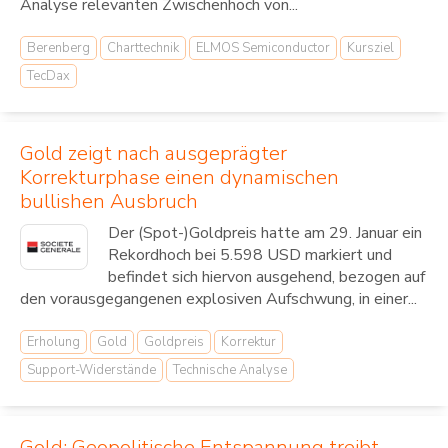
Analyse relevanten Zwischenhoch von...
Berenberg
Charttechnik
ELMOS Semiconductor
Kursziel
TecDax
Gold zeigt nach ausgeprägter
Korrekturphase einen dynamischen
bullishen Ausbruch
Der (Spot-)Goldpreis hatte am 29. Januar ein
Rekordhoch bei 5.598 USD markiert und
befindet sich hiervon ausgehend, bezogen auf
den vorausgegangenen explosiven Aufschwung, in einer...
Erholung
Gold
Goldpreis
Korrektur
Support-Widerstände
Technische Analyse
Gold: Geopolitische Entspannung treibt