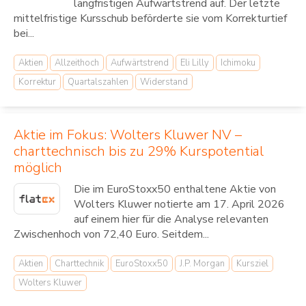
langfristigen Aufwärtstrend auf. Der letzte
mittelfristige Kursschub beförderte sie vom Korrekturtief
bei...
Aktien
Allzeithoch
Aufwärtstrend
Eli Lilly
Ichimoku
Korrektur
Quartalszahlen
Widerstand
Aktie im Fokus: Wolters Kluwer NV –
charttechnisch bis zu 29% Kurspotential
möglich
Die im EuroStoxx50 enthaltene Aktie von
Wolters Kluwer notierte am 17. April 2026
auf einem hier für die Analyse relevanten
Zwischenhoch von 72,40 Euro. Seitdem...
Aktien
Charttechnik
EuroStoxx50
J.P. Morgan
Kursziel
Wolters Kluwer