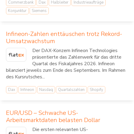
Commerzbank
Dax
Halbleiter
Industrieaufträge
Konjunktur
Siemens
Infineon-Zahlen enttäuschen trotz Rekord-
Umsatzwachstum
Der DAX-Konzern Infineon Technologies
präsentierte das Zahlenwerk für das dritte
Quartal des Fiskaljahres 2026. Infineon
bilanziert jeweils zum Ende des Septembers. Im Rahmen
des Kursrutsches...
Dax
Infineon
Nasdaq
Quartalszahlen
Shopify
EUR/USD – Schwache US-
Arbeitsmarktdaten belasten Dollar
Die ersten relevanten US-