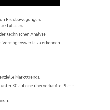
 von Preisbewegungen.
Marktphasen.
l der technischen Analyse.
tete Vermögenswerte zu erkennen.
tenzielle Markttrends.
unter 30 auf eine überverkaufte Phase
nnen.