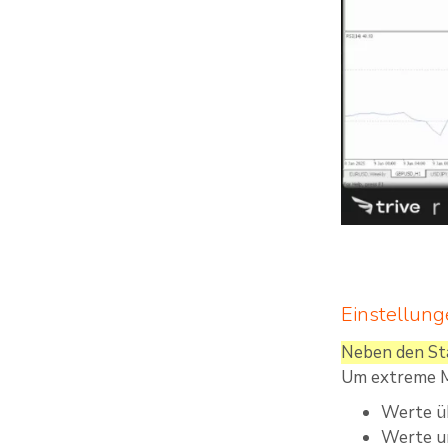
Einstellung
Neben den St
Um extreme M
Werte üb
Werte un