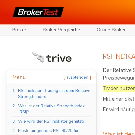
Broker
Broker Vergleiche
Online Broker
RSI INDI
Der Relative 
Menu
ausblenden
Preisbewegun
Trader nutzen
1.
RSI Indikator: Trading mit dem Relative
Strength Index
Mit einer Skal
2.
Was ist der Relative Strength Index
Er wird häufi
(RSI)?
3.
Wie wird der RSI Indikator genutzt?
4.
Einstellungen des RSI: 80/20 für
Was ist der