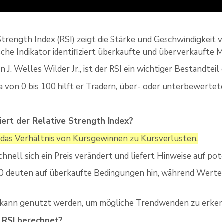
Strength Index (RSI) zeigt die Stärke und Geschwindigkeit
sche Indikator identifiziert überkaufte und überverkaufte 
 J. Welles Wilder Jr., ist der RSI ein wichtiger Bestandtei
la von 0 bis 100 hilft er Tradern, über- oder unterbewer
iert der Relative Strength Index?
 das Verhältnis von Kursgewinnen zu Kursverlusten.
schnell sich ein Preis verändert und liefert Hinweise auf po
0 deuten auf überkaufte Bedingungen hin, während Werte 
r kann genutzt werden, um mögliche Trendwenden zu erke
 RSI berechnet?