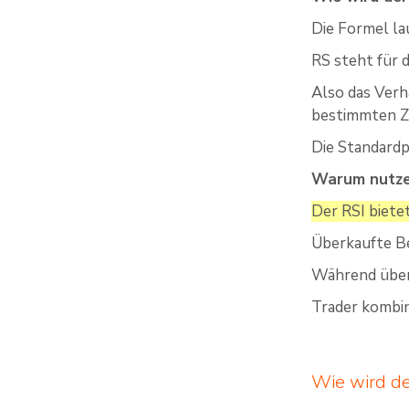
Die Formel lau
RS steht für d
Also das Verh
bestimmten Z
Die Standardp
Warum nutze
Der RSI biete
Überkaufte B
Während über
Trader kombin
Wie wird de