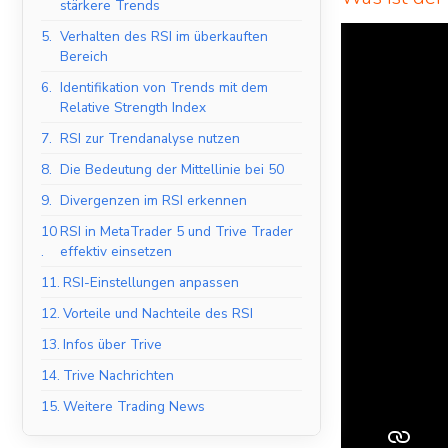
stärkere Trends
5.
Verhalten des RSI im überkauften
Bereich
6.
Identifikation von Trends mit dem
Relative Strength Index
7.
RSI zur Trendanalyse nutzen
8.
Die Bedeutung der Mittellinie bei 50
9.
Divergenzen im RSI erkennen
10
RSI in MetaTrader 5 und Trive Trader
.
effektiv einsetzen
11.
RSI-Einstellungen anpassen
12.
Vorteile und Nachteile des RSI
13.
Infos über Trive
14.
Trive Nachrichten
15.
Weitere Trading News