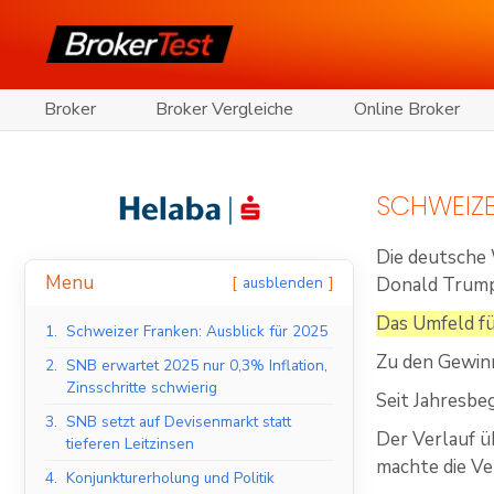
Broker
Broker Vergleiche
Online Broker
SCHWEIZE
Die deutsche
Menu
ausblenden
Donald Trump
Das Umfeld fü
1.
Schweizer Franken: Ausblick für 2025
Zu den Gewin
2.
SNB erwartet 2025 nur 0,3% Inflation,
Zinsschritte schwierig
Seit Jahresbe
3.
SNB setzt auf Devisenmarkt statt
Der Verlauf ü
tieferen Leitzinsen
machte die Ve
4.
Konjunkturerholung und Politik