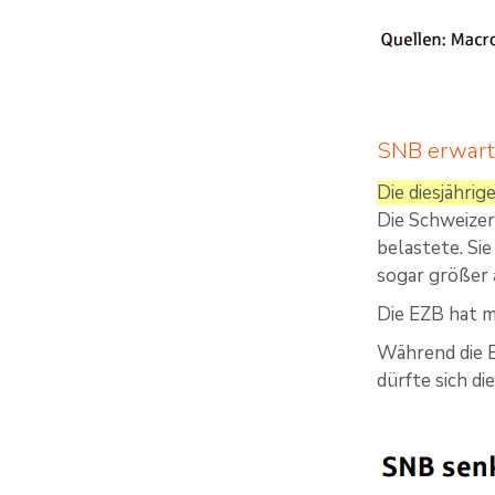
SNB erwarte
Die diesjährig
Die Schweizer
belastete. Si
sogar größer a
Die EZB hat m
Während die E
dürfte sich d