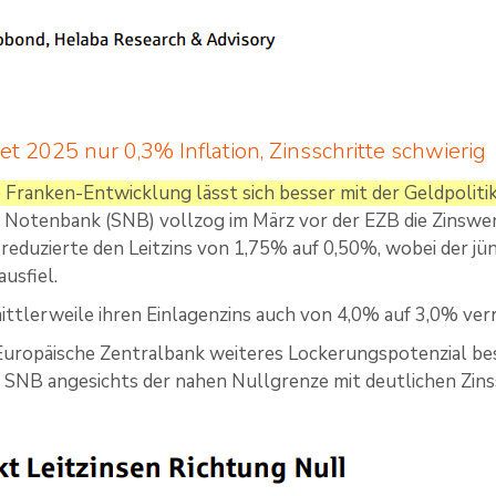
t 2025 nur 0,3% Inflation, Zinsschritte schwierig
e Franken-Entwicklung lässt sich besser mit der Geldpolitik
 Notenbank (SNB) vollzog im März vor der EZB die Zinswe
e reduzierte den Leitzins von 1,75% auf 0,50%, wobei der j
usfiel.
ittlerweile ihren Einlagenzins auch von 4,0% auf 3,0% verr
uropäische Zentralbank weiteres Lockerungspotenzial bes
ie SNB angesichts der nahen Nullgrenze mit deutlichen Zi