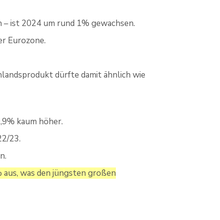
n – ist 2024 um rund 1% gewachsen.
der Eurozone.
nlandsprodukt dürfte damit ähnlich wie
0,9% kaum höher.
22/23.
n.
3% aus, was den jüngsten großen