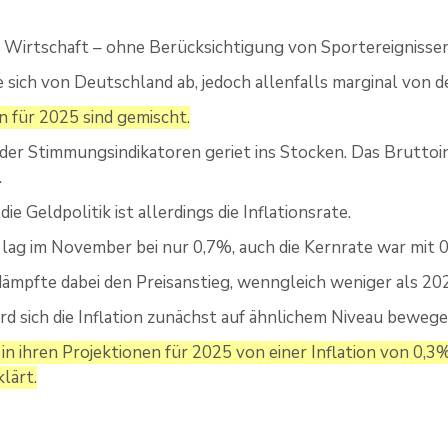
 Wirtschaft – ohne Berücksichtigung von Sportereignisse
e sich von Deutschland ab, jedoch allenfalls marginal von 
n für 2025 sind gemischt.
der Stimmungsindikatoren geriet ins Stocken. Das Bruttoi
.
die Geldpolitik ist allerdings die Inflationsrate.
lag im November bei nur 0,7%, auch die Kernrate war mit 
ämpfte dabei den Preisanstieg, wenngleich weniger als 20
rd sich die Inflation zunächst auf ähnlichem Niveau bewege
in ihren Projektionen für 2025 von einer Inflation von 0,
klärt.