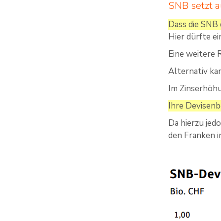
SNB setzt a
Dass die SNB d
Hier dürfte 
Eine weitere 
Alternativ ka
Im Zinserhöhu
Ihre Devisen
Da hierzu jed
den Franken i