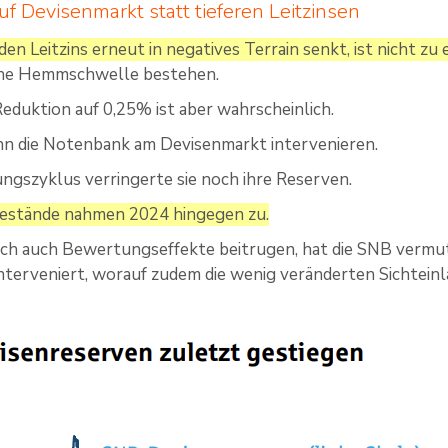
uf Devisenmarkt statt tieferen Leitzinsen
en Leitzins erneut in negatives Terrain senkt, ist nicht zu
eine Hemmschwelle bestehen.
Reduktion auf 0,25% ist aber wahrscheinlich.
nn die Notenbank am Devisenmarkt intervenieren.
ngszyklus verringerte sie noch ihre Reserven.
bestände nahmen 2024 hingegen zu.
och auch Bewertungseffekte beitrugen, hat die SNB vermu
nterveniert, worauf zudem die wenig veränderten Sichtein