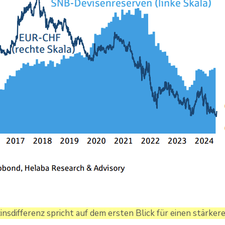
zinsdifferenz spricht auf dem ersten Blick für einen stärker