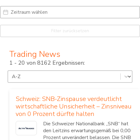
Date Range
Date
Filter zurücksetzen
Trading News
1 - 20 von 8162 Ergebnissen:
Sortierung
Sort content
Schweiz: SNB-Zinspause verdeutlicht
wirtschaftliche Unsicherheit – Zinsniveau
von 0 Prozent dürfte halten
Die Schweizer Nationalbank „SNB“ hat
den Leitzins erwartungsgemäß bei 0,00
Prozent unverändert belassen. Die SNB