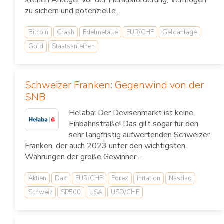
stehen Anleger vor der Herausforderung, Vermögen
zu sichern und potenzielle...
Bitcoin
Crash
Edelmetalle
EUR/CHF
Geldanlage
Gold
Staatsanleihen
Schweizer Franken: Gegenwind von der
SNB
Helaba: Der Devisenmarkt ist keine
Einbahnstraße! Das gilt sogar für den
sehr langfristig aufwertenden Schweizer
Franken, der auch 2023 unter den wichtigsten
Währungen der große Gewinner...
Aktien
Dax
EUR/CHF
Forex
Inflation
Nasdaq
Schweiz
SP500
USA
USD/CHF