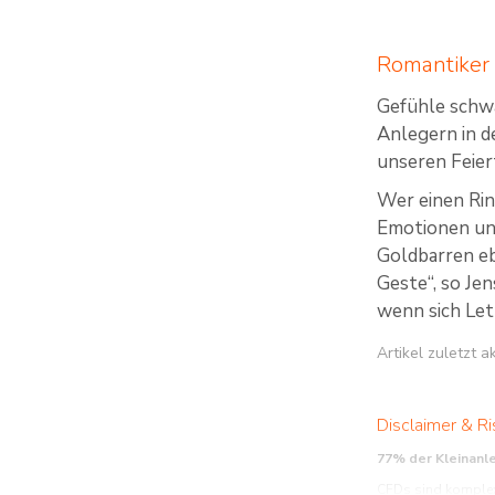
Romantiker 
Gefühle schwa
Anlegern in d
unseren Feier
Wer einen Rin
Emotionen und
Goldbarren eb
Geste“, so Je
wenn sich Let
Artikel zuletzt 
Disclaimer & Ri
77% der Kleinanl
CFDs sind komplexe