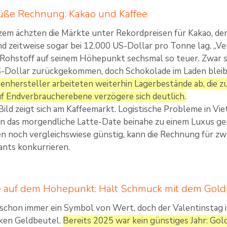
süße Rechnung: Kakao und Kaffee
em ächzten die Märkte unter Rekordpreisen für Kakao, de
d zeitweise sogar bei 12.000 US-Dollar pro Tonne lag. „Ve
Rohstoff auf seinem Höhepunkt sechsmal so teuer. Zwar si
-Dollar zurückgekommen, doch Schokolade im Laden bleibt
nhersteller arbeiteten weiterhin Lagerbestände ab, die z
 Endverbraucherebene verzögere sich deutlich.
 Bild zeigt sich am Kaffeemarkt. Logistische Probleme in V
en das morgendliche Latte-Date beinahe zu einem Luxus ge
n noch vergleichswiese günstig, kann die Rechnung für zw
ants konkurrieren.
 auf dem Höhepunkt: Hält Schmuck mit dem Goldp
chon immer ein Symbol von Wert, doch der Valentinstag i
cken Geldbeutel.
Bereits 2025 war kein günstiges Jahr: Gol