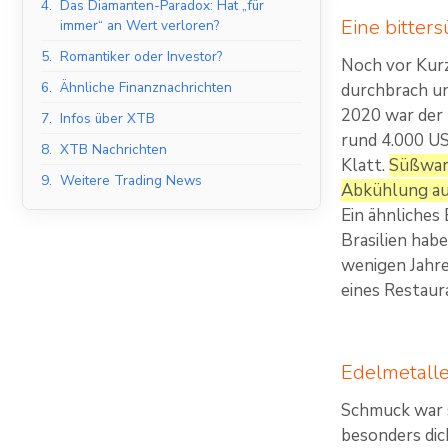
4.
Das Diamanten-Paradox: Hat „für
Eine bitter
immer“ an Wert verloren?
5.
Romantiker oder Investor?
Noch vor Kurz
6.
Ähnliche Finanznachrichten
durchbrach un
2020 war der 
7.
Infos über XTB
rund 4.000 US
8.
XTB Nachrichten
Klatt.
Süßware
9.
Weitere Trading News
Abkühlung auf
Ein ähnliches
Brasilien hab
wenigen Jahre
eines Restaur
Edelmetalle
Schmuck war s
besonders di