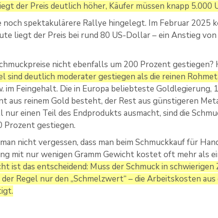
iegt der Preis deutlich höher, Käufer müssen knapp 5.000 
ne noch spektakulärere Rallye hingelegt. Im Februar 2025 
ute liegt der Preis bei rund 80 US-Dollar – ein Anstieg vo
hmuckpreise nicht ebenfalls um 200 Prozent gestiegen? Hi
el sind deutlich moderater gestiegen als die reinen Rohmeta
. im Feingehalt. Die in Europa beliebteste Goldlegierung, 1
nt aus reinem Gold besteht, der Rest aus günstigeren Metal
l nur einen Teil des Endprodukts ausmacht, sind die Schm
0 Prozent gestiegen.
 man nicht vergessen, dass man beim Schmuckkauf für H
Ring mit nur wenigen Gramm Gewicht kostet oft mehr als e
ht ist das entscheidend: Muss der Schmuck in schwierigen 
in der Regel nur den „Schmelzwert“ – die Arbeitskosten au
igt.