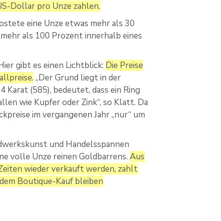
US-Dollar pro Unze zahlen.
kostete eine Unze etwas mehr als 30
n mehr als 100 Prozent innerhalb eines
er gibt es einen Lichtblick:
Die Preise
llpreise.
„Der Grund liegt in der
4 Karat (585), bedeutet, dass ein Ring
len wie Kupfer oder Zink“, so Klatt. Da
uckpreise im vergangenen Jahr „nur“ um
andwerkskunst und Handelsspannen
ine volle Unze reinen Goldbarrens.
Aus
Zeiten wieder verkauft werden, zahlt
s dem Boutique-Kauf bleiben