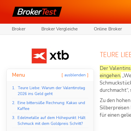
Broker
Broker Vergleiche
Online Broker
TEURE LI
Der Valentins
Menu
ausblenden
eingehen.
„Wer
Schmuckstück 
1.
Teure Liebe: Warum der Valentinstag
durchmacht“, 
2026 ins Geld geht
Zu den hohen 
2.
Eine bittersüße Rechnung: Kakao und
Silberpreisen
Kaffee
für einen gel
3.
Edelmetalle auf dem Höhepunkt: Hält
Schmuck mit dem Goldpreis Schritt?