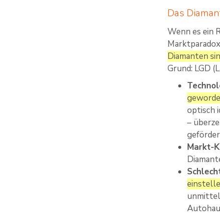
Das Diamant
Wenn es ein R
Marktparadoxe
Diamanten sind
Grund: LGD (L
Technol
geworden
optisch 
– überze
geförder
Markt-K
Diamante
Schlecht
einstelle
unmittel
Autohaus