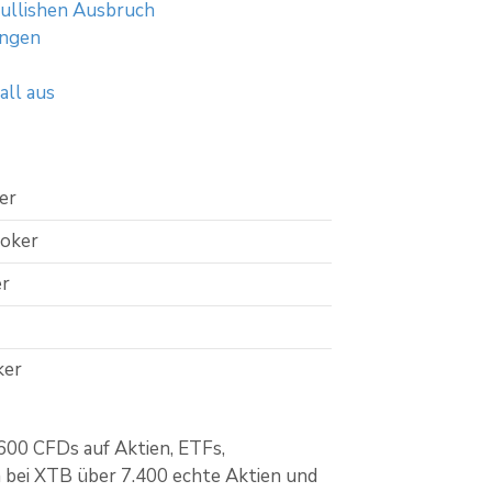
bullishen Ausbruch
ungen
all aus
er
roker
er
ker
00 CFDs auf Aktien, ETFs,
 bei XTB über 7.400 echte Aktien und