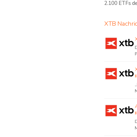
2.100 ETFs d
XTB Nachri
N
M