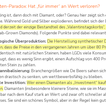
en-Paradox: Hat „für immer“ an Wert verloren?
ing ist, dann doch mit Diamant, oder? Genau hier zeigt sic
. Während Gold und Silber explodieren, befindet sich de
 derzeit der einzige Bestandteil des „Valentinstagskorbs“, 
ab-Grown Diamonds). Folgende Punkte sind dabei relevant
ogische Überproduktion:
Die Herstellung synthetischer Di
, dass die Preise in den vergangenen Jahren um über 80 Pr
identisch mit natürlichen Steinen, haben LGDs viele Konsu
ugt, dass es wenig Sinn ergibt, einen Aufschlag von 400 Pr
ten Stein zu zahlen.
annibalisierung:
Branchengrößen wie De Beers sahen sich 
n drastisch zu senken, um wettbewerbsfähig zu bleiben.
e Investition:
Wer einen Diamanten als „Investment“ kauf
n.
Diamanten (insbesondere kleinere Steine, wie sie im Mas
bar nach dem Kauf stark an Wert und zwar oft schneller a
es. Sie sind ein schönes Symbol, aber in der Regel kein gu