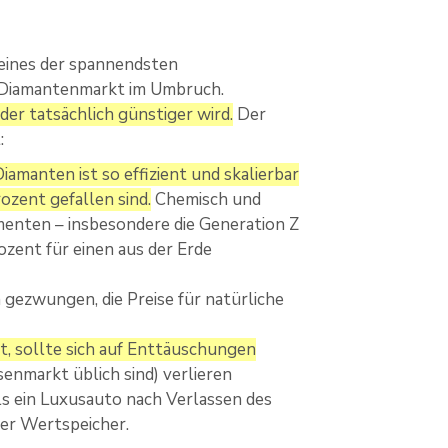
h eines der spannendsten
r Diamantenmarkt im Umbruch.
der tatsächlich günstiger wird.
Der
:
amanten ist so effizient und skalierbar
ozent gefallen sind.
Chemisch und
menten – insbesondere die Generation Z
ozent für einen aus der Erde
gezwungen, die Preise für natürliche
t, sollte sich auf Enttäuschungen
senmarkt üblich sind) verlieren
ls ein Luxusauto nach Verlassen des
ter Wertspeicher.