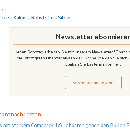
CFDs funktionieren, und ob Sie es sich leisten können, das hohe Risiko einzugehe
kel
eit garantieren keine Erfolge in der Zukunft. Inhalte, Newsletter und Mitteilung
aufgezeichnet werden.
ffee
-
Kakao
-
Rohstoffe
-
Silber
nch ist Finanzdienstleister mit registriertem Sitz in der Joachimsthaler Straße 
im Amtsgericht Frankfurt am Main, Deutschland; Handelsregisternummer: HRB 841
Finanzdienstleistungsaufsicht (BaFin) und unterliegt grundsätzlich der Aufsich
Newsletter abonniere
Jeden Sonntag erhalten Sie mit unserem Newsletter "Finan
die wichtigsten Finanzanalysen der Woche. Melden Sie sich j
bleiben Sie bestens informiert!
Kostenlos anmelden!
nanznachrichten
is mit starkem Comeback: US-Jobdaten geben den Bullen 