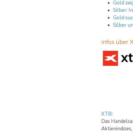
Gold zei
Silber: 
Gold suc
Silber u
Infos über 
XTB
:
Das Handelsa
Aktienindizes