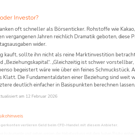
oder Investor?
nken oft schneller als Börsenticker. Rohstoffe wie Kakao,
en vergangenen Jahren reichlich Dramatik geboten, diese Pr
tagsausgaben wider.
g kauft, sollte ihn nicht als reine Marktinvestition betrac
 „Beziehungskapital“. „Gleichzeitig ist schwer vorstellbar,
enso begeistert wäre wie über ein feines Schmuckstück. 
ns Klatt. Die Fundamentaldaten einer Beziehung sind weit 
ztere deutlich einfacher in Basispunkten berechnen lassen
aktualisiert am 12 Februar 2026
sikohinweis
egerkonten verlieren Geld beim CFD-Handel mit diesem Anbieter.
 Instrumente und gehen wegen der Hebelwirkung mit dem hohen Risiko einher, sc