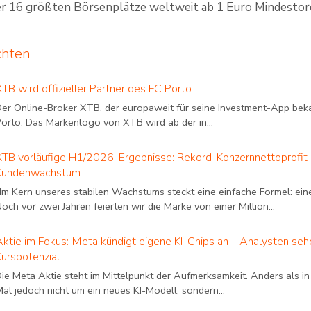
er 16 größten Börsenplätze weltweit ab 1 Euro Mindestor
chten
XTB wird offizieller Partner des FC Porto
Der Online-Broker XTB, der europaweit für seine Investment-App beka
Porto. Das Markenlogo von XTB wird ab der in...
XTB vorläufige H1/2026-Ergebnisse: Rekord-Konzernnettoprofit a
Kundenwachstum
„Im Kern unseres stabilen Wachstums steckt eine einfache Formel: ein
och vor zwei Jahren feierten wir die Marke von einer Million...
Aktie im Fokus: Meta kündigt eigene KI-Chips an – Analysten sehe
Kurspotenzial
Die Meta Aktie steht im Mittelpunkt der Aufmerksamkeit. Anders als 
al jedoch nicht um ein neues KI-Modell, sondern...