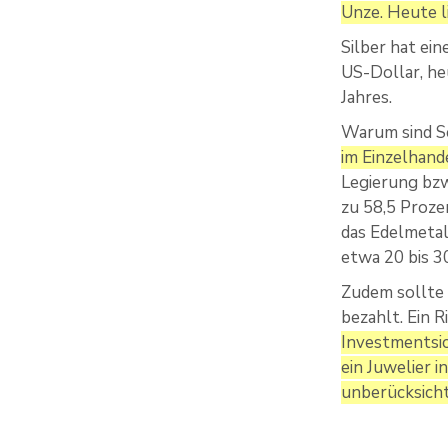
Unze. Heute l
Silber hat ei
US-Dollar, he
Jahres.
Warum sind Sc
im Einzelhand
Legierung bzw
zu 58,5 Proze
das Edelmetal
etwa 20 bis 3
Zudem sollte
bezahlt. Ein 
Investmentsic
ein Juwelier 
unberücksicht