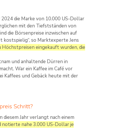
r 2024 die Marke von 10.000 US-Dollar
rglichen mit den Tiefstständen von
nd die Börsenpreise inzwischen auf
 kostspielig“, so Marktexperte Jens
u Höchstpreisen eingekauft wurden, die
ietnam und anhaltende Dürren in
macht. War ein Kaffee im Café vor
ei Kaffees und Gebäck heute mit der
reis Schritt?
n diesem Jahr verlangt nach einem
d notierte nahe 3.000 US-Dollar je