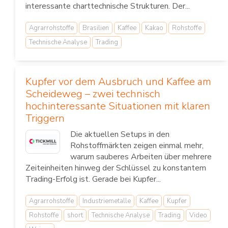
interessante charttechnische Strukturen. Der...
Agrarrohstoffe
Brasilien
Kaffee
Kakao
Rohstoffe
Technische Analyse
Trading
Kupfer vor dem Ausbruch und Kaffee am
Scheideweg – zwei technisch
hochinteressante Situationen mit klaren
Triggern
Die aktuellen Setups in den
Rohstoffmärkten zeigen einmal mehr,
warum sauberes Arbeiten über mehrere
Zeiteinheiten hinweg der Schlüssel zu konstantem
Trading-Erfolg ist. Gerade bei Kupfer...
Agrarrohstoffe
Industriemetalle
Kaffee
Kupfer
Rohstoffe
short
Technische Analyse
Trading
Video