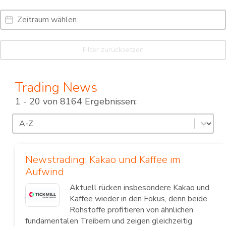
Date Range
Date
Filter zurücksetzen
Trading News
1 - 20 von 8164 Ergebnissen:
Sortierung
Sort content
Newstrading: Kakao und Kaffee im
Aufwind
Aktuell rücken insbesondere Kakao und
Kaffee wieder in den Fokus, denn beide
Rohstoffe profitieren von ähnlichen
fundamentalen Treibern und zeigen gleichzeitig