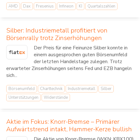
AMD
Dax
Fresenius
Infineon
KI
Quartalszahlen
Silber: Industriemetall profitiert von
Börsenrally trotz Zinserhöhungen
Der Preis für eine Feinunze Silber konnte in
einem ausgesprochen guten Börsenumfeld
der letzten Handelstage zulegen. Trotz
erwarteter Zinserhöhungen seitens Fed und EZB hangeln
sich...
Börsenumfeld
Charttechnik
Industriemetall
Silber
Unterstützungen
Widerstände
Aktie im Fokus: Knorr-Bremse – Primärer
Aufwärtstrend intakt, Hammer-Kerze bullish
Die Aktie von Knorr-Bremse (WKN: KBX100)