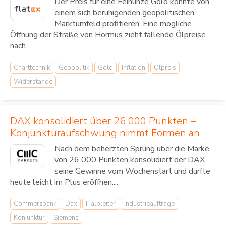
Der Preis für eine Feinunze Gold konnte von
einem sich beruhigenden geopolitischen
Marktumfeld profitieren. Eine mögliche
Öffnung der Straße von Hormus zieht fallende Ölpreise
nach...
Charttechnik
Geopolitik
Gold
Inflation
Ölpreis
Widerstände
DAX konsolidiert über 26 000 Punkten –
Konjunkturaufschwung nimmt Formen an
Nach dem beherzten Sprung über die Marke
von 26 000 Punkten konsolidiert der DAX
seine Gewinne vom Wochenstart und dürfte
heute leicht im Plus eröffnen....
Commerzbank
Dax
Halbleiter
Industrieaufträge
Konjunktur
Siemens