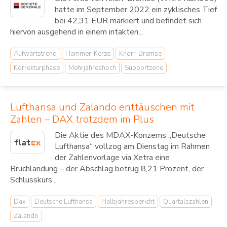
hatte im September 2022 ein zyklisches Tief
bei 42,31 EUR markiert und befindet sich
hiervon ausgehend in einem intakten...
Aufwärtstrend
Hammer-Kerze
Knorr-Bremse
Korrekturphase
Mehrjahreshoch
Supportzone
Lufthansa und Zalando enttäuschen mit
Zahlen – DAX trotzdem im Plus
Die Aktie des MDAX-Konzerns „Deutsche
Lufthansa“ vollzog am Dienstag im Rahmen
der Zahlenvorlage via Xetra eine
Bruchlandung – der Abschlag betrug 8,21 Prozent, der
Schlusskurs...
Dax
Deutsche Lufthansa
Halbjahresbericht
Quartalszahlen
Zalando