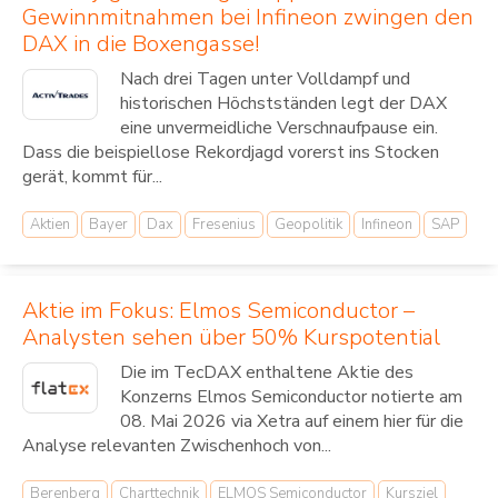
Gewinnmitnahmen bei Infineon zwingen den
DAX in die Boxengasse!
Nach drei Tagen unter Volldampf und
historischen Höchstständen legt der DAX
eine unvermeidliche Verschnaufpause ein.
Dass die beispiellose Rekordjagd vorerst ins Stocken
gerät, kommt für...
Aktien
Bayer
Dax
Fresenius
Geopolitik
Infineon
SAP
Aktie im Fokus: Elmos Semiconductor –
Analysten sehen über 50% Kurspotential
Die im TecDAX enthaltene Aktie des
Konzerns Elmos Semiconductor notierte am
08. Mai 2026 via Xetra auf einem hier für die
Analyse relevanten Zwischenhoch von...
Berenberg
Charttechnik
ELMOS Semiconductor
Kursziel