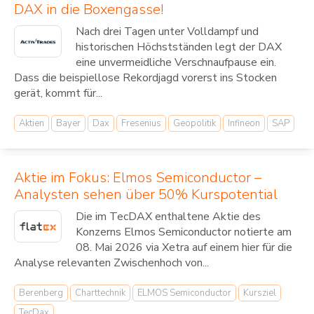
DAX in die Boxengasse!
Nach drei Tagen unter Volldampf und
historischen Höchstständen legt der DAX
eine unvermeidliche Verschnaufpause ein.
Dass die beispiellose Rekordjagd vorerst ins Stocken
gerät, kommt für...
Aktien
Bayer
Dax
Fresenius
Geopolitik
Infineon
SAP
Aktie im Fokus: Elmos Semiconductor –
Analysten sehen über 50% Kurspotential
Die im TecDAX enthaltene Aktie des
Konzerns Elmos Semiconductor notierte am
08. Mai 2026 via Xetra auf einem hier für die
Analyse relevanten Zwischenhoch von...
Berenberg
Charttechnik
ELMOS Semiconductor
Kursziel
TecDax