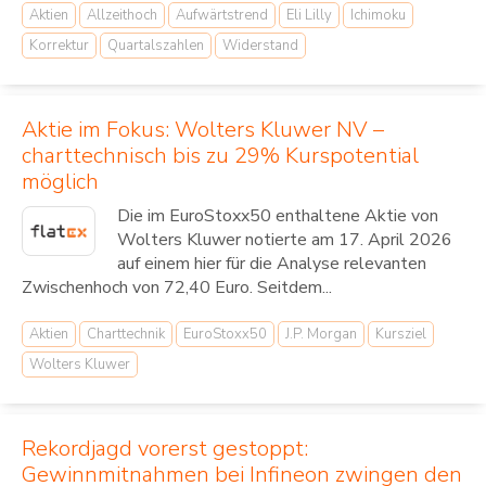
Aktien
Allzeithoch
Aufwärtstrend
Eli Lilly
Ichimoku
Korrektur
Quartalszahlen
Widerstand
Aktie im Fokus: Wolters Kluwer NV –
charttechnisch bis zu 29% Kurspotential
möglich
Die im EuroStoxx50 enthaltene Aktie von
Wolters Kluwer notierte am 17. April 2026
auf einem hier für die Analyse relevanten
Zwischenhoch von 72,40 Euro. Seitdem...
Aktien
Charttechnik
EuroStoxx50
J.P. Morgan
Kursziel
Wolters Kluwer
Rekordjagd vorerst gestoppt:
Gewinnmitnahmen bei Infineon zwingen den