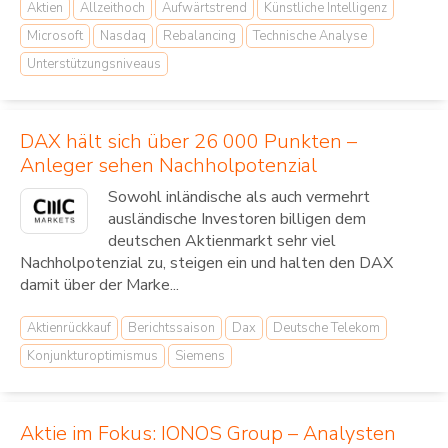
Aktien
Allzeithoch
Aufwärtstrend
Künstliche Intelligenz
Microsoft
Nasdaq
Rebalancing
Technische Analyse
Unterstützungsniveaus
DAX hält sich über 26 000 Punkten –
Anleger sehen Nachholpotenzial
Sowohl inländische als auch vermehrt
ausländische Investoren billigen dem
deutschen Aktienmarkt sehr viel
Nachholpotenzial zu, steigen ein und halten den DAX
damit über der Marke...
Aktienrückkauf
Berichtssaison
Dax
Deutsche Telekom
Konjunkturoptimismus
Siemens
Aktie im Fokus: IONOS Group – Analysten