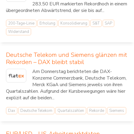
283,50 EUR markierten Rekordhoch in einem
übergeordneten Abwärtstrend, der sie bis auf...
200-Tage-Linie
Erholung
Konsolidierung
S&T
SAP
Widerstand
Deutsche Telekom und Siemens glänzen mit
Rekorden – DAX bleibt stabil
Am Donnerstag berichteten die DAX-
Konzerne Commerzbank, Deutsche Telekom,
Merck KGaA und Siemens jeweils von ihren
Quartalszahlen. Aufgrund der Kursbewegungen wäre hier
explizit auf die beiden...
Dax
Deutsche Telekom
Quartalszahlen
Rekorde
Siemens
EUR/USD – US-Arbeitsmarktdaten