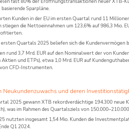
elen fast 80% der Eröffnungstransaktionen neuer XTB-Ku
 basierende Sparpläne.
rten Kunden in der EU im ersten Quartal rund 11 Millione
ch stiegen die Nettoeinnahmen um 123,6% auf 986,3 Mio. 
rofitierten.
ersten Quartals 2025 beliefen sich die Kundenvermögen b
len rund 3,7 Mrd. EUR auf den Nominalwert der von Kunde
ch Aktien und ETPs), etwa 1,0 Mrd. EUR auf Kundenguthabe
von CFD-Instrumenten.
m Neukundenzuwachs und deren Investitionstätigk
artal 2025 gewann XTB rekordverdächtige 194.300 neue K
ch), was im Rahmen des Quartalsziels von 150.000–210.000
25 nutzten insgesamt 1,54 Mio. Kunden die Investmentpla
 Ende Q1 2024.