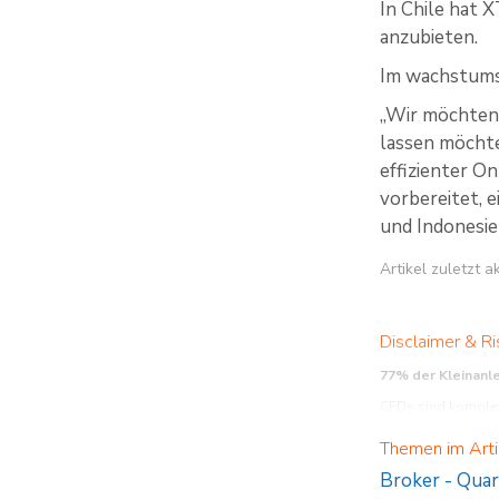
In Chile hat 
anzubieten.
Im wachstumss
„Wir möchten 
lassen möchte
effizienter O
vorbereitet, 
und Indonesie
Artikel zuletzt 
Disclaimer & Ri
77% der Kleinanl
CFDs sind komplexe
Sie verstehen, wie 
Themen im Arti
aus der Vergangenh
Telefonate können 
Broker
-
Quar
XTB S.A. German Bra