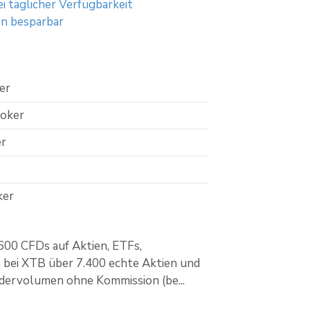
i täglicher Verfügbarkeit
on besparbar
er
roker
er
ker
00 CFDs auf Aktien, ETFs,
 bei XTB über 7.400 echte Aktien und
dervolumen ohne Kommission (be...