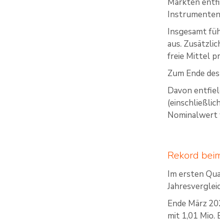
Märkten entfi
Instrumenten
Insgesamt füh
aus. Zusätzli
freie Mittel p
Zum Ende des 
Davon entfie
(einschließli
Nominalwert 
Rekord bei
Im ersten Qu
Jahresverglei
Ende März 20
mit 1,01 Mio.