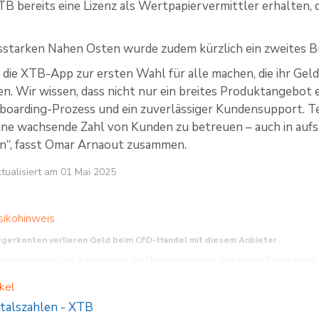
XTB bereits eine Lizenz als Wertpapiervermittler erhalten, 
tarken Nahen Osten wurde zudem kürzlich ein zweites Bür
die XTB-App zur ersten Wahl für alle machen, die ihr Geld a
n. Wir wissen, dass nicht nur ein breites Produktangebot e
nboarding-Prozess und ein zuverlässiger Kundensupport. Te
eine wachsende Zahl von Kunden zu betreuen – auch in au
n“, fasst Omar Arnaout zusammen.
aktualisiert am 01 Mai 2025
sikohinweis
egerkonten verlieren Geld beim CFD-Handel mit diesem Anbieter.
 Instrumente und gehen wegen der Hebelwirkung mit dem hohen Risiko einher, sc
CFDs funktionieren, und ob Sie es sich leisten können, das hohe Risiko einzugehe
kel
eit garantieren keine Erfolge in der Zukunft. Inhalte, Newsletter und Mitteilung
aufgezeichnet werden.
talszahlen
-
XTB
nch ist Finanzdienstleister mit registriertem Sitz in der Joachimsthaler Straße 