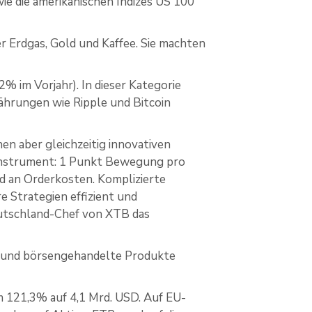
e die amerikanischen Indizes US 100
r Erdgas, Gold und Kaffee. Sie machten
 im Vorjahr). In dieser Kategorie
rungen wie Ripple und Bitcoin
en aber gleichzeitig innovativen
s Instrument: 1 Punkt Bewegung pro
ad an Orderkosten. Komplizierte
e Strategien effizient und
utschland-Chef von XTB das
n und börsengehandelte Produkte
m 121,3% auf 4,1 Mrd. USD. Auf EU-