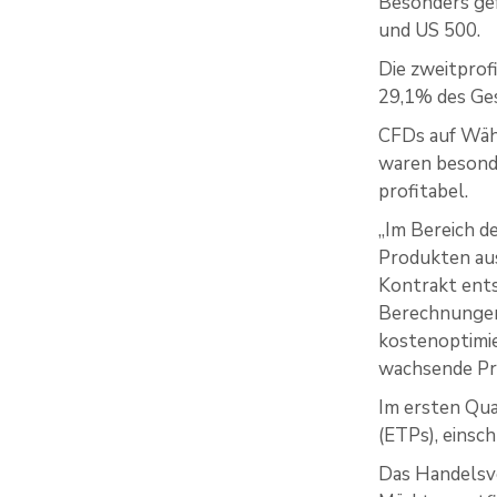
Besonders gef
und US 500.
Die zweitprof
29,1% des Ge
CFDs auf Währ
waren besond
profitabel.
„Im Bereich d
Produkten aus
Kontrakt ents
Berechnungen e
kostenoptimi
wachsende Pr
Im ersten Qu
(ETPs), einsch
Das Handelsvo