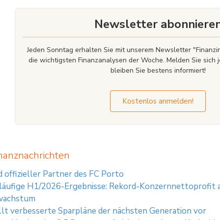
im Amtsgericht Frankfurt am Main, Deutschland; Handelsregisternummer: HRB 841
Finanzdienstleistungsaufsicht (BaFin) und unterliegt grundsätzlich der Aufsich
Newsletter abonniere
Jeden Sonntag erhalten Sie mit unserem Newsletter "Finan
die wichtigsten Finanzanalysen der Woche. Melden Sie sich j
bleiben Sie bestens informiert!
Kostenlos anmelden!
nanznachrichten
 offizieller Partner des FC Porto
äufige H1/2026-Ergebnisse: Rekord-Konzernnettoprofit a
wachstum
lt verbesserte Sparpläne der nächsten Generation vor