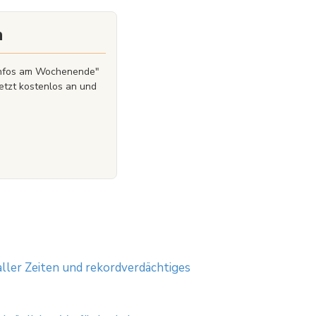
48. XTB S.A. German Branch ist registriert bei der
t und Kontrolle der polnischen Finanzaufsichtsbehörde
n
zinfos am Wochenende"
etzt kostenlos an und
ller Zeiten und rekordverdächtiges