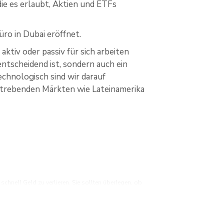
die es erlaubt, Aktien und ETFs
o in Dubai eröffnet.
ktiv oder passiv für sich arbeiten
ntscheidend ist, sondern auch ein
chnologisch sind wir darauf
fstrebenden Märkten wie Lateinamerika
hnell Geld zu verlieren. Sie sollten überlegen, ob
n, Ihr Geld zu verlieren. Anlageerfolge sowie Gewinne
en stellen keine Handlungsansätze von XTB dar.
10 in 10719 Berlin, Deutschland, eingetragen im