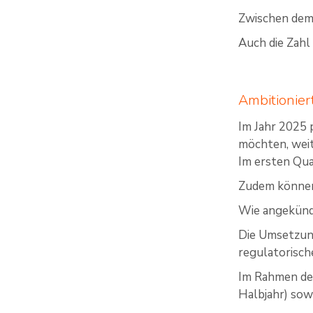
Zwischen dem 
Auch die Zahl
Ambitionier
Im Jahr 2025 p
möchten, wei
Im ersten Qua
Zudem können
Wie angekünd
Die Umsetzung
regulatorisc
Im Rahmen des
Halbjahr) sow