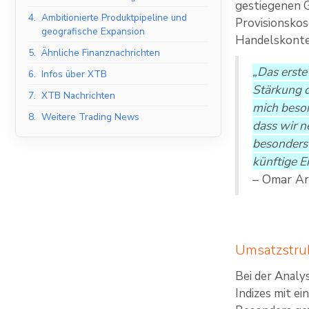
gestiegenen G
4.
Ambitionierte Produktpipeline und
Provisionskos
geografische Expansion
Handelskonte
5.
Ähnliche Finanznachrichten
„Das erste
6.
Infos über XTB
Stärkung d
7.
XTB Nachrichten
mich beson
8.
Weitere Trading News
dass wir 
besonders 
künftige E
– Omar A
Umsatzstru
Bei der Analy
Indizes mit e