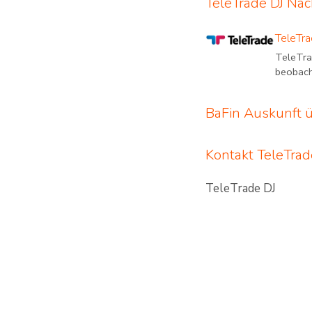
TeleTrade DJ Nac
TeleTra
TeleTrad
beobacht
BaFin Auskunft ü
Kontakt TeleTrad
TeleTrade DJ