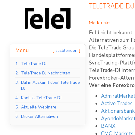
TELETRADE DJ
Merkmale
Feld nicht bekannt
Alternativen zum F
Die TeleTrade Group
Menu
ausblenden
Handelsplattformen 
SyncTrading-Plattf
1.
TeleTrade DJ
TeleTrade-DJ Inter
2.
TeleTrade DJ Nachrichten
Forexbroker-Altern
3.
BaFin Auskunft über TeleTrade
Wer eine Forexbrok
DJ
AdmiralMarke
4.
Kontakt TeleTrade DJ
Active Trades
5.
Aktuelle Webinare
Aktionärsbank
6.
Broker Alternativen
AyondoMarke
BANX
CMC-Markets