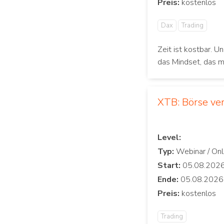
Preis:
Dax
Trading
Zeit ist kostbar. U
das Mindset, das mi
XTB: Börse ver
Level:
Typ:
Start:
Ende:
Preis:
Trading