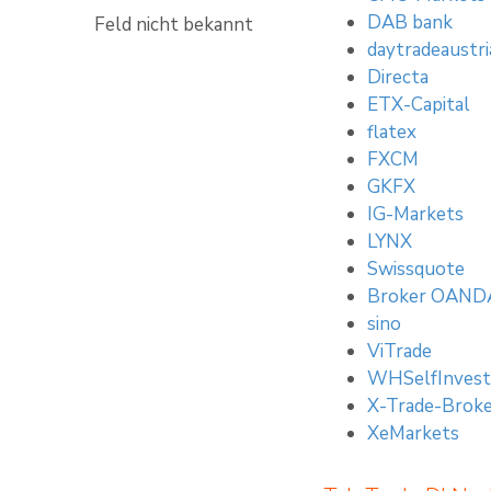
DAB bank
Feld nicht bekannt
daytradeaustri
Directa
ETX-Capital
flatex
FXCM
GKFX
IG-Markets
LYNX
Swissquote
Broker OAND
sino
ViTrade
WHSelfInvest
X-Trade-Brok
XeMarkets