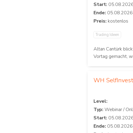
Start:
Ende:
Preis:
Trading Ideen
Altan Cantürk blic
Vortag gemacht, w
WH SelfInvest
Level:
Typ:
Start:
Ende: