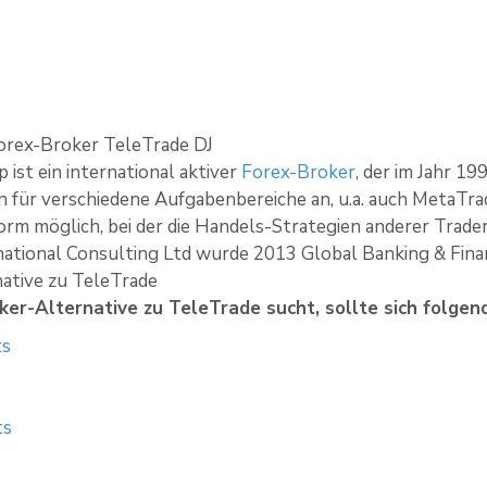
orex-Broker TeleTrade DJ
 ist ein international aktiver
Forex-Broker
, der im Jahr 1
für verschiedene Aufgabenbereiche an, u.a. auch MetaTrade
orm möglich, bei der die Handels-Strategien anderer Tra
national Consulting Ltd wurde 2013 Global Banking & Fina
ative zu TeleTrade
er-Alternative zu TeleTrade sucht, sollte sich folge
ts
ts