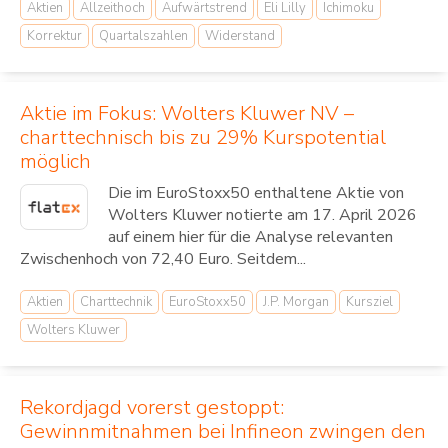
Aktien
Allzeithoch
Aufwärtstrend
Eli Lilly
Ichimoku
Korrektur
Quartalszahlen
Widerstand
Aktie im Fokus: Wolters Kluwer NV –
charttechnisch bis zu 29% Kurspotential
möglich
Die im EuroStoxx50 enthaltene Aktie von
Wolters Kluwer notierte am 17. April 2026
auf einem hier für die Analyse relevanten
Zwischenhoch von 72,40 Euro. Seitdem...
Aktien
Charttechnik
EuroStoxx50
J.P. Morgan
Kursziel
Wolters Kluwer
Rekordjagd vorerst gestoppt:
Gewinnmitnahmen bei Infineon zwingen den