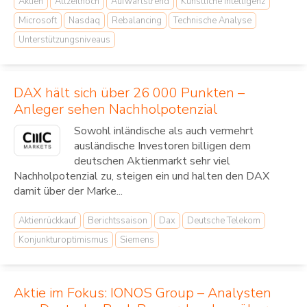
Aktien
Allzeithoch
Aufwärtstrend
Künstliche Intelligenz
Microsoft
Nasdaq
Rebalancing
Technische Analyse
Unterstützungsniveaus
DAX hält sich über 26 000 Punkten –
Anleger sehen Nachholpotenzial
Sowohl inländische als auch vermehrt
ausländische Investoren billigen dem
deutschen Aktienmarkt sehr viel
Nachholpotenzial zu, steigen ein und halten den DAX
damit über der Marke...
Aktienrückkauf
Berichtssaison
Dax
Deutsche Telekom
Konjunkturoptimismus
Siemens
Aktie im Fokus: IONOS Group – Analysten