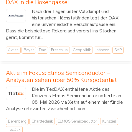
DAX in die Boxengasse!
Nach drei Tagen unter Volldampf und
historischen Höchstständen legt der DAX
eine unvermeidliche Verschnaufpause ein.
Dass die beispiellose Rekordjagd vorerst ins Stocken
gerät, kommt für...
Aktien
Bayer
Dax
Fresenius
Geopolitik
Infineon
SAP
Aktie im Fokus: Elmos Semiconductor –
Analysten sehen über 50% Kurspotential
Die im TecDAX enthaltene Aktie des
Konzerns Elmos Semiconductor notierte am
08. Mai 2026 via Xetra auf einem hier für die
Analyse relevanten Zwischenhoch von...
Berenberg
Charttechnik
ELMOS Semiconductor
Kursziel
TecDax