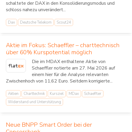
schaltete der DAX in den Konsolidierungsmodus und
schloss nahezu unverändert...
Dax
Deutsche Telekom
Scout24
Aktie im Fokus: Schaeffler – charttechnisch
über 60% Kurspotential möglich
Die im MDAX enthaltene Aktie von
Schaeffler notierte am 27. Mai 2026 auf
einem hier für die Analyse relevanten
Zwischenhoch von 11,62 Euro. Seitdem korrigierte...
Aktien
Charttechnik
Kursziel
MDax
Schaeffler
Widerstand und Unterstützung
Neue BNPP Smart Order bei der
Consorsbank