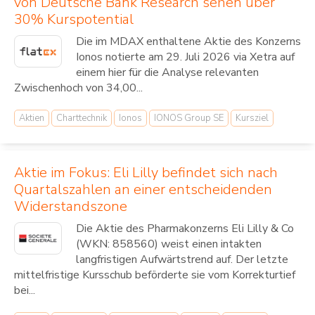
von Deutsche Bank Research sehen über
30% Kurspotential
Die im MDAX enthaltene Aktie des Konzerns
Ionos notierte am 29. Juli 2026 via Xetra auf
einem hier für die Analyse relevanten
Zwischenhoch von 34,00...
Aktien
Charttechnik
Ionos
IONOS Group SE
Kursziel
Aktie im Fokus: Eli Lilly befindet sich nach
Quartalszahlen an einer entscheidenden
Widerstandszone
Die Aktie des Pharmakonzerns Eli Lilly & Co
(WKN: 858560) weist einen intakten
langfristigen Aufwärtstrend auf. Der letzte
mittelfristige Kursschub beförderte sie vom Korrekturtief
bei...