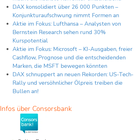
enthalten daher auch nicht notwendigerweise die für Ihre Anlageentscheidungen
DAX konsolidiert über 26 000 Punkten –
erforderlichen oder wesentlichen Informationen.
Konjunkturaufschwung nimmt Formen an
Wir weisen abschließend darauf hin, dass es sich in dem Fall, in dem Sie
Transaktionen in hier vorgestellten Werten ohne vorherige individuelle Beratung
Aktie im Fokus: Lufthansa – Analysten von
durchführen, um ein sogenanntes „beratungsfreies Geschäft“ handelt.
Bernstein Research sehen rund 30%
Kurspotential
Aktie im Fokus: Microsoft – KI-Ausgaben, freier
Cashflow, Prognose und die entscheidenden
Marken, die MSFT bewegen könnten
DAX schnuppert an neuen Rekorden: US-Tech-
Rally und versöhnlicher Ölpreis treiben die
Bullen an!
Infos über Consorsbank