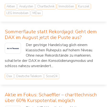
Aktien
Analysten
Charttechnik
Immobilien
Kursziel
LEG Immobilien
MDax
Sommerflaute statt Rekordjagd: Geht dem
DAX im August jetzt die Puste aus?
Der gestrige Handelstag glich einem
klassischen Ruhepuls auf hohem Niveau.
Ohne neue Rekordstände zu markieren,
schaltete der DAX in den Konsolidierungsmodus und
schloss nahezu unverändert...
Dax
Deutsche Telekom
Scout24
Aktie im Fokus: Schaeffler – charttechnisch
über 60% Kurspotential möglich