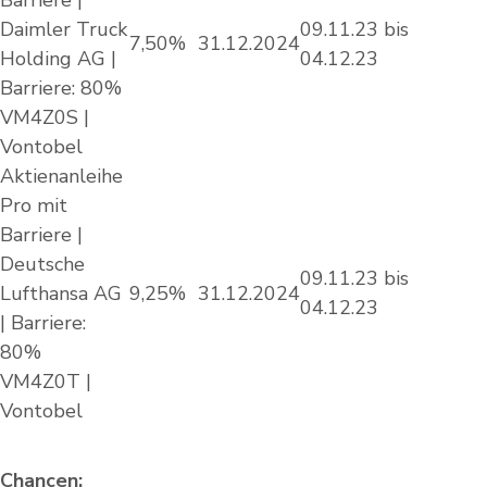
Barriere |
Daimler Truck
09.11.23 bis
7,50%
31.12.2024
Holding AG |
04.12.23
Barriere: 80%
VM4Z0S |
Vontobel
Aktienanleihe
Pro mit
Barriere |
Deutsche
09.11.23 bis
Lufthansa AG
9,25%
31.12.2024
04.12.23
| Barriere:
80%
VM4Z0T |
Vontobel
Chancen: