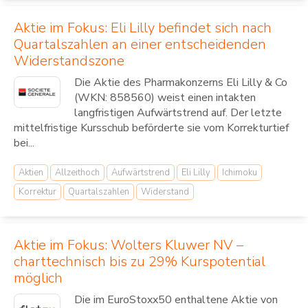
Aktie im Fokus: Eli Lilly befindet sich nach
Quartalszahlen an einer entscheidenden
Widerstandszone
Die Aktie des Pharmakonzerns Eli Lilly & Co
(WKN: 858560) weist einen intakten
langfristigen Aufwärtstrend auf. Der letzte
mittelfristige Kursschub beförderte sie vom Korrekturtief
bei...
Aktien
Allzeithoch
Aufwärtstrend
Eli Lilly
Ichimoku
Korrektur
Quartalszahlen
Widerstand
Aktie im Fokus: Wolters Kluwer NV –
charttechnisch bis zu 29% Kurspotential
möglich
Die im EuroStoxx50 enthaltene Aktie von