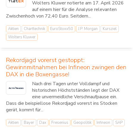
Wolters Kluwer notierte am 17. April 2026
auf einem hier für die Analyse relevanten
Zwischenhoch von 72,40 Euro. Seitdem...
Aktien
Charttechnik
EuroStoxx50
J.P. Morgan
Kursziel
Wolters Kluwer
Rekordjagd vorerst gestoppt:
Gewinnmitnahmen bei Infineon zwingen den
DAX in die Boxengasse!
Nach drei Tagen unter Volldampf und
historischen Höchstständen legt der DAX
eine unvermeidliche Verschnaufpause ein.
Dass die beispiellose Rekordjagd vorerst ins Stocken
gerät, kommt für...
Aktien
Bayer
Dax
Fresenius
Geopolitik
Infineon
SAP