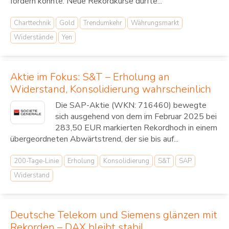
fördern könnte. Neue Rekordkurse dürfte...
Charttechnik
Gold
Trendumkehr
Währungsmarkt
Widerstände
Yen
Aktie im Fokus: S&T – Erholung an
Widerstand, Konsolidierung wahrscheinlich
Die SAP-Aktie (WKN: 716460) bewegte
sich ausgehend von dem im Februar 2025 bei
283,50 EUR markierten Rekordhoch in einem
übergeordneten Abwärtstrend, der sie bis auf...
200-Tage-Linie
Erholung
Konsolidierung
S&T
SAP
Widerstand
Deutsche Telekom und Siemens glänzen mit
Rekorden – DAX bleibt stabil