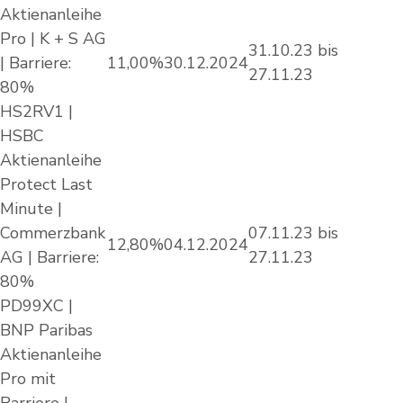
Aktienanleihe
Pro | K + S AG
31.10.23 bis
| Barriere:
11,00%
30.12.2024
27.11.23
80%
HS2RV1 |
HSBC
Aktienanleihe
Protect Last
Minute |
Commerzbank
07.11.23 bis
12,80%
04.12.2024
AG | Barriere:
27.11.23
80%
PD99XC |
BNP Paribas
Aktienanleihe
Pro mit