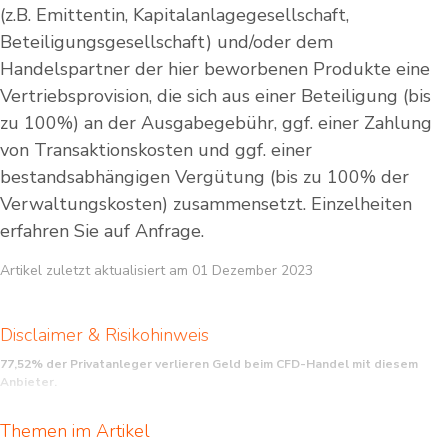
(z.B. Emittentin, Kapitalanlagegesellschaft,
Beteiligungsgesellschaft) und/oder dem
Handelspartner der hier beworbenen Produkte eine
Vertriebsprovision, die sich aus einer Beteiligung (bis
zu 100%) an der Ausgabegebühr, ggf. einer Zahlung
von Transaktionskosten und ggf. einer
bestandsabhängigen Vergütung (bis zu 100% der
Verwaltungskosten) zusammensetzt. Einzelheiten
erfahren Sie auf Anfrage.
Artikel zuletzt aktualisiert am 01 Dezember 2023
Disclaimer & Risikohinweis
77,52% der Privatanleger verlieren Geld beim CFD-Handel mit diesem
Anbieter.
CFDs (Contracts for Difference) sind komplexe Finanzinstrumente und bergen
Themen im Artikel
aufgrund der Hebelwirkung ein hohes Risiko für Ihr eingesetztes Kapital. Stellen
Sie daher sicher, daß Sie die Funktionsweise von CFDs verstehen und sich das