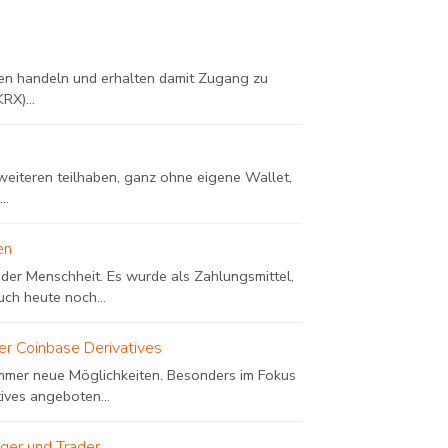
n handeln und erhalten damit Zugang zu
RX)...
eiteren teilhaben, ganz ohne eigene Wallet,
..
en
 der Menschheit. Es wurde als Zahlungsmittel,
h heute noch...
er Coinbase Derivatives
 immer neue Möglichkeiten. Besonders im Fokus
ives angeboten...
ger und Trader