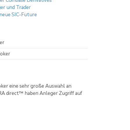
r Coinbase Derivatives
ger und Trader
 neue SIC-Future
er
roker
oker eine sehr große Auswahl an
A direct™ haben Anleger Zugriff auf