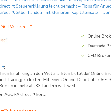
rect™ ermöglicht Handel regulierter Krypto-Futures übe
rect™: Steuererklärung leicht gemacht – Tipps für Anle
rect™: Silber handeln mit kleinerem Kapitaleinsatz – Der
 AGORA direct™
Online Brok
Daytrade B
CFD Broker
t™
:
ahren Erfahrung an den Weltmärkten bietet der Online Br
und Tradingprodukten. Mit einem Online-Depot über AGOR
Börsen in mehr als 33 Ländern weltweit.
on AGORA direct™ kön...