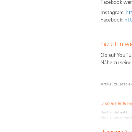
Facebook weit
Instagram:
ht
Facebook:
htt
Fazit: Ein 
Ob auf YouTub
Nähe zu seine
Artikel zuletzt 
Disclaimer & Ri
Der Handel mit CFD
Kleinanleger verl
übersteigen können
funktioniert. Sie s
Themen im Arti