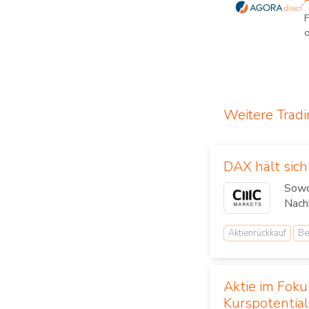
F
o
Weitere Trad
DAX hält sic
Sowo
Nachh
Aktienrückkauf
Be
Aktie im Fok
Kurspotential