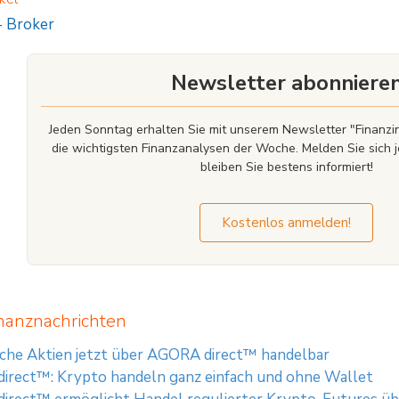
denen Risiken verstanden haben. Der Inhalt dieser Webseite darf NICHT als A
-
Broker
n sich auf der Webseite des Anbieters (CFD-Broker) über die aktuellen Risikohi
 Finanzdienstleistungsaufsicht) oder ähnliche offizielle europäische Aufsichts
er) zu informieren.
Newsletter abonniere
dient ausschließlich der Information und stellt keine Anlageberatung oder Kau
nung (EU) 2019/2088 dar. Wertentwicklungen in der Vergangenheit sind kein verläs
Jeden Sonntag erhalten Sie mit unserem Newsletter "Finan
die wichtigsten Finanzanalysen der Woche. Melden Sie sich j
bleiben Sie bestens informiert!
Kostenlos anmelden!
nanznachrichten
che Aktien jetzt über AGORA direct™ handelbar
irect™: Krypto handeln ganz einfach und ohne Wallet