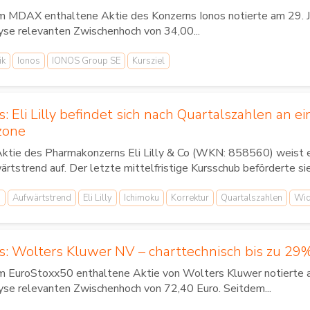
m MDAX enthaltene Aktie des Konzerns Ionos notierte am 29. Jul
yse relevanten Zwischenhoch von 34,00...
ik
Ionos
IONOS Group SE
Kursziel
s: Eli Lilly befindet sich nach Quartalszahlen an 
zone
Aktie des Pharmakonzerns Eli Lilly & Co (WKN: 858560) weist ei
rtstrend auf. Der letzte mittelfristige Kursschub beförderte sie 
h
Aufwärtstrend
Eli Lilly
Ichimoku
Korrektur
Quartalszahlen
Wid
s: Wolters Kluwer NV – charttechnisch bis zu 29
im EuroStoxx50 enthaltene Aktie von Wolters Kluwer notierte am
yse relevanten Zwischenhoch von 72,40 Euro. Seitdem...