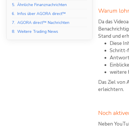
5.
Ähnliche Finanznachrichten
Warum lohn
6.
Infos über AGORA direct™
Da das Videoa
7.
AGORA direct™ Nachrichten
Benachrichtig
8.
Weitere Trading News
Stand und erh
Diese In
Schritt-
Antwort
Einblick
weitere 
Das Ziel von 
erleichtern.
Noch aktive
Neben YouTub