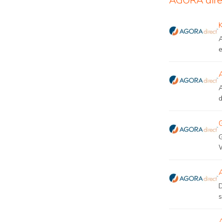
AGORA dire
s