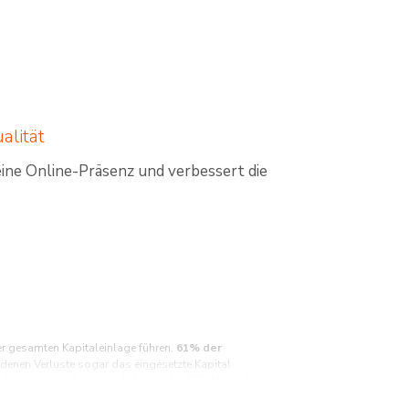
alität
ne Online-Präsenz und verbessert die
er gesamten Kapitaleinlage führen.
61% der
 denen Verluste sogar das eingesetzte Kapital
 sich darum vorab ausführlich, wie der CFD-Handel
n könnten. Stellen Sie sicher, dass Sie alle mit dem