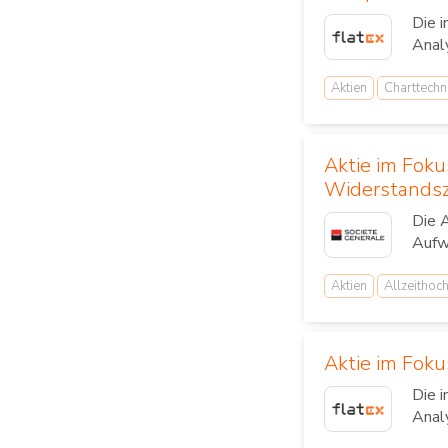
Die i
Anal
Aktien
Charttechn
Aktie im Foku
Widerstands
Die 
Aufwä
Aktien
Allzeithoc
Aktie im Foku
Die 
Anal