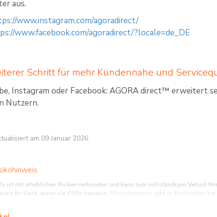
er aus.
tps://www.instagram.com/agoradirect/
ps://www.facebook.com/agoradirect/?locale=de_DE
weiterer Schritt für mehr Kundennähe und Servicequ
e, Instagram oder Facebook: AGORA direct™ erweitert sei
n Nutzern.
aktualisiert am 09 Januar 2026
sikohinweis
s ist mit erheblichen Risiken verbunden und kann zum vollständigen Verlust Ihr
ieren Ihr Geld, wenn sie CFDs handeln.
Möglicherweise gibt es Kontoarten, bei
. Der gehebelte Handel mit CFDs ist ggf. für Sie nicht geeignet! Informieren Sie
ollten keine Gelder einsetzen, deren Verlust Sie im schlimmsten Fall nicht verkrafte
kel