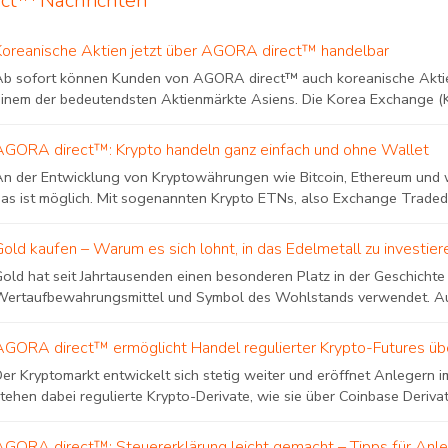
ct™ Nachrichten
Koreanische Aktien jetzt über AGORA direct™ handelbar
Ab sofort können Kunden von AGORA direct™ auch koreanische Aktie
einem der bedeutendsten Aktienmärkte Asiens. Die Korea Exchange (K
AGORA direct™: Krypto handeln ganz einfach und ohne Wallet
An der Entwicklung von Kryptowährungen wie Bitcoin, Ethereum und w
das ist möglich. Mit sogenannten Krypto ETNs, also Exchange Traded.
Gold kaufen – Warum es sich lohnt, in das Edelmetall zu investier
Gold hat seit Jahrtausenden einen besonderen Platz in der Geschichte
Wertaufbewahrungsmittel und Symbol des Wohlstands verwendet. Auc
AGORA direct™ ermöglicht Handel regulierter Krypto-Futures üb
Der Kryptomarkt entwickelt sich stetig weiter und eröffnet Anlegern
tehen dabei regulierte Krypto-Derivate, wie sie über Coinbase Derivat
AGORA direct™: Steuererklärung leicht gemacht – Tipps für Anle