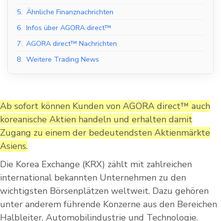
5.
Ähnliche Finanznachrichten
6.
Infos über AGORA direct™
7.
AGORA direct™ Nachrichten
8.
Weitere Trading News
Ab sofort können Kunden von AGORA direct™ auch
koreanische Aktien handeln und erhalten damit
Zugang zu einem der bedeutendsten Aktienmärkte
Asiens.
Die Korea Exchange (KRX) zählt mit zahlreichen
international bekannten Unternehmen zu den
wichtigsten Börsenplätzen weltweit. Dazu gehören
unter anderem führende Konzerne aus den Bereichen
Halbleiter, Automobilindustrie und Technologie.