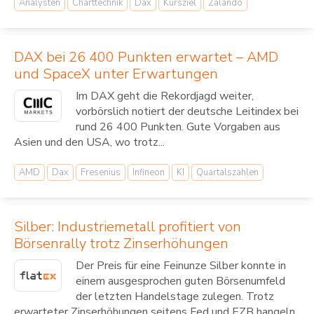
Analysten
Charttechnik
Dax
Kursziel
Zalando
DAX bei 26 400 Punkten erwartet – AMD
und SpaceX unter Erwartungen
Im DAX geht die Rekordjagd weiter,
vorbörslich notiert der deutsche Leitindex bei
rund 26 400 Punkten. Gute Vorgaben aus
Asien und den USA, wo trotz...
AMD
Dax
Fresenius
Infineon
KI
Quartalszahlen
Silber: Industriemetall profitiert von
Börsenrally trotz Zinserhöhungen
Der Preis für eine Feinunze Silber konnte in
einem ausgesprochen guten Börsenumfeld
der letzten Handelstage zulegen. Trotz
erwarteter Zinserhöhungen seitens Fed und EZB hangeln