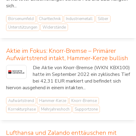
sich...
Börsenumfeld
Charttechnik
Industriemetall
Silber
Unterstützungen
Widerstände
Aktie im Fokus: Knorr-Bremse – Primärer
Aufwärtstrend intakt, Hammer-Kerze bullish
Die Aktie von Knorr-Bremse (WKN: KBX100)
hatte im September 2022 ein zyklisches Tief
bei 42,31 EUR markiert und befindet sich
hiervon ausgehend in einem intakten...
Aufwärtstrend
Hammer-Kerze
Knorr-Bremse
Korrekturphase
Mehrjahreshoch
Supportzone
Lufthansa und Zalando enttäuschen mit