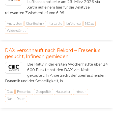
Lufthansa notierte am 23. März 2026 via
Xetra auf einem hier für die Analyse
relevanten Zwischentief von 6,99...
Analysten
Charttechnik
Kursziele
Lufthansa
MDax
Widerstände
DAX verschnauft nach Rekord – Fresenius
gesucht, Infineon gemieden
Die Rally in der ersten Wochenhälfte über 24
600 Punkte hat den DAX viel Kraft
gekostet. In Anbetracht der überraschenden
Dynamik und der Schnelligkeit, in...
Dax
Fresenius
Geopolitik
Halbleiter
Infineon
Naher Osten