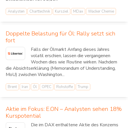
Analysten
Charttechnik
Kursziel
MDax
Wacker Chemie
Doppelte Belastung für Öl: Rally setzt sich
fort
Falls der Ölmarkt Anfang dieses Jahres
volatil erschien, lassen die vergangenen
Wochen dies wie Routine wirken. Nachdem
die Absichtserklärung (Memorandum of Understanding,
MoU) zwischen Washington...
Brent
Iran
Öl
OPEC
Rohstoffe
Trump
Aktie im Fokus: E.ON – Analysten sehen 18%
Kurspotential
Die im DAX enthaltene Aktie des Konzerns