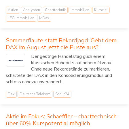
Aktien
Analysten
Charttechnik
Immobilien
Kursziel
LEG Immobilien
MDax
Sommerflaute statt Rekordjagd: Geht dem
DAX im August jetzt die Puste aus?
Der gestrige Handelstag glich einem
klassischen Ruhepuls auf hohem Niveau.
Ohne neue Rekordstände zu markieren,
schaltete der DAX in den Konsolidierungsmodus und
schloss nahezu unverändert...
Dax
Deutsche Telekom
Scout24
Aktie im Fokus: Schaeffler – charttechnisch
über 60% Kurspotential möglich