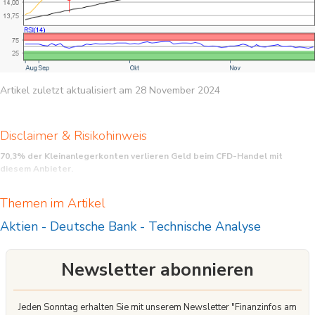
Artikel zuletzt aktualisiert am 28 November 2024
Disclaimer & Risikohinweis
70,3% der Kleinanlegerkonten verlieren Geld beim CFD-Handel mit
diesem Anbieter.
CFD sind komplexe Instrumente und beinhalten wegen der Hebelwirkung ein
Themen im Artikel
hohes Risiko, schnell Geld zu verlieren. Sie sollten überlegen, ob Sie verstehen,
wie CFD funktionieren, und ob Sie es sich leisten können, das hohe Risiko
Aktien
-
Deutsche Bank
-
Technische Analyse
einzugehen, Ihr Geld zu verlieren.
Newsletter abonnieren
Jeden Sonntag erhalten Sie mit unserem Newsletter "Finanzinfos am