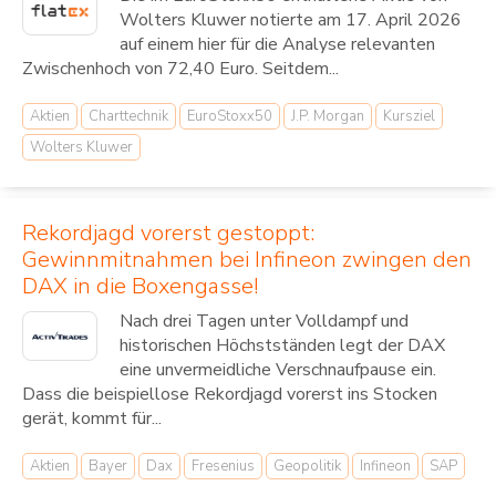
Wolters Kluwer notierte am 17. April 2026
auf einem hier für die Analyse relevanten
Zwischenhoch von 72,40 Euro. Seitdem...
Aktien
Charttechnik
EuroStoxx50
J.P. Morgan
Kursziel
Wolters Kluwer
Rekordjagd vorerst gestoppt:
Gewinnmitnahmen bei Infineon zwingen den
DAX in die Boxengasse!
Nach drei Tagen unter Volldampf und
historischen Höchstständen legt der DAX
eine unvermeidliche Verschnaufpause ein.
Dass die beispiellose Rekordjagd vorerst ins Stocken
gerät, kommt für...
Aktien
Bayer
Dax
Fresenius
Geopolitik
Infineon
SAP