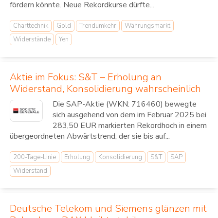
fördern könnte. Neue Rekordkurse dürfte...
Charttechnik
Gold
Trendumkehr
Währungsmarkt
Widerstände
Yen
Aktie im Fokus: S&T – Erholung an
Widerstand, Konsolidierung wahrscheinlich
Die SAP-Aktie (WKN: 716460) bewegte
sich ausgehend von dem im Februar 2025 bei
283,50 EUR markierten Rekordhoch in einem
übergeordneten Abwärtstrend, der sie bis auf...
200-Tage-Linie
Erholung
Konsolidierung
S&T
SAP
Widerstand
Deutsche Telekom und Siemens glänzen mit