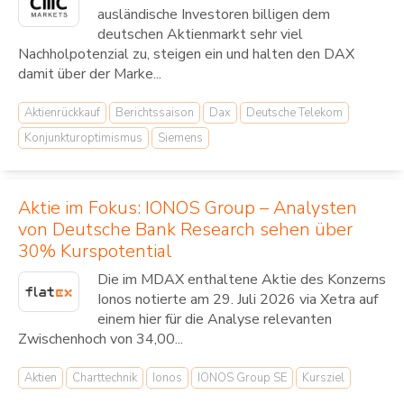
ausländische Investoren billigen dem
deutschen Aktienmarkt sehr viel
Nachholpotenzial zu, steigen ein und halten den DAX
damit über der Marke...
Aktienrückkauf
Berichtssaison
Dax
Deutsche Telekom
Konjunkturoptimismus
Siemens
Aktie im Fokus: IONOS Group – Analysten
von Deutsche Bank Research sehen über
30% Kurspotential
Die im MDAX enthaltene Aktie des Konzerns
Ionos notierte am 29. Juli 2026 via Xetra auf
einem hier für die Analyse relevanten
Zwischenhoch von 34,00...
Aktien
Charttechnik
Ionos
IONOS Group SE
Kursziel