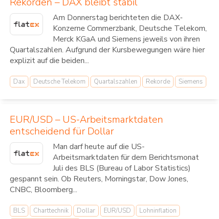
Rekorden – DAX bleibt stabil
Am Donnerstag berichteten die DAX-
Konzerne Commerzbank, Deutsche Telekom,
Merck KGaA und Siemens jeweils von ihren
Quartalszahlen. Aufgrund der Kursbewegungen wäre hier
explizit auf die beiden...
Dax
Deutsche Telekom
Quartalszahlen
Rekorde
Siemens
EUR/USD – US-Arbeitsmarktdaten
entscheidend für Dollar
Man darf heute auf die US-
Arbeitsmarktdaten für dem Berichtsmonat
Juli des BLS (Bureau of Labor Statistics)
gespannt sein. Ob Reuters, Morningstar, Dow Jones,
CNBC, Bloomberg...
BLS
Charttechnik
Dollar
EUR/USD
Lohninflation