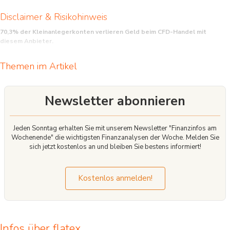
Disclaimer & Risikohinweis
70,3% der Kleinanlegerkonten verlieren Geld beim CFD-Handel mit
diesem Anbieter.
CFD sind komplexe Instrumente und beinhalten wegen der Hebelwirkung ein
Themen im Artikel
hohes Risiko, schnell Geld zu verlieren. Sie sollten überlegen, ob Sie verstehen,
wie CFD funktionieren, und ob Sie es sich leisten können, das hohe Risiko
einzugehen, Ihr Geld zu verlieren.
Newsletter abonnieren
Jeden Sonntag erhalten Sie mit unserem Newsletter "Finanzinfos am
Wochenende" die wichtigsten Finanzanalysen der Woche. Melden Sie
sich jetzt kostenlos an und bleiben Sie bestens informiert!
Kostenlos anmelden!
Infos über flatex