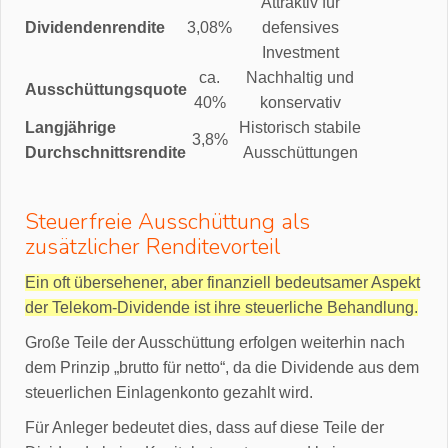
Attraktiv für
Dividendenrendite
3,08%
defensives
Investment
ca.
Nachhaltig und
Ausschüttungsquote
40%
konservativ
Langjährige
Historisch stabile
3,8%
Durchschnittsrendite
Ausschüttungen
Steuerfreie Ausschüttung als
zusätzlicher Renditevorteil
Ein oft übersehener, aber finanziell bedeutsamer Aspekt
der Telekom-Dividende ist ihre steuerliche Behandlung.
Große Teile der Ausschüttung erfolgen weiterhin nach
dem Prinzip „brutto für netto“, da die Dividende aus dem
steuerlichen Einlagenkonto gezahlt wird.
Für Anleger bedeutet dies, dass auf diese Teile der