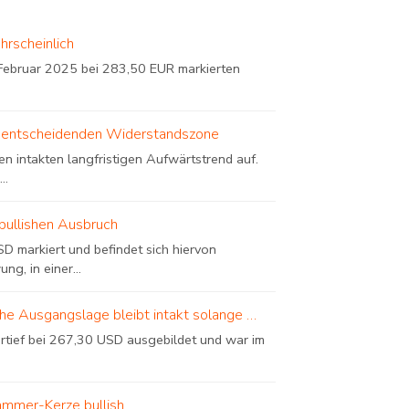
hrscheinlich
ebruar 2025 bei 283,50 EUR markierten
iner entscheidenden Widerstandszone
n intakten langfristigen Aufwärtstrend auf.
..
bullishen Ausbruch
D markiert und befindet sich hiervon
, in einer...
sche Ausgangslage bleibt intakt solange …
urtief bei 267,30 USD ausgebildet und war im
ammer-Kerze bullish