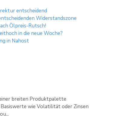
rrektur entscheidend
er entscheidenden Widerstandszone
ach Ölpreis-Rutsch!
zeithoch in die neue Woche?
ng in Nahost
einer breiten Produktpalette
Basiswerte wie Volatilität oder Zinsen
u...