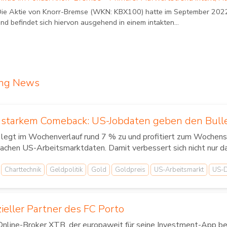
Die Aktie von Knorr-Bremse (WKN: KBX100) hatte im September 2022 e
nd befindet sich hiervon ausgehend in einem intakten...
ing News
t starkem Comeback: US-Jobdaten geben den Bul
 legt im Wochenverlauf rund 7 % zu und profitiert zum Wochens
achen US-Arbeitsmarktdaten. Damit verbessert sich nicht nur d
Charttechnik
Geldpolitik
Gold
Goldpreis
US-Arbeitsmarkt
US-D
zieller Partner des FC Porto
Online-Broker XTB, der europaweit für seine Investment-App bek