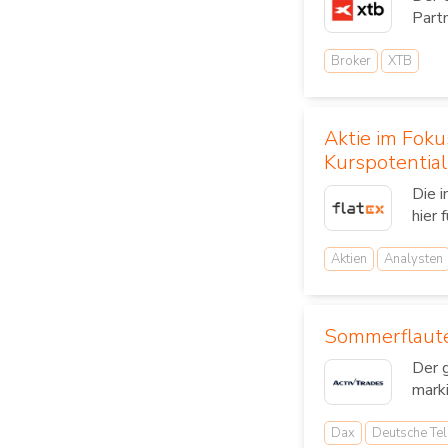
Part
Broker
XTB
Aktie im Fok
Kurspotential
Die 
hier 
Aktien
Analysten
Sommerflaute
Der 
mark
Dax
Deutsche Te