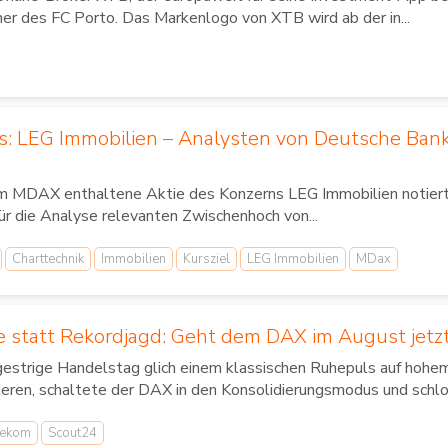
ner des FC Porto. Das Markenlogo von XTB wird ab der in...
us: LEG Immobilien – Analysten von Deutsche Ban
im MDAX enthaltene Aktie des Konzerns LEG Immobilien notierte
für die Analyse relevanten Zwischenhoch von...
Charttechnik
Immobilien
Kursziel
LEG Immobilien
MDax
 statt Rekordjagd: Geht dem DAX im August jetzt
gestrige Handelstag glich einem klassischen Ruhepuls auf hoh
ieren, schaltete der DAX in den Konsolidierungsmodus und schlo
lekom
Scout24