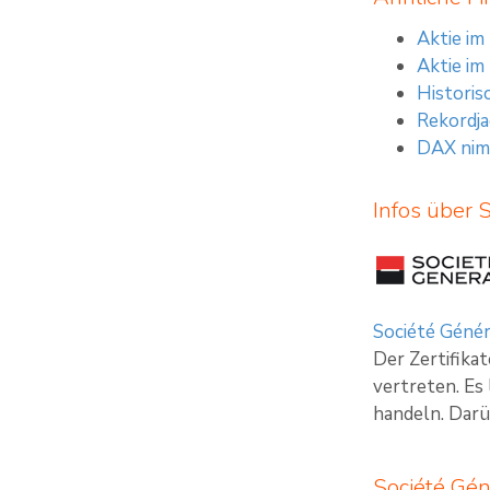
Aktie im
Aktie im
Historis
Rekordja
DAX nimm
Infos über 
Société Génér
Der Zertifika
vertreten. Es
handeln. Darü
Société Gén