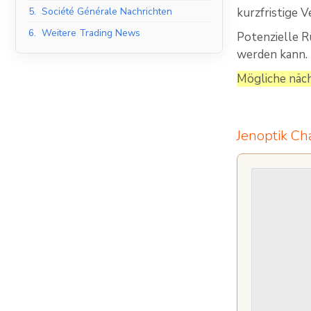
5.
Société Générale Nachrichten
kurzfristige 
6.
Weitere Trading News
Potenzielle R
werden kann.
Mögliche näch
Jenoptik Ch