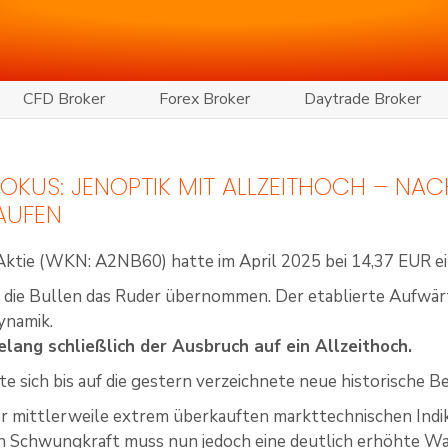
CFD Broker
Forex Broker
Daytrade Broker
 FOKUS: JENOPTIK MIT ALLZEITHOCH – N
AUFEN
Aktie (WKN: A2NB60) hatte im April 2025 bei 14,37 EUR ein
n die Bullen das Ruder übernommen. Der etablierte Aufwä
ynamik.
elang schließlich der Ausbruch auf ein Allzeithoch.
te sich bis auf die gestern verzeichnete neue historische 
r mittlerweile extrem überkauften markttechnischen Ind
 Schwungkraft muss nun jedoch eine deutlich erhöhte Wah