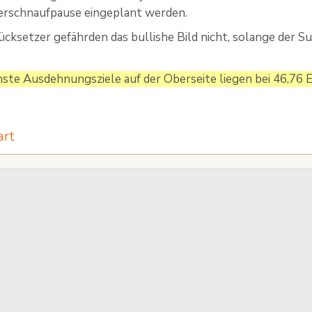
Verschnaufpause eingeplant werden.
ücksetzer gefährden das bullishe Bild nicht, solange der S
ste Ausdehnungsziele auf der Oberseite liegen bei 46,76 
art