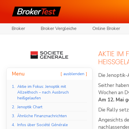
Broker
Broker Vergleiche
Online Broker
AKTIE IM
HEISSGEL
Menu
ausblenden
Die Jenoptik-
Seither habe
1.
Aktie im Fokus: Jenoptik mit
Wochen an D
Allzeithoch – nach Ausbruch
heißgelaufen
Am 12. Mai g
2.
Jenoptik Chart
Die Rally setz
3.
Ähnliche Finanznachrichten
Angesichts de
4.
Infos über Société Générale
nachlassenden