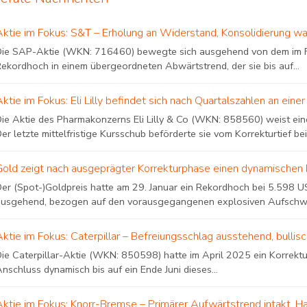
Aktie im Fokus: S&T – Erholung an Widerstand, Konsolidierung wa
Die SAP-Aktie (WKN: 716460) bewegte sich ausgehend von dem im F
Rekordhoch in einem übergeordneten Abwärtstrend, der sie bis auf...
Aktie im Fokus: Eli Lilly befindet sich nach Quartalszahlen an e
Die Aktie des Pharmakonzerns Eli Lilly & Co (WKN: 858560) weist eine
er letzte mittelfristige Kursschub beförderte sie vom Korrekturtief bei.
Gold zeigt nach ausgeprägter Korrekturphase einen dynamischen 
Der (Spot-)Goldpreis hatte am 29. Januar ein Rekordhoch bei 5.598 US
ausgehend, bezogen auf den vorausgegangenen explosiven Aufschwung
Aktie im Fokus: Caterpillar – Befreiungsschlag ausstehend, bulli
Die Caterpillar-Aktie (WKN: 850598) hatte im April 2025 ein Korrekt
nschluss dynamisch bis auf ein Ende Juni dieses...
Aktie im Fokus: Knorr-Bremse – Primärer Aufwärtstrend intakt, H