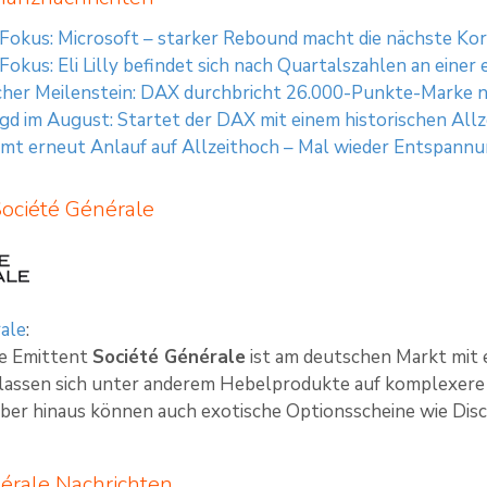
 Fokus: Microsoft – starker Rebound macht die nächste Ko
 Fokus: Eli Lilly befindet sich nach Quartalszahlen an ein
cher Meilenstein: DAX durchbricht 26.000-Punkte-Marke n
gd im August: Startet der DAX mit einem historischen All
t erneut Anlauf auf Allzeithoch – Mal wieder Entspannu
Société Générale
ale
:
te Emittent
Société Générale
ist am deutschen Markt mit 
 lassen sich unter anderem Hebelprodukte auf komplexere 
ber hinaus können auch exotische Optionsscheine wie Disco
érale Nachrichten