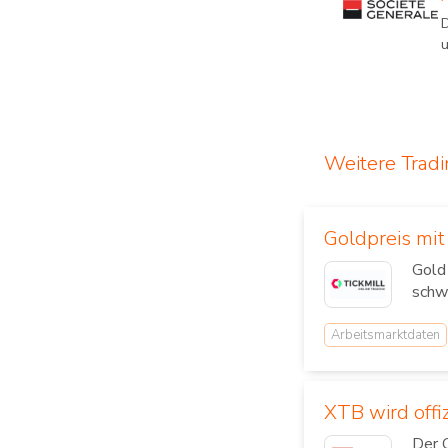
u
Weitere Trad
Goldpreis mi
Gold
schw
Arbeitsmarktdaten
XTB wird offi
Der 