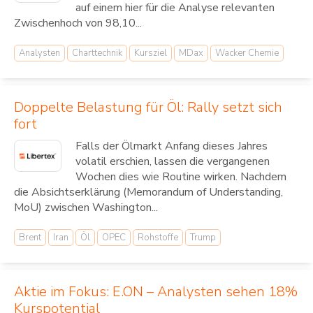
auf einem hier für die Analyse relevanten
Zwischenhoch von 98,10...
Analysten
Charttechnik
Kursziel
MDax
Wacker Chemie
Doppelte Belastung für Öl: Rally setzt sich
fort
Falls der Ölmarkt Anfang dieses Jahres
volatil erschien, lassen die vergangenen
Wochen dies wie Routine wirken. Nachdem
die Absichtserklärung (Memorandum of Understanding,
MoU) zwischen Washington...
Brent
Iran
Öl
OPEC
Rohstoffe
Trump
Aktie im Fokus: E.ON – Analysten sehen 18%
Kurspotential