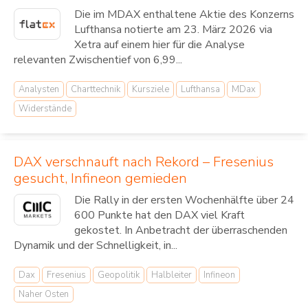
Die im MDAX enthaltene Aktie des Konzerns
Lufthansa notierte am 23. März 2026 via
Xetra auf einem hier für die Analyse
relevanten Zwischentief von 6,99...
Analysten
Charttechnik
Kursziele
Lufthansa
MDax
Widerstände
DAX verschnauft nach Rekord – Fresenius
gesucht, Infineon gemieden
Die Rally in der ersten Wochenhälfte über 24
600 Punkte hat den DAX viel Kraft
gekostet. In Anbetracht der überraschenden
Dynamik und der Schnelligkeit, in...
Dax
Fresenius
Geopolitik
Halbleiter
Infineon
Naher Osten