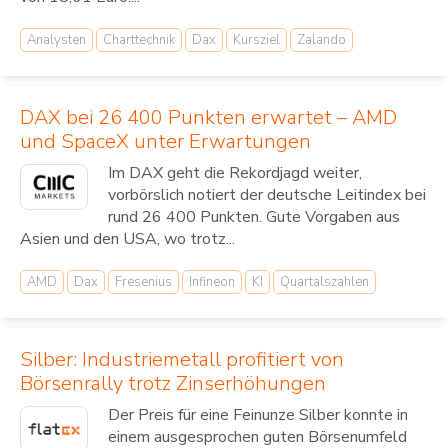
Analysten
Charttechnik
Dax
Kursziel
Zalando
DAX bei 26 400 Punkten erwartet – AMD
und SpaceX unter Erwartungen
Im DAX geht die Rekordjagd weiter,
vorbörslich notiert der deutsche Leitindex bei
rund 26 400 Punkten. Gute Vorgaben aus
Asien und den USA, wo trotz...
AMD
Dax
Fresenius
Infineon
KI
Quartalszahlen
Silber: Industriemetall profitiert von
Börsenrally trotz Zinserhöhungen
Der Preis für eine Feinunze Silber konnte in
einem ausgesprochen guten Börsenumfeld