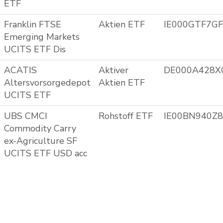
ETF
Franklin FTSE
Aktien ETF
IE000GTF7G
Emerging Markets
UCITS ETF Dis
ACATIS
Aktiver
DE000A428X
Altersvorsorgedepot
Aktien ETF
UCITS ETF
UBS CMCI
Rohstoff ETF
IE00BN940Z
Commodity Carry
ex-Agriculture SF
UCITS ETF USD acc