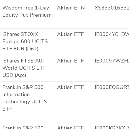
WisdomTree 1-Day
Aktien ETN
XS33301653
Equity Put Premium
iShares STOXX
Aktien ETF
IE0004YCLD
Europe 600 UCITS
ETF EUR (Dist)
iShares FTSE All-
Aktien ETF
IE00097WZH
World UCITS ETF
USD (Acc)
Franklin S&P 500
Aktien ETF
IE000EQGUR
Information
Technology UCITS
ETF
Franklin S&P 500
Aktien ETF
IE000KG7KXI