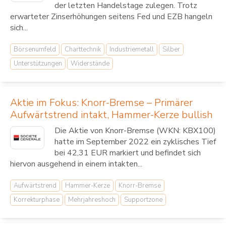
der letzten Handelstage zulegen. Trotz
erwarteter Zinserhöhungen seitens Fed und EZB hangeln
sich...
Börsenumfeld
Charttechnik
Industriemetall
Silber
Unterstützungen
Widerstände
Aktie im Fokus: Knorr-Bremse – Primärer
Aufwärtstrend intakt, Hammer-Kerze bullish
Die Aktie von Knorr-Bremse (WKN: KBX100)
hatte im September 2022 ein zyklisches Tief
bei 42,31 EUR markiert und befindet sich
hiervon ausgehend in einem intakten...
Aufwärtstrend
Hammer-Kerze
Knorr-Bremse
Korrekturphase
Mehrjahreshoch
Supportzone