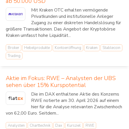
ab 50.000 USD
Mit Kraken OTC erhalten vermögende
Privatkunden und institutionelle Anleger
Zugang zu einer diskreten Handelslösung für
größere Transaktionen. Das Angebot der Kryptobörse
Kraken umfasst hohe Liquidität...
Broker
Hebelprodukte
Kontoeröffnung
Kraken
Stablecoin
Trading
Aktie im Fokus: RWE – Analysten der UBS
sehen über 15% Kurspotential
Die im DAX enthaltene Aktie des Konzerns
RWE notierte am 30. April 2026 auf einem
hier für die Analyse relevanten Zwischenhoch
von 62,00 Euro. Seitdem...
Analysten
Charttechnik
Dax
Kursziel
RWE