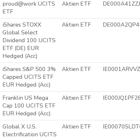
proud@work UCITS
Aktien ETF
DE000A41ZZ
ETF
iShares STOXX
Aktien ETF
DE000A2QP4
Global Select
Dividend 100 UCITS
ETF (DE) EUR
Hedged (Acc)
iShares S&P 500 3%
Aktien ETF
IE0001ARVV
Capped UCITS ETF
EUR Hedged (Acc)
Franklin US Mega
Aktien ETF
IE000JQ1PF2
Cap 100 UCITS ETF
EUR Hedged (Acc)
Global X U.S.
Aktien ETF
IE00070SLDT
Electrification UCITS