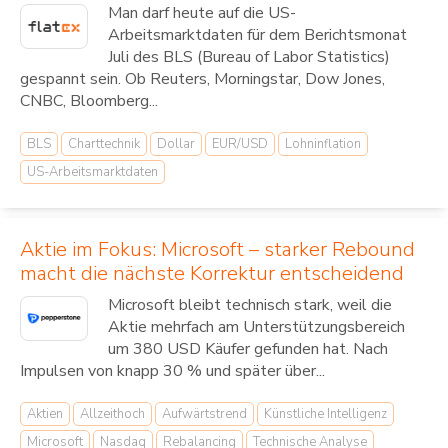
Man darf heute auf die US-
Arbeitsmarktdaten für dem Berichtsmonat
Juli des BLS (Bureau of Labor Statistics)
gespannt sein. Ob Reuters, Morningstar, Dow Jones,
CNBC, Bloomberg...
BLS
Charttechnik
Dollar
EUR/USD
Lohninflation
US-Arbeitsmarktdaten
Aktie im Fokus: Microsoft – starker Rebound
macht die nächste Korrektur entscheidend
Microsoft bleibt technisch stark, weil die
Aktie mehrfach am Unterstützungsbereich
um 380 USD Käufer gefunden hat. Nach
Impulsen von knapp 30 % und später über...
Aktien
Allzeithoch
Aufwärtstrend
Künstliche Intelligenz
Microsoft
Nasdaq
Rebalancing
Technische Analyse