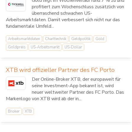
Gold legt im Wochenverlauf rund 7 % zu und
profitiert zum Wochenschluss zusätzlich von
überraschend schwachen US-
Arbeitsmarktdaten. Damit verbessert sich nicht nur das
fundamentale Umfeld...
Arbeitsmarktdaten
Charttechnik
Geldpolitik
Gold
Goldpreis
US-Arbeitsmarkt
US-Dollar
XTB wird offizieller Partner des FC Porto
Der Online-Broker XTB, der europaweit für
seine Investment-App bekannt ist, wird
neuer weltweiter Partner des FC Porto. Das
Markenlogo von XTB wird ab der in...
Broker
XTB