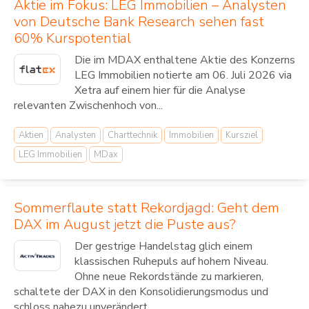
Aktie im Fokus: LEG Immobilien – Analysten
von Deutsche Bank Research sehen fast
60% Kurspotential
Die im MDAX enthaltene Aktie des Konzerns
LEG Immobilien notierte am 06. Juli 2026 via
Xetra auf einem hier für die Analyse
relevanten Zwischenhoch von...
Aktien
Analysten
Charttechnik
Immobilien
Kursziel
LEG Immobilien
MDax
Sommerflaute statt Rekordjagd: Geht dem
DAX im August jetzt die Puste aus?
Der gestrige Handelstag glich einem
klassischen Ruhepuls auf hohem Niveau.
Ohne neue Rekordstände zu markieren,
schaltete der DAX in den Konsolidierungsmodus und
schloss nahezu unverändert...