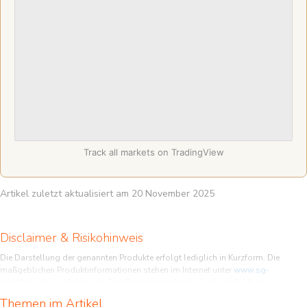
Track all markets on TradingView
Artikel zuletzt aktualisiert am 20 November 2025
Disclaimer & Risikohinweis
Die Darstellung der genannten Produkte erfolgt lediglich in Kurzform. Die
maßgeblichen Produktinformationen stehen im Internet unter
www.sg-
zertifikate.de
zur Verfügung. Den Basisprospekt sowie die endgültigen
Bedingungen und die Basisinformationsblätter erhalten Sie bei Klick auf die
Themen im Artikel
WKN.