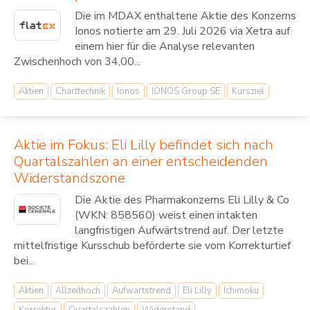
Die im MDAX enthaltene Aktie des Konzerns
Ionos notierte am 29. Juli 2026 via Xetra auf
einem hier für die Analyse relevanten
Zwischenhoch von 34,00...
Aktien
Charttechnik
Ionos
IONOS Group SE
Kursziel
Aktie im Fokus: Eli Lilly befindet sich nach
Quartalszahlen an einer entscheidenden
Widerstandszone
Die Aktie des Pharmakonzerns Eli Lilly & Co
(WKN: 858560) weist einen intakten
langfristigen Aufwärtstrend auf. Der letzte
mittelfristige Kursschub beförderte sie vom Korrekturtief
bei...
Aktien
Allzeithoch
Aufwärtstrend
Eli Lilly
Ichimoku
Korrektur
Quartalszahlen
Widerstand