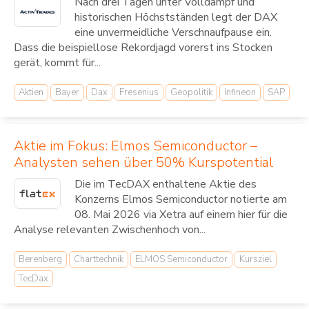
Nach drei Tagen unter Volldampf und
historischen Höchstständen legt der DAX
eine unvermeidliche Verschnaufpause ein.
Dass die beispiellose Rekordjagd vorerst ins Stocken
gerät, kommt für...
Aktien
Bayer
Dax
Fresenius
Geopolitik
Infineon
SAP
Aktie im Fokus: Elmos Semiconductor –
Analysten sehen über 50% Kurspotential
Die im TecDAX enthaltene Aktie des
Konzerns Elmos Semiconductor notierte am
08. Mai 2026 via Xetra auf einem hier für die
Analyse relevanten Zwischenhoch von...
Berenberg
Charttechnik
ELMOS Semiconductor
Kursziel
TecDax