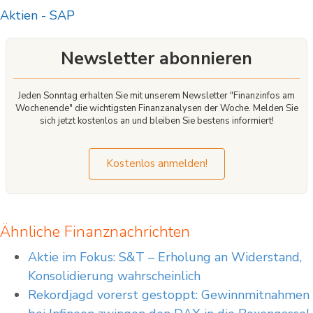
wie CFD funktionieren, und ob Sie es sich leisten können, das hohe Risiko
Aktien
-
SAP
einzugehen, Ihr Geld zu verlieren.
Newsletter abonnieren
Jeden Sonntag erhalten Sie mit unserem Newsletter "Finanzinfos am
Wochenende" die wichtigsten Finanzanalysen der Woche. Melden Sie
sich jetzt kostenlos an und bleiben Sie bestens informiert!
Kostenlos anmelden!
Ähnliche Finanznachrichten
Aktie im Fokus: S&T – Erholung an Widerstand,
Konsolidierung wahrscheinlich
Rekordjagd vorerst gestoppt: Gewinnmitnahmen