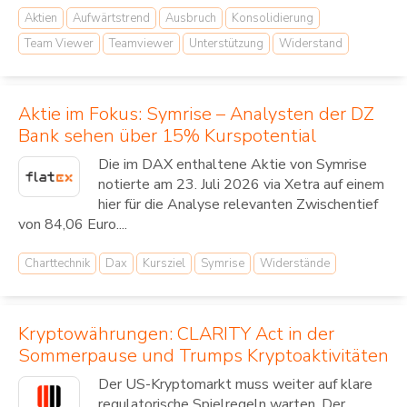
Aktien
Aufwärtstrend
Ausbruch
Konsolidierung
Team Viewer
Teamviewer
Unterstützung
Widerstand
Aktie im Fokus: Symrise – Analysten der DZ
Bank sehen über 15% Kurspotential
Die im DAX enthaltene Aktie von Symrise
notierte am 23. Juli 2026 via Xetra auf einem
hier für die Analyse relevanten Zwischentief
von 84,06 Euro....
Charttechnik
Dax
Kursziel
Symrise
Widerstände
Kryptowährungen: CLARITY Act in der
Sommerpause und Trumps Kryptoaktivitäten
Der US-Kryptomarkt muss weiter auf klare
regulatorische Spielregeln warten. Der