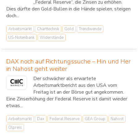
„Federal Reserve“, die Zinsen zu erhöhen.
Dies dürfte den Gold-Bullen in die Hände spielen, steigen
doch...
Arbeitsmarkt
Charttechnik
Gold
Trendwende
US-Notenbank
Widerstände
DAX noch auf Richtungssuche – Hin und Her
in Nahost geht weiter
Der schwächer als erwartete
Arbeitsmarktbericht aus den USA vom
Freitag ist an der Börse gut angekommen.
Eine Zinserhöhung der Federal Reserve ist damit wieder
etwas...
Arbeitsmarkt
Dax
Federal Reserve
GEA Group
Nahost
Ölpreis