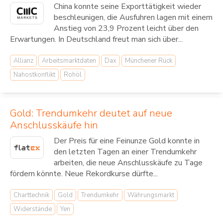
China konnte seine Exporttätigkeit wieder
beschleunigen, die Ausfuhren lagen mit einem
Anstieg von 23,9 Prozent leicht über den
Erwartungen. In Deutschland freut man sich über...
Allianz
Arbeitsmarktdaten
Dax
Münchener Rück
Nahostkonflikt
Rohöl
Gold: Trendumkehr deutet auf neue
Anschlusskäufe hin
Der Preis für eine Feinunze Gold konnte in
den letzten Tagen an einer Trendumkehr
arbeiten, die neue Anschlusskäufe zu Tage
fördern könnte. Neue Rekordkurse dürfte...
Charttechnik
Gold
Trendumkehr
Währungsmarkt
Widerstände
Yen