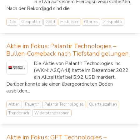
in etwa auf seinem Freitagsniveau schließen.
Nach der Rekordjagd sind die...
Dax
Geopolitik
Gold
Halbleiter
Ölpreis
Zinspolitik
Aktie im Fokus: Palantir Technologies –
Bullen-Comeback nach Tiefstand gelungen
Die Aktie von Palantir Technologies Inc.
(WKN: A2QA4J) hatte im Dezember 2022
ein Allzeittief bei 5,92 USD markiert.
Darüber konnte sie einen übergeordneten Boden
ausbilden...
Aktien
Palantir
Palantir Technologies
Quartalszahlen
Trendbruch
Widerstandszonen
Aktie im Fokus: GFT Technologies –