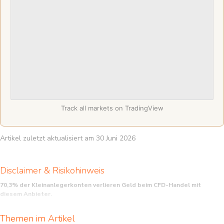
Track all markets on TradingView
Artikel zuletzt aktualisiert am 30 Juni 2026
Disclaimer & Risikohinweis
70,3% der Kleinanlegerkonten verlieren Geld beim CFD-Handel mit
diesem Anbieter.
CFD sind komplexe Instrumente und beinhalten wegen der Hebelwirkung ein
Themen im Artikel
hohes Risiko, schnell Geld zu verlieren. Sie sollten überlegen, ob Sie verstehen,