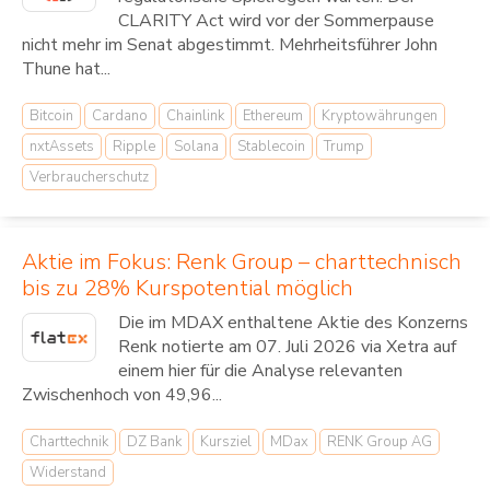
CLARITY Act wird vor der Sommerpause
nicht mehr im Senat abgestimmt. Mehrheitsführer John
Thune hat...
Bitcoin
Cardano
Chainlink
Ethereum
Kryptowährungen
nxtAssets
Ripple
Solana
Stablecoin
Trump
Verbraucherschutz
Aktie im Fokus: Renk Group – charttechnisch
bis zu 28% Kurspotential möglich
Die im MDAX enthaltene Aktie des Konzerns
Renk notierte am 07. Juli 2026 via Xetra auf
einem hier für die Analyse relevanten
Zwischenhoch von 49,96...
Charttechnik
DZ Bank
Kursziel
MDax
RENK Group AG
Widerstand