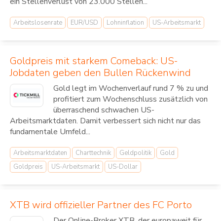
ein Stellenverlust von 23.000 Stellen...
Arbeitslosenrate
EUR/USD
Lohninflation
US-Arbeitsmarkt
Goldpreis mit starkem Comeback: US-
Jobdaten geben den Bullen Rückenwind
Gold legt im Wochenverlauf rund 7 % zu und
profitiert zum Wochenschluss zusätzlich von
überraschend schwachen US-
Arbeitsmarktdaten. Damit verbessert sich nicht nur das
fundamentale Umfeld...
Arbeitsmarktdaten
Charttechnik
Geldpolitik
Gold
Goldpreis
US-Arbeitsmarkt
US-Dollar
XTB wird offizieller Partner des FC Porto
Der Online-Broker XTB, der europaweit für