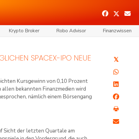
Krypto Broker
Robo Advisor
Finanzwissen
ÖGLICHEN SPACEX-IPO NEUE
𝕏
leichten Kursgewinn von 0,10 Prozent
n allen bekannten Finanzmedien wird
 gesprochen, nämlich einem Börsengang
f Sicht der letzten Quartale am
nspiele in den Vordergrund, die auch