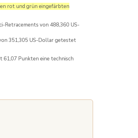
 den rot und grün eingefärbten
cci-Retracements von 488,360 US-
 von 351,305 US-Dollar getestet
it 61,07 Punkten eine technisch