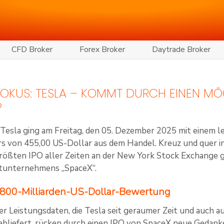
CFD Broker
Forex Broker
Daytrade Broker
 FOKUS: TESLA – KOMMT DURCH EINEN M
?
 Tesla ging am Freitag, den 05. Dezember 2025 mit einem 
s von 455,00 US-Dollar aus dem Handel. Kreuz und quer i
rößten IPO aller Zeiten an der New York Stock Exchange
tunternehmens „SpaceX“.
 800-Milliarden-US-Dollar-Bewertung
r Leistungsdaten, die Tesla seit geraumer Zeit und auch au
abliefert, rücken durch einen IPO von SpaceX neue Gedanke