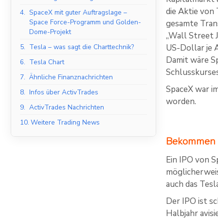
die Aktie von
4.
SpaceX mit guter Auftragslage –
Space Force-Programm und Golden-
gesamte Tran
Dome-Projekt
„Wall Street 
5.
Tesla – was sagt die Charttechnik?
US-Dollar je 
Damit wäre Sp
6.
Tesla Chart
Schlusskurses
7.
Ähnliche Finanznachrichten
SpaceX war im
8.
Infos über ActivTrades
worden.
9.
ActivTrades Nachrichten
10.
Weitere Trading News
Bekommen Te
Ein IPO von S
möglicherweis
auch das Tesl
Der IPO ist sc
Halbjahr avisi