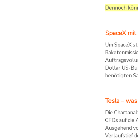
Dennoch könn
SpaceX mit
Um SpaceX ste
Raketenmissi
Auftragsvolum
Dollar US-Bun
benötigten Sa
Tesla – was
Die Chartanal
CFDs auf die 
Ausgehend vo
Verlaufstief 