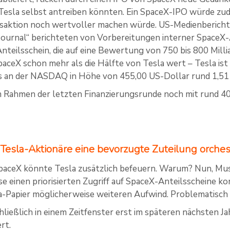
 Tesla selbst antreiben könnten. Ein SpaceX-IPO würde zud
saktion noch wertvoller machen würde. US-Medienbericht
Journal“ berichteten von Vorbereitungen interner SpaceX
Anteilsschein, die auf eine Bewertung von 750 bis 800 Milli
aceX schon mehr als die Hälfte von Tesla wert – Tesla ist
 an der NASDAQ in Höhe von 455,00 US-Dollar rund 1,51 
 Rahmen der letzten Finanzierungsrunde noch mit rund 4
sla-Aktionäre eine bevorzugte Zuteilung orches
paceX könnte Tesla zusätzlich befeuern. Warum? Nun, Mu
e einen priorisierten Zugriff auf SpaceX-Anteilsscheine k
a-Papier möglicherweise weiteren Aufwind. Problematisch i
hließlich in einem Zeitfenster erst im späteren nächsten Jah
ert.