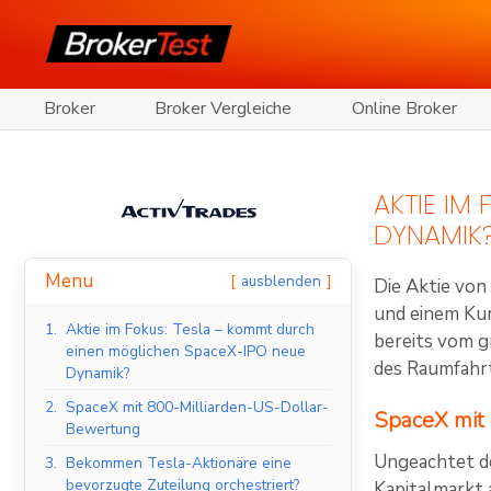
Broker
Broker Vergleiche
Online Broker
AKTIE IM
DYNAMIK
Menu
ausblenden
Die Aktie von
und einem Kur
1.
Aktie im Fokus: Tesla – kommt durch
bereits vom g
einen möglichen SpaceX-IPO neue
des Raumfahr
Dynamik?
2.
SpaceX mit 800-Milliarden-US-Dollar-
SpaceX mit
Bewertung
Ungeachtet de
3.
Bekommen Tesla-Aktionäre eine
bevorzugte Zuteilung orchestriert?
Kapitalmarkt 