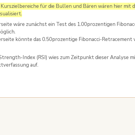
n Kurszielbereiche für die Bullen und Bären wären hier mit
ualisiert.
seite wäre zunächst ein Test des 1.00prozentigen Fibona
öglich.
rseite könnte das 0.50prozentige Fibonacci-Retracement
Strength-Index (RSI) wies zum Zeitpunkt dieser Analyse m
tverfassung auf.