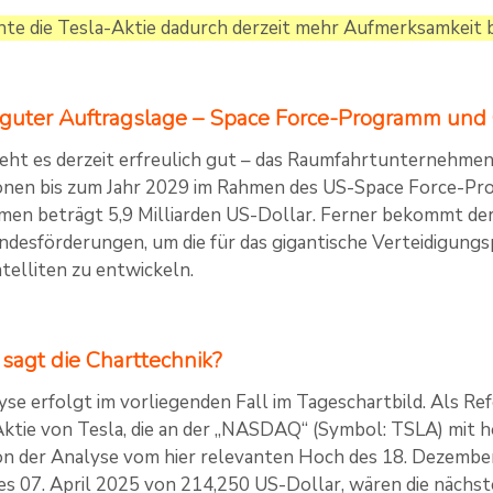
te die Tesla-Aktie dadurch derzeit mehr Aufmerksamkei
 guter Auftragslage – Space Force-Programm un
ht es derzeit erfreulich gut – das Raumfahrtunternehmen 
onen bis zum Jahr 2029 im Rahmen des US-Space Force-Pr
en beträgt 5,9 Milliarden US-Dollar. Ferner bekommt der
desförderungen, um die für das gigantische Verteidigun
telliten zu entwickeln.
 sagt die Charttechnik?
yse erfolgt im vorliegenden Fall im Tageschartbild. Als Ref
Aktie von Tesla, die an der „NASDAQ“ (Symbol: TSLA) mit
n der Analyse vom hier relevanten Hoch des 18. Dezembe
des 07. April 2025 von 214,250 US-Dollar, wären die nächst