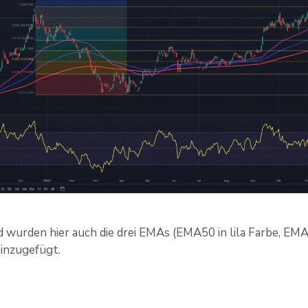
 wurden hier auch die drei EMAs (EMA50 in lila Farbe, EM
hinzugefügt.