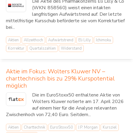
Die Aktie des Pharmakonzerns Eli Lilly & Co
(WKN: 858560) weist einen intakten
langfristigen Aufwärtstrend auf. Der letzte
mittelfristige Kursschub beförderte sie vom Korrekturtief
bei...
Aktien
Allzeithoch
Aufwärtstrend
Eli Lilly
Ichimoku
Korrektur
Quartalszahlen
Widerstand
Aktie im Fokus: Wolters Kluwer NV –
charttechnisch bis zu 29% Kurspotential
möglich
Die im EuroStoxx50 enthaltene Aktie von
Wolters Kluwer notierte am 17. April 2026
auf einem hier für die Analyse relevanten
Zwischenhoch von 72,40 Euro. Seitdem...
Aktien
Charttechnik
EuroStoxx50
J.P. Morgan
Kursziel