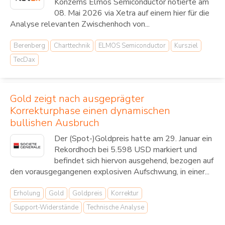
Konzerns Elmos Semiconductor notierte am
08. Mai 2026 via Xetra auf einem hier für die
Analyse relevanten Zwischenhoch von...
Berenberg
Charttechnik
ELMOS Semiconductor
Kursziel
TecDax
Gold zeigt nach ausgeprägter
Korrekturphase einen dynamischen
bullishen Ausbruch
Der (Spot-)Goldpreis hatte am 29. Januar ein
Rekordhoch bei 5.598 USD markiert und
befindet sich hiervon ausgehend, bezogen auf
den vorausgegangenen explosiven Aufschwung, in einer...
Erholung
Gold
Goldpreis
Korrektur
Support-Widerstände
Technische Analyse