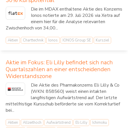
30% Kurspotential
Die im MDAX enthaltene Aktie des Konzerns
Ionos notierte am 29. Juli 2026 via Xetra auf
einem hier für die Analyse relevanten
Zwischenhoch von 34,00...
Aktien
Charttechnik
Ionos
IONOS Group SE
Kursziel
Aktie im Fokus: Eli Lilly befindet sich nach
Quartalszahlen an einer entscheidenden
Widerstandszone
Die Aktie des Pharmakonzerns Eli Lilly & Co
(WKN: 858560) weist einen intakten
langfristigen Aufwärtstrend auf. Der letzte
mittelfristige Kursschub beförderte sie vom Korrekturtief
bei...
Aktien
Allzeithoch
Aufwärtstrend
Eli Lilly
Ichimoku