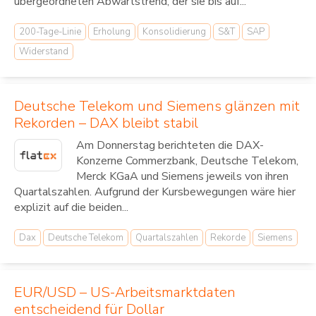
übergeordneten Abwärtstrend, der sie bis auf...
200-Tage-Linie
Erholung
Konsolidierung
S&T
SAP
Widerstand
Deutsche Telekom und Siemens glänzen mit
Rekorden – DAX bleibt stabil
Am Donnerstag berichteten die DAX-
Konzerne Commerzbank, Deutsche Telekom,
Merck KGaA und Siemens jeweils von ihren
Quartalszahlen. Aufgrund der Kursbewegungen wäre hier
explizit auf die beiden...
Dax
Deutsche Telekom
Quartalszahlen
Rekorde
Siemens
EUR/USD – US-Arbeitsmarktdaten
entscheidend für Dollar