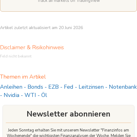
Track all markets on TradingView
Artikel zuletzt aktualisiert am 20 Juni 2026
Disclaimer & Risikohinweis
Feld nicht bekannt
Themen im Artikel
Anleihen
-
Bonds
-
EZB
-
Fed
-
Leitzinsen
-
Notenbank
-
Nvidia
-
WTI
-
Öl
Newsletter abonnieren
Jeden Sonntag erhalten Sie mit unserem Newsletter "Finanzinfos am
Wochenende" die wichtigsten Finanzanalysen der Woche. Melden Sie