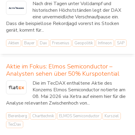
Nach drei Tagen unter Volldampf und
historischen Höchstständen legt der DAX
eine unvermeidliche Verschnaufpause ein.
Dass die beispiellose Rekordjagd vorerst ins Stocken
gerät, kommt für...
Aktien
Bayer
Dax
Fresenius
Geopolitik
Infineon
SAP
Aktie im Fokus: Elmos Semiconductor –
Analysten sehen über 50% Kurspotential
Die im TecDAX enthaltene Aktie des
Konzerns Elmos Semiconductor notierte am
08. Mai 2026 via Xetra auf einem hier für die
Analyse relevanten Zwischenhoch von...
Berenberg
Charttechnik
ELMOS Semiconductor
Kursziel
TecDax