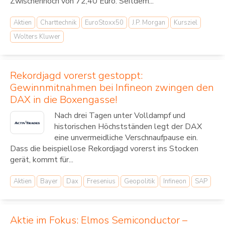
Zwischenhoch von 72,40 Euro. Seitdem...
Aktien
Charttechnik
EuroStoxx50
J.P. Morgan
Kursziel
Wolters Kluwer
Rekordjagd vorerst gestoppt:
Gewinnmitnahmen bei Infineon zwingen den
DAX in die Boxengasse!
Nach drei Tagen unter Volldampf und
historischen Höchstständen legt der DAX
eine unvermeidliche Verschnaufpause ein.
Dass die beispiellose Rekordjagd vorerst ins Stocken
gerät, kommt für...
Aktien
Bayer
Dax
Fresenius
Geopolitik
Infineon
SAP
Aktie im Fokus: Elmos Semiconductor –