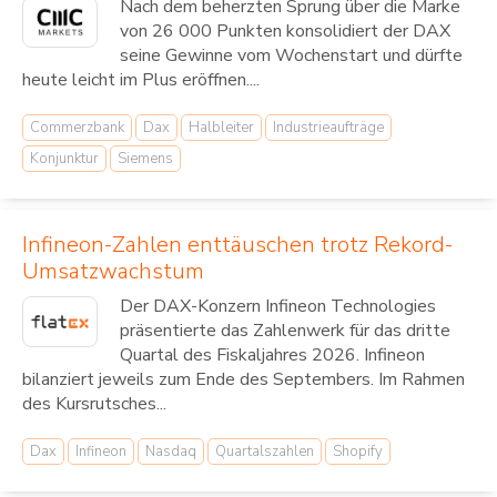
Nach dem beherzten Sprung über die Marke
von 26 000 Punkten konsolidiert der DAX
seine Gewinne vom Wochenstart und dürfte
heute leicht im Plus eröffnen....
Commerzbank
Dax
Halbleiter
Industrieaufträge
Konjunktur
Siemens
Infineon-Zahlen enttäuschen trotz Rekord-
Umsatzwachstum
Der DAX-Konzern Infineon Technologies
präsentierte das Zahlenwerk für das dritte
Quartal des Fiskaljahres 2026. Infineon
bilanziert jeweils zum Ende des Septembers. Im Rahmen
des Kursrutsches...
Dax
Infineon
Nasdaq
Quartalszahlen
Shopify