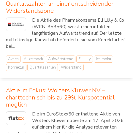
Quartalszahlen an einer entscheidenden
Widerstandszone
Die Aktie des Pharmakonzerns Eli Lilly & Co
(WKN: 858560) weist einen intakten
langfristigen Aufwärtstrend auf. Der letzte
mittelfristige Kursschub beförderte sie vom Korrekturtief
bei...
Aktien
Allzeithoch
Aufwärtstrend
Eli Lilly
Ichimoku
Korrektur
Quartalszahlen
Widerstand
Aktie im Fokus: Wolters Kluwer NV –
charttechnisch bis zu 29% Kurspotential
möglich
Die im EuroStoxx50 enthaltene Aktie von
Wolters Kluwer notierte am 17. April 2026
auf einem hier für die Analyse relevanten