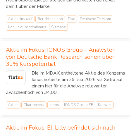
Nachholpotenzial zu, steigen ein und halten den DAX
damit über der Marke...
Aktienrückkauf
Berichtssaison
Dax
Deutsche Telekom
Konjunkturoptimismus
Siemens
Aktie im Fokus: IONOS Group – Analysten
von Deutsche Bank Research sehen über
30% Kurspotential
Die im MDAX enthaltene Aktie des Konzerns
Ionos notierte am 29. Juli 2026 via Xetra auf
einem hier für die Analyse relevanten
Zwischenhoch von 34,00...
Aktien
Charttechnik
Ionos
IONOS Group SE
Kursziel
Aktie im Fokus: Eli Lilly befindet sich nach