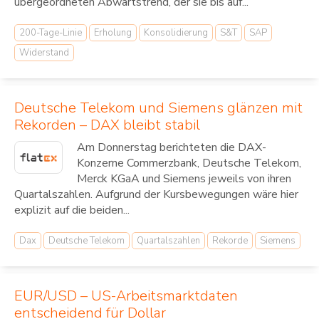
übergeordneten Abwärtstrend, der sie bis auf...
200-Tage-Linie
Erholung
Konsolidierung
S&T
SAP
Widerstand
Deutsche Telekom und Siemens glänzen mit
Rekorden – DAX bleibt stabil
Am Donnerstag berichteten die DAX-
Konzerne Commerzbank, Deutsche Telekom,
Merck KGaA und Siemens jeweils von ihren
Quartalszahlen. Aufgrund der Kursbewegungen wäre hier
explizit auf die beiden...
Dax
Deutsche Telekom
Quartalszahlen
Rekorde
Siemens
EUR/USD – US-Arbeitsmarktdaten
entscheidend für Dollar