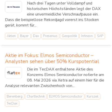
Nach drei Tagen unter Volldampf und
historischen Höchstständen legt der DAX
eine unvermeidliche Verschnaufpause ein.
Dass die beispiellose Rekordjagd vorerst ins Stocken
gerät, kommt für...
Aktien
Bayer
Dax
Fresenius
Geopolitik
Infineon
SAP
Aktie im Fokus: Elmos Semiconductor –
Analysten sehen über 50% Kurspotential
Die im TecDAX enthaltene Aktie des
Konzerns Elmos Semiconductor notierte am
08. Mai 2026 via Xetra auf einem hier für die
Analyse relevanten Zwischenhoch von...
Berenberg
Charttechnik
ELMOS Semiconductor
Kursziel
TecDax