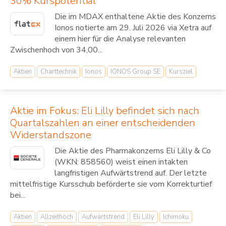
30% Kurspotential
Die im MDAX enthaltene Aktie des Konzerns
Ionos notierte am 29. Juli 2026 via Xetra auf
einem hier für die Analyse relevanten
Zwischenhoch von 34,00...
Aktien
Charttechnik
Ionos
IONOS Group SE
Kursziel
Aktie im Fokus: Eli Lilly befindet sich nach
Quartalszahlen an einer entscheidenden
Widerstandszone
Die Aktie des Pharmakonzerns Eli Lilly & Co
(WKN: 858560) weist einen intakten
langfristigen Aufwärtstrend auf. Der letzte
mittelfristige Kursschub beförderte sie vom Korrekturtief
bei...
Aktien
Allzeithoch
Aufwärtstrend
Eli Lilly
Ichimoku