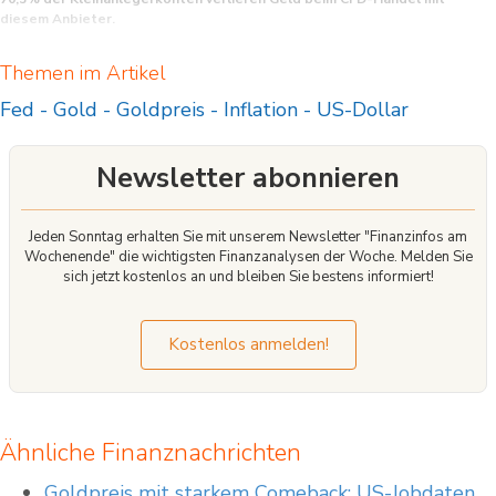
diesem Anbieter.
CFD sind komplexe Instrumente und beinhalten wegen der Hebelwirkung ein
Themen im Artikel
hohes Risiko, schnell Geld zu verlieren. Sie sollten überlegen, ob Sie verstehen,
wie CFD funktionieren, und ob Sie es sich leisten können, das hohe Risiko
Fed
-
Gold
-
Goldpreis
-
Inflation
-
US-Dollar
einzugehen, Ihr Geld zu verlieren.
Newsletter abonnieren
Jeden Sonntag erhalten Sie mit unserem Newsletter "Finanzinfos am
Wochenende" die wichtigsten Finanzanalysen der Woche. Melden Sie
sich jetzt kostenlos an und bleiben Sie bestens informiert!
Kostenlos anmelden!
Ähnliche Finanznachrichten
Goldpreis mit starkem Comeback: US-Jobdaten