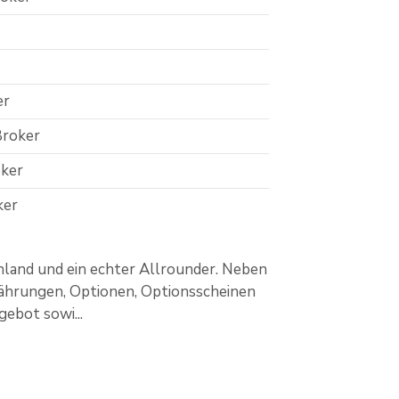
er
Broker
ker
ker
hland und ein echter Allrounder. Neben
währungen, Optionen, Optionsscheinen
gebot sowi...