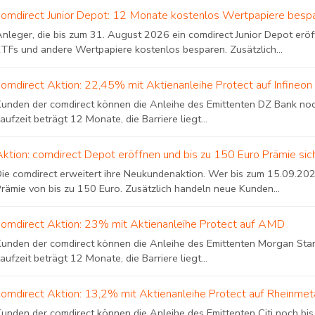
comdirect Junior Depot: 12 Monate kostenlos Wertpapiere besp
Anleger, die bis zum 31. August 2026 ein comdirect Junior Depot er
ETFs und andere Wertpapiere kostenlos besparen. Zusätzlich...
comdirect Aktion: 22,45% mit Aktienanleihe Protect auf Infineon
Kunden der comdirect können die Anleihe des Emittenten DZ Bank noc
aufzeit beträgt 12 Monate, die Barriere liegt...
Aktion: comdirect Depot eröffnen und bis zu 150 Euro Prämie sic
Die comdirect erweitert ihre Neukundenaktion. Wer bis zum 15.09.2026
Prämie von bis zu 150 Euro. Zusätzlich handeln neue Kunden...
comdirect Aktion: 23% mit Aktienanleihe Protect auf AMD
Kunden der comdirect können die Anleihe des Emittenten Morgan Stanl
aufzeit beträgt 12 Monate, die Barriere liegt...
comdirect Aktion: 13,2% mit Aktienanleihe Protect auf Rheinmeta
unden der comdirect können die Anleihe des Emittenten Citi noch bis 