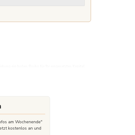
ung ein hohes Risiko für Ihr eingesetztes Kapital.
erlustes leisten können.
n
zinfos am Wochenende"
etzt kostenlos an und