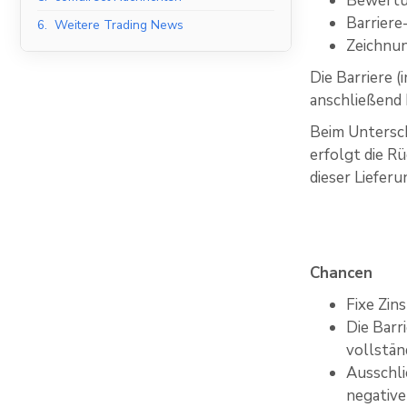
Bewertu
Barriere
6.
Weitere Trading News
Zeichnun
Die Barriere 
anschließend
Beim Untersch
erfolgt die R
dieser Liefer
Chancen
Fixe Zin
Die Barr
vollstän
Ausschli
negative