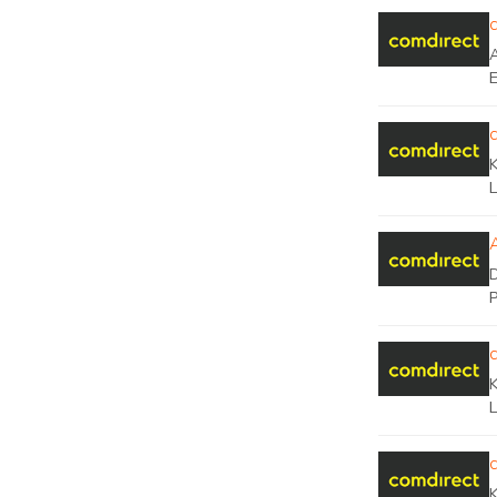
L
L
K