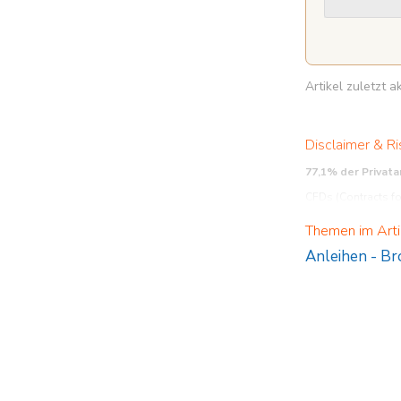
Artikel zuletzt 
Disclaimer & Ri
77,1% der Privat
CFDs (Contracts fo
Stellen Sie daher s
Themen im Arti
Anleihen
-
Br