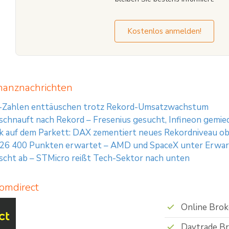
Kostenlos anmelden!
nanznachrichten
n-Zahlen enttäuschen trotz Rekord-Umsatzwachstum
chnauft nach Rekord – Fresenius gesucht, Infineon gemie
k auf dem Parkett: DAX zementiert neues Rekordniveau ob
 26 400 Punkten erwartet – AMD und SpaceX unter Erwa
cht ab – STMicro reißt Tech-Sektor nach unten
comdirect
Online Brok
Daytrade B