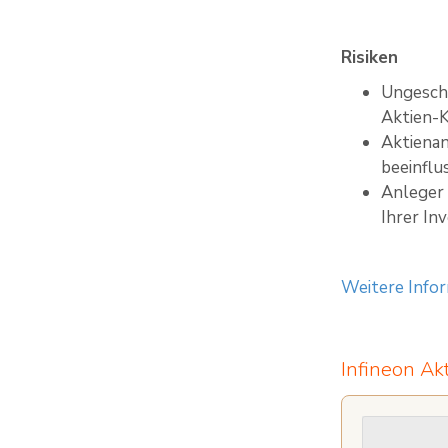
Risiken
Ungeschü
Aktien-K
Aktienan
beeinfl
Anleger 
Ihrer In
Weitere Infor
Infineon Ak