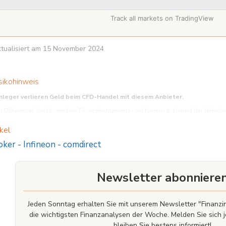
Track all markets on TradingView
aktualisiert am 15 November 2024
sikohinweis
anleger verlieren Geld beim CFD-Handel mit diesem Anbieter.
r Difference) sind komplexe Finanzinstrumente und bergen aufgrund der Hebelwirk
icher, daß Sie die Funktionsweise von CFDs verstehen und sich das Risiko eines V
kel
oker
-
Infineon
-
comdirect
Newsletter abonniere
Jeden Sonntag erhalten Sie mit unserem Newsletter "Finan
die wichtigsten Finanzanalysen der Woche. Melden Sie sich j
bleiben Sie bestens informiert!