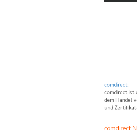
comdirect
:
comdirect ist
dem Handel vo
und Zertifika
comdirect N