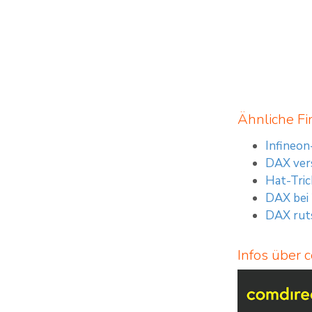
Ähnliche Fi
Infineo
DAX vers
Hat-Tric
DAX bei
DAX ruts
Infos über 