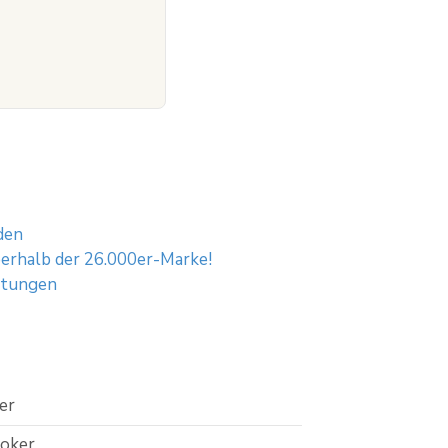
den
erhalb der 26.000er-Marke!
rtungen
er
roker