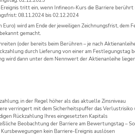
ngstag: 02.12.2025
-Ereignis tritt ein, wenn Infineon-Kurs die Barriere berühr
gsfrist: 08.11.2024 bis 02.12.2024
(in Euro) wird am Ende der jeweiligen Zeichnungsfrist, dem
 bekannt gemacht.
reiten (oder bereits beim Berühren – je nach Aktienanlei
ückzahlung durch Lieferung von einer am Festlegungstag 
ung wird dann unter dem Nennwert der Aktienanleihe liegen
szahlung, in der Regel höher als das aktuelle Zinsniveau
iere verringert mit dem Sicherheitspuffer das Verlustrisiko
digen Rückzahlung Ihres eingesetzten Kapitals
eßliche Beobachtung der Barriere am Bewertungstag – So
 Kursbewegungen kein Barriere-Ereignis auslösen