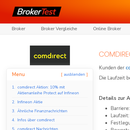
Broker
Broker Vergleiche
Online Broker
COMDIREC
Kunden der
c
Menu
ausblenden
Die Laufzeit b
1.
comdirect Aktion: 10% mit
Aktienanleihe Protect auf Infineon
Details zur 
2.
Infineon Aktie
Barriere
3.
Ähnliche Finanznachrichten
Laufzeit
4.
Infos über comdirect
Festleg
5.
comdirect Nachrichten