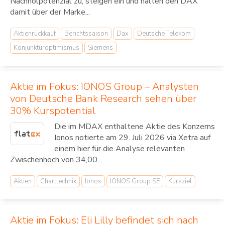
Nachholpotenzial zu, steigen ein und halten den DAX
damit über der Marke...
Aktienrückkauf
Berichtssaison
Dax
Deutsche Telekom
Konjunkturoptimismus
Siemens
Aktie im Fokus: IONOS Group – Analysten
von Deutsche Bank Research sehen über
30% Kurspotential
Die im MDAX enthaltene Aktie des Konzerns
Ionos notierte am 29. Juli 2026 via Xetra auf
einem hier für die Analyse relevanten
Zwischenhoch von 34,00...
Aktien
Charttechnik
Ionos
IONOS Group SE
Kursziel
Aktie im Fokus: Eli Lilly befindet sich nach