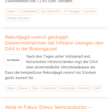
Zwischenhoch von 72,40 Euro. Seitdem...
Aktien
Charttechnik
EuroStoxx50
J.P. Morgan
Kursziel
Wolters Kluwer
Rekordjagd vorerst gestoppt:
Gewinnmitnahmen bei Infineon zwingen den
DAX in die Boxengasse!
Nach drei Tagen unter Volldampf und
historischen Höchstständen legt der DAX
eine unvermeidliche Verschnaufpause ein.
Dass die beispiellose Rekordjagd vorerst ins Stocken
gerät, kommt für...
Aktien
Bayer
Dax
Fresenius
Geopolitik
Infineon
SAP
Aktie im Fokus: Elmos Semiconductor –