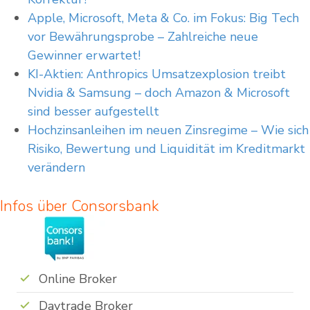
Apple, Microsoft, Meta & Co. im Fokus: Big Tech
Wir weisen abschließend darauf hin, dass es sich in dem Fall, in dem Sie
Transaktionen in hier vorgestellten Werten ohne vorherige individuelle Beratung
vor Bewährungsprobe – Zahlreiche neue
durchführen, um ein sogenanntes „beratungsfreies Geschäft“ handelt.
Gewinner erwartet!
KI-Aktien: Anthropics Umsatzexplosion treibt
Nvidia & Samsung – doch Amazon & Microsoft
sind besser aufgestellt
Hoch­zins­an­lei­hen im neu­en Zins­re­gime – Wie sich
Risiko, Bewertung und Liquidität im Kreditmarkt
verändern
Infos über Consorsbank
Online Broker
Daytrade Broker