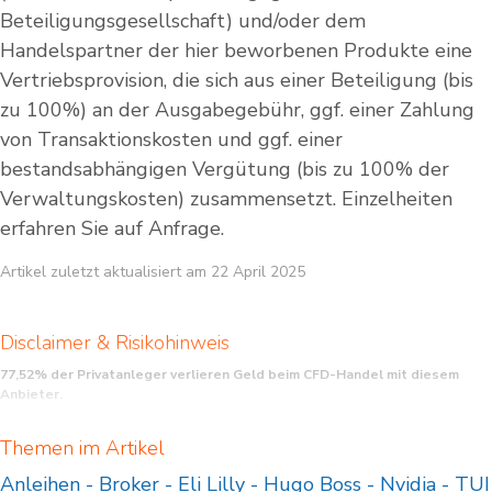
Beteiligungsgesellschaft) und/oder dem
Handelspartner der hier beworbenen Produkte eine
Vertriebsprovision, die sich aus einer Beteiligung (bis
zu 100%) an der Ausgabegebühr, ggf. einer Zahlung
von Transaktionskosten und ggf. einer
bestandsabhängigen Vergütung (bis zu 100% der
Verwaltungskosten) zusammensetzt. Einzelheiten
erfahren Sie auf Anfrage.
Artikel zuletzt aktualisiert am 22 April 2025
Disclaimer & Risikohinweis
77,52% der Privatanleger verlieren Geld beim CFD-Handel mit diesem
Anbieter.
CFDs (Contracts for Difference) sind komplexe Finanzinstrumente und bergen
Themen im Artikel
aufgrund der Hebelwirkung ein hohes Risiko für Ihr eingesetztes Kapital. Stellen
Sie daher sicher, daß Sie die Funktionsweise von CFDs verstehen und sich das
Anleihen
-
Broker
-
Eli Lilly
-
Hugo Boss
-
Nvidia
-
TUI
Risiko eines Verlustes leisten können.