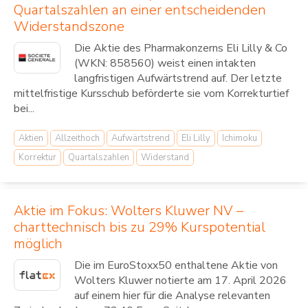
Quartalszahlen an einer entscheidenden
Widerstandszone
Die Aktie des Pharmakonzerns Eli Lilly & Co
(WKN: 858560) weist einen intakten
langfristigen Aufwärtstrend auf. Der letzte
mittelfristige Kursschub beförderte sie vom Korrekturtief
bei...
Aktien
Allzeithoch
Aufwärtstrend
Eli Lilly
Ichimoku
Korrektur
Quartalszahlen
Widerstand
Aktie im Fokus: Wolters Kluwer NV –
charttechnisch bis zu 29% Kurspotential
möglich
Die im EuroStoxx50 enthaltene Aktie von
Wolters Kluwer notierte am 17. April 2026
auf einem hier für die Analyse relevanten