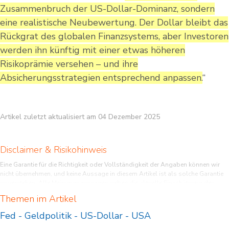
Zusammenbruch der US-Dollar-Dominanz, sondern
eine realistische Neubewertung. Der Dollar bleibt das
Rückgrat des globalen Finanzsystems, aber Investoren
werden ihn künftig mit einer etwas höheren
Risikoprämie versehen – und ihre
Absicherungsstrategien entsprechend anpassen.
“
Artikel zuletzt aktualisiert am 04 Dezember 2025
Disclaimer & Risikohinweis
Eine Garantie für die Richtigkeit oder Vollständigkeit der Angaben können wir
nicht übernehmen, und keine Aussage in diesem Artikel ist als solche Garantie
zu verstehen. Alle Meinungsaussagen geben die aktuelle Einschätzung des
Verfassers/der Verfasser wieder und stellen nicht notwendigerweise die Meinung
Themen im Artikel
von Lazard oder deren assoziierter Unternehmen dar. Die in diesem Artikel zum
Ausdruck gebrachten Meinungen können sich ohne vorherige Ankündigung
Fed
-
Geldpolitik
-
US-Dollar
-
USA
ändern. Weder Lazard noch deren assoziierte Unternehmen übernehmen