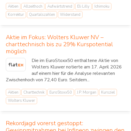
Aktien
Allzeithoch
Aufwärtstrend
Eli Lilly
Ichimoku
Korrektur
Quartalszahlen
Widerstand
Aktie im Fokus: Wolters Kluwer NV –
charttechnisch bis zu 29% Kurspotential
möglich
Die im EuroStoxx50 enthaltene Aktie von
Wolters Kluwer notierte am 17. April 2026
auf einem hier für die Analyse relevanten
Zwischenhoch von 72,40 Euro. Seitdem...
Aktien
Charttechnik
EuroStoxx50
J.P. Morgan
Kursziel
Wolters Kluwer
Rekordjagd vorerst gestoppt:
Gewinnmitnahmen bei Infineon zwingen den