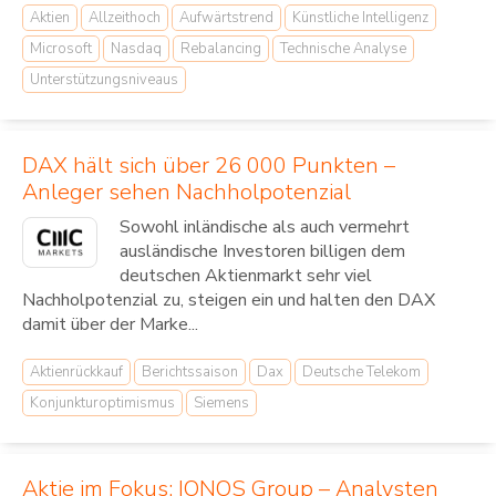
Aktien
Allzeithoch
Aufwärtstrend
Künstliche Intelligenz
Microsoft
Nasdaq
Rebalancing
Technische Analyse
Unterstützungsniveaus
DAX hält sich über 26 000 Punkten –
Anleger sehen Nachholpotenzial
Sowohl inländische als auch vermehrt
ausländische Investoren billigen dem
deutschen Aktienmarkt sehr viel
Nachholpotenzial zu, steigen ein und halten den DAX
damit über der Marke...
Aktienrückkauf
Berichtssaison
Dax
Deutsche Telekom
Konjunkturoptimismus
Siemens
Aktie im Fokus: IONOS Group – Analysten