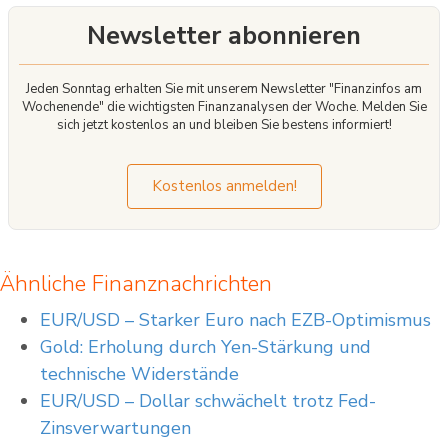
irgendeine Art von Haftung für die Verwendung dieses Artikels oder dessen
Inhalt.Weder dieser Artikel noch dessen Inhalt noch eine Kopie dieses Artikels
Newsletter abonnieren
darf ohne die vorherige ausdrückliche Erlaubnis von Lazard auf irgendeine
Weise verändert oder an Dritte verteilt oder übermittelt werden.
Jeden Sonntag erhalten Sie mit unserem Newsletter "Finanzinfos am
Wochenende" die wichtigsten Finanzanalysen der Woche. Melden Sie
sich jetzt kostenlos an und bleiben Sie bestens informiert!
Kostenlos anmelden!
Ähnliche Finanznachrichten
EUR/USD – Starker Euro nach EZB-Optimismus
Gold: Erholung durch Yen-Stärkung und
technische Widerstände
EUR/USD – Dollar schwächelt trotz Fed-
Zinsverwartungen