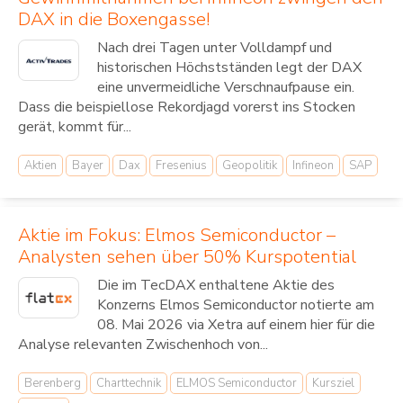
DAX in die Boxengasse!
Nach drei Tagen unter Volldampf und
historischen Höchstständen legt der DAX
eine unvermeidliche Verschnaufpause ein.
Dass die beispiellose Rekordjagd vorerst ins Stocken
gerät, kommt für...
Aktien
Bayer
Dax
Fresenius
Geopolitik
Infineon
SAP
Aktie im Fokus: Elmos Semiconductor –
Analysten sehen über 50% Kurspotential
Die im TecDAX enthaltene Aktie des
Konzerns Elmos Semiconductor notierte am
08. Mai 2026 via Xetra auf einem hier für die
Analyse relevanten Zwischenhoch von...
Berenberg
Charttechnik
ELMOS Semiconductor
Kursziel