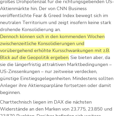
großes Drohpotenzial für die richtungsgebenden US-
Aktienmärkte hin. Der von CNN Business
veröffentlichte Fear & Greed Index bewegt sich im
neutralen Territorium und zeigt insofern keine stark
drohende Konsolidierung an.
Dennoch können sich in den kommenden Wochen
zwischenzeitliche Konsolidierungen und
vorübergehend erhöhte Kursschwankungen mit z.B.
Blick auf die Geopolitik ergeben.
Sie bieten aber, da
sie die längerfristig attraktiven Marktbedingungen –
US-Zinssenkungen – nur zeitweise verdecken,
günstige Einstiegsgelegenheiten. Mindestens sollten
Anleger ihre Aktiensparpläne fortsetzen oder damit
beginnen.
Charttechnisch liegen im DAX die nächsten
Widerstände an den Marken von 23.775, 23.850 und
23.870 Punkten. Darüber befinden sich weitere