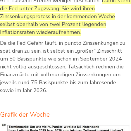
911 Tausend Stellen weniger geschaffen.
Damit steht
die Fed unter Zugzwang. Sie wird ihren
Zinssenkungsprozess in der kommenden Woche
selbst oberhalb von zwei Prozent liegenden
Inflationsraten wiederaufnehmen.
Da die Fed Gefahr läuft, in puncto Zinssenkungen zu
spät dran zu sein, ist selbst ein „großer“ Zinsschritt
um 50 Basispunkte wie schon im September 2024
nicht völlig ausgeschlossen. Tatsächlich rechnen die
Finanzmärte mit vollmundigen Zinssenkungen um
jeweils rund 75 Basispunkte bis zum Jahresende
sowie im Jahr 2026.
Grafik der Woche