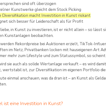
ersprechen sind oft überzogen
zelner Kunstwerke gleicht dem Stock Picking
 Diversifikation macht Investition in Kunst riskant
gnet sich besser für Leidenschaft als für Profit
liebe, in Kunst zu investieren, ist er nicht allein – so lässt 
en Kunstanlagen beobachten.
werden Rekordpreise bei Auktionen erzielt, TikTok-Influe
ten im Netz, Privatbanken locken mit hauseigenen Art Adv
mer mehr zum Lifestyle und zum Statussymbol, so scheint 
wird sie auch als solide Wertanlage verkauft – es wird dam
, wertstabil ist, zur Diversifikation im eigenen Portfolio d
heute einmal anschauen, was da dran ist – an Kunst als Geld
ten.
 ist eine Investition in Kunst?