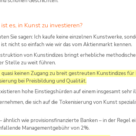
nd schönen Geschichten.
ist es, in Kunst zu investieren?
ten Sie sagen: Ich kaufe keine einzelnen Kunstwerke, sonde
 ist nicht so einfach wie wir das vom Aktienmarkt kennen.
struktion von Kunstindizes bringt erhebliche methodischen 
er Stelle zu weit führen.
 quasi keinen Zugang zu breit gestreuten Kunstindizes für 
sierung bei Preisbildung und Qualität.
xistieren hohe Einstiegshürden auf einem insgesamt sehr il
rnehmen, die sich auf die Tokenisierung von Kunst spezialis
.
 – ähnlich wie provisionsfinanzierte Banken – in der Rege
h anfallende Managementgebühr von 2%.