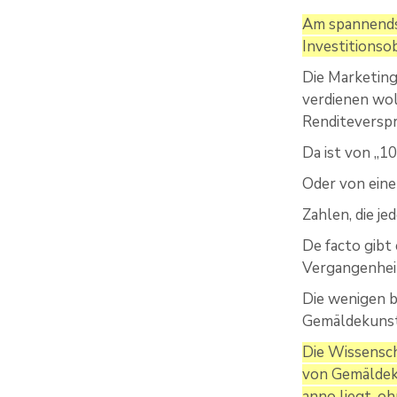
Am spannendst
Investitionsob
Die Marketing
verdienen wol
Renditeversp
Da ist von „10
Oder von eine
Zahlen, die je
De facto gibt
Vergangenheit
Die wenigen b
Gemäldekunst 
Die Wissensch
von Gemäldeku
anno liegt, 