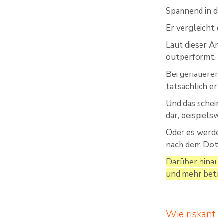
Spannend in 
Er vergleicht
Laut dieser A
outperformt.
Bei genauerer
tatsächlich e
Und das schei
dar, beispiel
Oder es werde
nach dem Dotc
Darüber hinau
und mehr bet
Wie riskant 