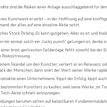
dite sind die Risiken einer Anlage ausschlaggebend für den
lnes Kunstwerk erwirbt – in der Hoffnung auf eine künftig
and, der alles auf eine einzelne Aktie setzt.
sches Stock Picking. Es kann gutgehen. Aber es ist und blei
 mir einmal solch ein „lucky punch“ gelungen ist, denke ich,
 einer breit gestreuten Geldanlage, fehlt sowohl bei der E
 Risikostreuung.
inem Skandal um den Künstler, verliert er an Relevanz, ode
k der Menschen, dann sinkt der Wert seiner Werke rapid
inzelaktie eines Unternehmens: Kippt der Erfolg, kippt auch
 bestimmten Künstlers zu kaufen, weil seine Werke „im Trend“
Tech-Aktie schnell einzusteigen.
eidungen beruhen selten auf belastbaren Fundamentaldate