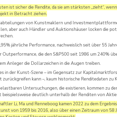
en ist sicher die Rendite, da sie am stärksten „zieht“, we
jekt in Betracht ziehen.
abteilungen von Kunstmaklern und Investmentplattformen, 
len, aber auch Händler und Auktionshäuser locken die pot
rechen.
,95% jährliche Performance, nachweislich seit über 55 Jahr
r Outperformance, die den S&P500 seit 1986 um 240% übe
dem Anleger die Dollarzeichen in die Augen treiben.
 es in der Kunst-Szene – im Gegensatz zur Kapitalmarktfor
 zurückgreifen kann –, kaum historische Renditedaten zu
elastbaren Untersuchungen, die existieren, kommen zu dem
beispielsweise deutlich unterhalb der Renditen von Aktie
aftler Li, Ma und Renneboog kamen 2022 zu dem Ergebnis, d
nst von 1959 bis 2016, also über einen Zeitraum von 58 J
ohne Kosten und Steuern wohlgemerkt.