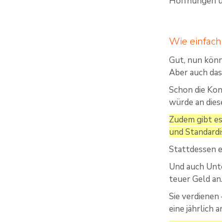
Hoffnungen u
Wie einfach 
Gut, nun könn
Aber auch das
Schon die Kon
würde an dies
Zudem gibt es
und Standardi
Stattdessen e
Und auch Unte
teuer Geld an
Sie verdienen
eine jährlic