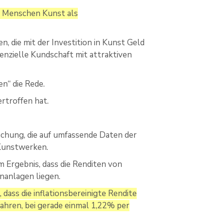
nn Menschen Kunst als
die mit der Investition in Kunst Geld
enzielle Kundschaft mit attraktiven
en“ die Rede.
rtroffen hat.
schung, die auf umfassende Daten der
 Kunstwerken.
 Ergebnis, dass die Renditen von
nanlagen liegen.
ass die inflationsbereinigte Rendite
ahren, bei gerade einmal 1,22% per