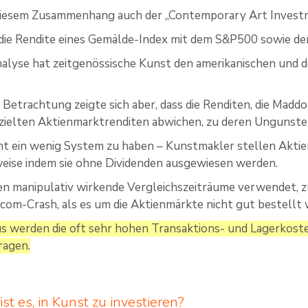
diesem Zusammenhang auch der „Contemporary Art Invest
 die Rendite eines Gemälde-Index mit dem S&P500 sowie d
nalyse hat zeitgenössische Kunst den amerikanischen und d
 Betrachtung zeigte sich aber, dass die Renditen, die Madd
rzielten Aktienmarktrenditen abwichen, zu deren Ungunsten
nt ein wenig System zu haben – Kunstmakler stellen Aktien
sweise indem sie ohne Dividenden ausgewiesen werden.
n manipulativ wirkende Vergleichszeiträume verwendet, zu
om-Crash, als es um die Aktienmärkte nicht gut bestellt 
s werden die oft sehr hohen Transaktions- und Lagerkoste
ragen.
ist es, in Kunst zu investieren?