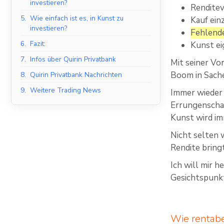
investieren?
Renditev
5.
Wie einfach ist es, in Kunst zu
Kauf ein
investieren?
Fehlende
6.
Fazit:
Kunst ei
7.
Infos über Quirin Privatbank
Mit seiner Vor
Boom in Sach
8.
Quirin Privatbank Nachrichten
9.
Weitere Trading News
Immer wieder 
Errungenschaf
Kunst wird im
Nicht selten 
Rendite bringt
Ich will mir 
Gesichtspunk
Wie rentabel