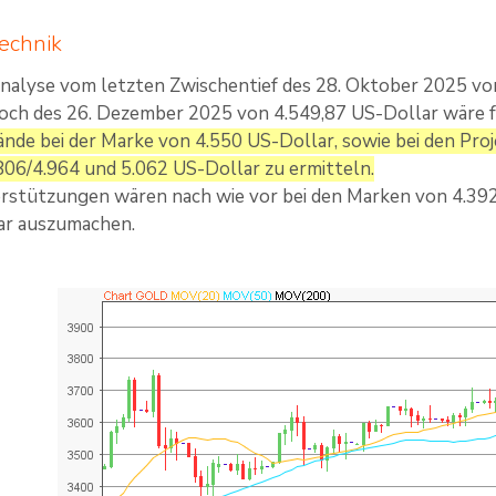
echnik
nalyse vom letzten Zwischentief des 28. Oktober 2025 vo
ch des 26. Dezember 2025 von 4.549,87 US-Dollar wäre 
nde bei der Marke von 4.550 US-Dollar, sowie bei den Pro
806/4.964 und 5.062 US-Dollar zu ermitteln.
rstützungen wären nach wie vor bei den Marken von 4.392
ar auszumachen.