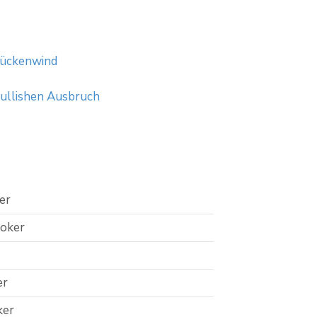
Rückenwind
bullishen Ausbruch
er
roker
er
ker