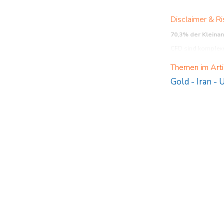
Disclaimer & Ri
70,3% der Kleina
CFD sind komplexe 
verstehen, wie CFD 
Themen im Arti
Gold
-
Iran
-
U