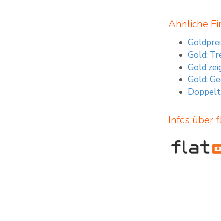
Ähnliche Fi
Goldpre
Gold: Tr
Gold zei
Gold: Ge
Doppelte
Infos über f