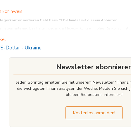
sikohinweis
nlegerkonten verlieren Geld beim CFD-Handel mit diesem Anbieter.
Instrumente und beinhalten wegen der Hebelwirkung ein hohes Risiko, schnell Gel
funktionieren, und ob Sie es sich leisten können, das hohe Risiko einzugehen, Ihr 
kel
S-Dollar
-
Ukraine
Newsletter abonniere
Jeden Sonntag erhalten Sie mit unserem Newsletter "Finan
die wichtigsten Finanzanalysen der Woche. Melden Sie sich j
bleiben Sie bestens informiert!
Kostenlos anmelden!