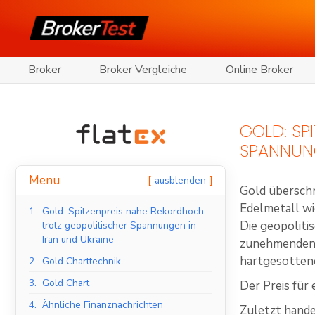
Broker
Broker Vergleiche
Online Broker
GOLD: SP
SPANNUNG
Menu
ausblenden
Gold überschr
Edelmetall wi
1.
Gold: Spitzenpreis nahe Rekordhoch
Die geopoliti
trotz geopolitischer Spannungen in
Iran und Ukraine
zunehmenden 
hartgesottene 
2.
Gold Charttechnik
3.
Gold Chart
Der Preis für
4.
Ähnliche Finanznachrichten
Zuletzt hande