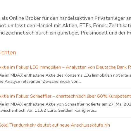
ch als Online Broker für den handelsaktiven Privatanleger a
t umfasst den Handel mit Aktien, ETFs, Fonds, Zertifikat
d zeichnet sich durch ein günstiges Preismodell und der Fok
richten
Aktie im Fokus: LEG Immobilien – Analysten von Deutsche Bank 
ie im MDAX enthaltene Aktie des Konzerns LEG Immobilien notierte am
die Analyse relevanten Zwischenhoch von...
Aktie im Fokus: Schaeffler – charttechnisch über 60% Kurspotent
Die im MDAX enthaltene Aktie von Schaeffler notierte am 27. Mai 202
Zwischenhoch von 11,62 Euro. Seitdem korrigierte...
Gold: Trendumkehr deutet auf neue Anschlusskäufe hin