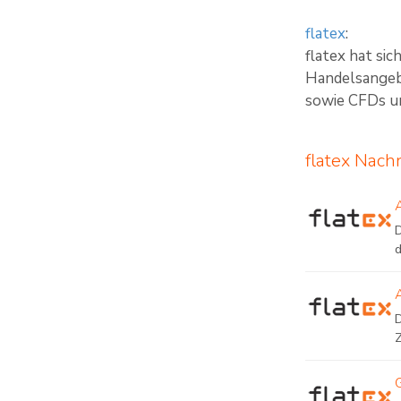
flatex
:
flatex hat si
Handelsangebo
sowie CFDs un
flatex Nach
D