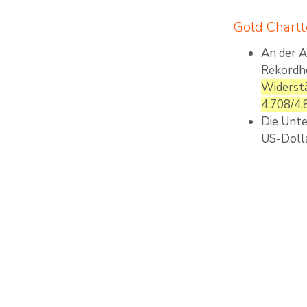
Gold Chartt
An der A
Rekordho
Widerstä
4.708/4.
Die Unte
US-Doll