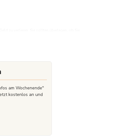
d zu verlieren. Sie sollten überlegen, ob Sie
Geld zu verlieren.
n
zinfos am Wochenende"
etzt kostenlos an und