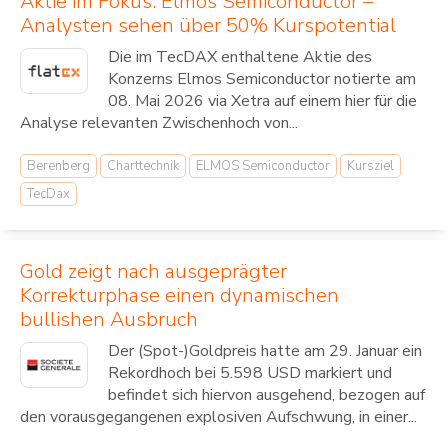
Aktie im Fokus: Elmos Semiconductor –
Analysten sehen über 50% Kurspotential
Die im TecDAX enthaltene Aktie des
Konzerns Elmos Semiconductor notierte am
08. Mai 2026 via Xetra auf einem hier für die
Analyse relevanten Zwischenhoch von...
Berenberg
Charttechnik
ELMOS Semiconductor
Kursziel
TecDax
Gold zeigt nach ausgeprägter
Korrekturphase einen dynamischen
bullishen Ausbruch
Der (Spot-)Goldpreis hatte am 29. Januar ein
Rekordhoch bei 5.598 USD markiert und
befindet sich hiervon ausgehend, bezogen auf
den vorausgegangenen explosiven Aufschwung, in einer...