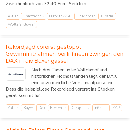
Zwischenhoch von 72,40 Euro. Seitdem...
Aktien
Charttechnik
EuroStoxx50
J.P. Morgan
Kursziel
Wolters Kluwer
Rekordjagd vorerst gestoppt:
Gewinnmitnahmen bei Infineon zwingen den
DAX in die Boxengasse!
Nach drei Tagen unter Volldampf und
historischen Höchstständen legt der DAX
eine unvermeidliche Verschnaufpause ein.
Dass die beispiellose Rekordjagd vorerst ins Stocken
gerät, kommt für...
Aktien
Bayer
Dax
Fresenius
Geopolitik
Infineon
SAP