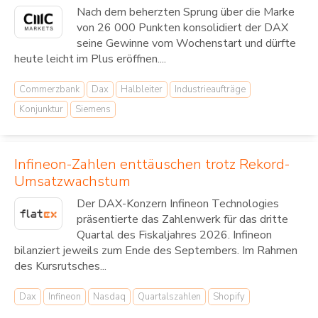
Nach dem beherzten Sprung über die Marke
von 26 000 Punkten konsolidiert der DAX
seine Gewinne vom Wochenstart und dürfte
heute leicht im Plus eröffnen....
Commerzbank
Dax
Halbleiter
Industrieaufträge
Konjunktur
Siemens
Infineon-Zahlen enttäuschen trotz Rekord-
Umsatzwachstum
Der DAX-Konzern Infineon Technologies
präsentierte das Zahlenwerk für das dritte
Quartal des Fiskaljahres 2026. Infineon
bilanziert jeweils zum Ende des Septembers. Im Rahmen
des Kursrutsches...
Dax
Infineon
Nasdaq
Quartalszahlen
Shopify