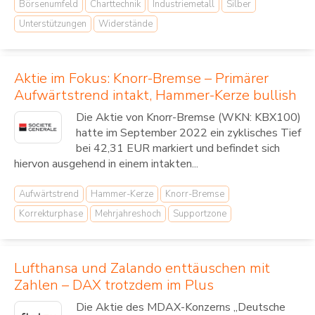
Börsenumfeld
Charttechnik
Industriemetall
Silber
Unterstützungen
Widerstände
Aktie im Fokus: Knorr-Bremse – Primärer
Aufwärtstrend intakt, Hammer-Kerze bullish
Die Aktie von Knorr-Bremse (WKN: KBX100)
hatte im September 2022 ein zyklisches Tief
bei 42,31 EUR markiert und befindet sich
hiervon ausgehend in einem intakten...
Aufwärtstrend
Hammer-Kerze
Knorr-Bremse
Korrekturphase
Mehrjahreshoch
Supportzone
Lufthansa und Zalando enttäuschen mit
Zahlen – DAX trotzdem im Plus
Die Aktie des MDAX-Konzerns „Deutsche