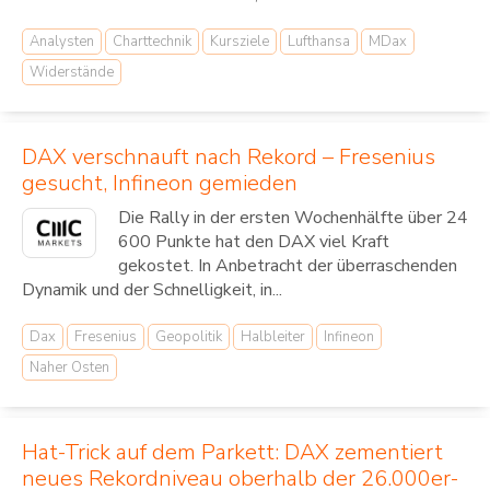
Analysten
Charttechnik
Kursziele
Lufthansa
MDax
Widerstände
DAX verschnauft nach Rekord – Fresenius
gesucht, Infineon gemieden
Die Rally in der ersten Wochenhälfte über 24
600 Punkte hat den DAX viel Kraft
gekostet. In Anbetracht der überraschenden
Dynamik und der Schnelligkeit, in...
Dax
Fresenius
Geopolitik
Halbleiter
Infineon
Naher Osten
Hat-Trick auf dem Parkett: DAX zementiert
neues Rekordniveau oberhalb der 26.000er-