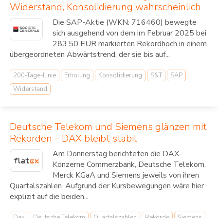
Widerstand, Konsolidierung wahrscheinlich
Die SAP-Aktie (WKN: 716460) bewegte
sich ausgehend von dem im Februar 2025 bei
283,50 EUR markierten Rekordhoch in einem
übergeordneten Abwärtstrend, der sie bis auf...
200-Tage-Linie
Erholung
Konsolidierung
S&T
SAP
Widerstand
Deutsche Telekom und Siemens glänzen mit
Rekorden – DAX bleibt stabil
Am Donnerstag berichteten die DAX-
Konzerne Commerzbank, Deutsche Telekom,
Merck KGaA und Siemens jeweils von ihren
Quartalszahlen. Aufgrund der Kursbewegungen wäre hier
explizit auf die beiden...
Dax
Deutsche Telekom
Quartalszahlen
Rekorde
Siemens