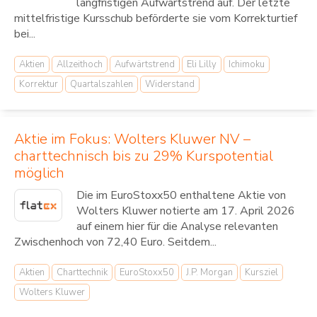
langfristigen Aufwärtstrend auf. Der letzte
mittelfristige Kursschub beförderte sie vom Korrekturtief
bei...
Aktien
Allzeithoch
Aufwärtstrend
Eli Lilly
Ichimoku
Korrektur
Quartalszahlen
Widerstand
Aktie im Fokus: Wolters Kluwer NV –
charttechnisch bis zu 29% Kurspotential
möglich
Die im EuroStoxx50 enthaltene Aktie von
Wolters Kluwer notierte am 17. April 2026
auf einem hier für die Analyse relevanten
Zwischenhoch von 72,40 Euro. Seitdem...
Aktien
Charttechnik
EuroStoxx50
J.P. Morgan
Kursziel
Wolters Kluwer