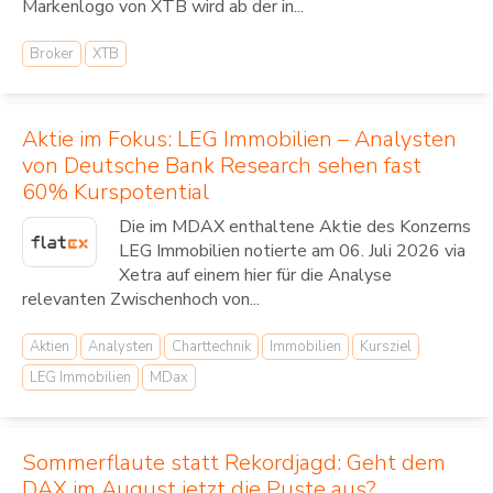
Markenlogo von XTB wird ab der in...
Broker
XTB
Aktie im Fokus: LEG Immobilien – Analysten
von Deutsche Bank Research sehen fast
60% Kurspotential
Die im MDAX enthaltene Aktie des Konzerns
LEG Immobilien notierte am 06. Juli 2026 via
Xetra auf einem hier für die Analyse
relevanten Zwischenhoch von...
Aktien
Analysten
Charttechnik
Immobilien
Kursziel
LEG Immobilien
MDax
Sommerflaute statt Rekordjagd: Geht dem
DAX im August jetzt die Puste aus?