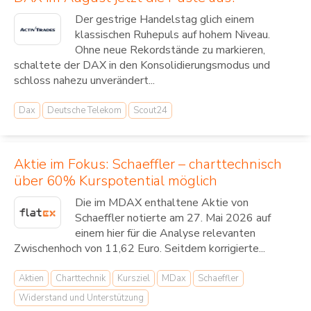
Der gestrige Handelstag glich einem
klassischen Ruhepuls auf hohem Niveau.
Ohne neue Rekordstände zu markieren,
schaltete der DAX in den Konsolidierungsmodus und
schloss nahezu unverändert...
Dax
Deutsche Telekom
Scout24
Aktie im Fokus: Schaeffler – charttechnisch
über 60% Kurspotential möglich
Die im MDAX enthaltene Aktie von
Schaeffler notierte am 27. Mai 2026 auf
einem hier für die Analyse relevanten
Zwischenhoch von 11,62 Euro. Seitdem korrigierte...
Aktien
Charttechnik
Kursziel
MDax
Schaeffler
Widerstand und Unterstützung