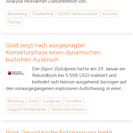
Analyse relevanten Zwischenhoch von...
Berenberg
Charttechnik
ELMOS Semiconductor
Kursziel
TecDax
Gold zeigt nach ausgeprägter
Korrekturphase einen dynamischen
bullishen Ausbruch
Der (Spot-)Goldpreis hatte am 29. Januar ein
Rekordhoch bei 5.598 USD markiert und
befindet sich hiervon ausgehend, bezogen auf
den vorausgegangenen explosiven Aufschwung, in einer...
Erholung
Gold
Goldpreis
Korrektur
Support-Widerstände
Technische Analyse
Gold: Geopolitische Entspannung treibt