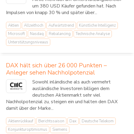
um 380 USD Käufer gefunden hat. Nach
Impulsen von knapp 30 % und später über...
Aktien
Allzeithoch
Aufwärtstrend
Künstliche Intelligenz
Microsoft
Nasdaq
Rebalancing
Technische Analyse
Unterstützungsniveaus
DAX hält sich über 26 000 Punkten –
Anleger sehen Nachholpotenzial
Sowohl inländische als auch vermehrt
ausländische Investoren billigen dem
deutschen Aktienmarkt sehr viel
Nachholpotenzial zu, steigen ein und halten den DAX
damit über der Marke...
Aktienrückkauf
Berichtssaison
Dax
Deutsche Telekom
Konjunkturoptimismus
Siemens