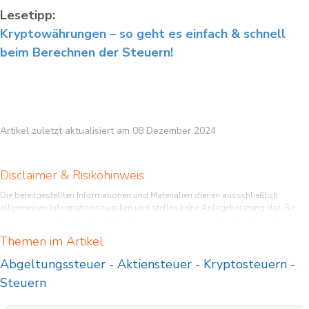
Lesetipp:
Kryptowährungen – so geht es einfach & schnell
beim Berechnen der Steuern!
Artikel zuletzt aktualisiert am 08 Dezember 2024
Disclaimer & Risikohinweis
Die bereitgestellten Informationen und Materialien dienen ausschließlich
allgemeinen Informationszwecken und stellen keine Anlageberatung dar. Sie
ersetzen nicht die individuelle Beratung durch einen qualifizierten Finanzberater.
Leser sollten eigenverantwortlich handeln und sich umfassend informieren,
Themen im Artikel
insbesondere durch die Lektüre relevanter Börsenprospekte und anderer
offizieller Dokumente. Für weiterführende Informationen wird empfohlen, die
Abgeltungssteuer
-
Aktiensteuer
-
Kryptosteuern
-
jeweilige Webseite des Herausgebers zu konsultieren. Der Autor übernimmt
Steuern
keine Haftung für Verluste oder Schäden, die direkt oder indirekt aus der
Nutzung oder dem Vertrauen auf die bereitgestellten Inhalte entstehen.