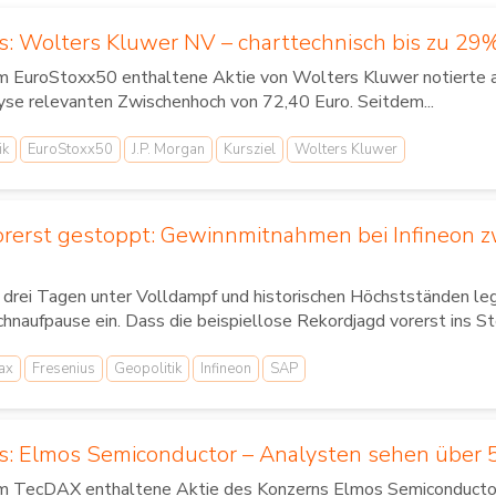
s: Wolters Kluwer NV – charttechnisch bis zu 29
im EuroStoxx50 enthaltene Aktie von Wolters Kluwer notierte am
yse relevanten Zwischenhoch von 72,40 Euro. Seitdem...
ik
EuroStoxx50
J.P. Morgan
Kursziel
Wolters Kluwer
orerst gestoppt: Gewinnmitnahmen bei Infineon z
 drei Tagen unter Volldampf und historischen Höchstständen le
hnaufpause ein. Dass die beispiellose Rekordjagd vorerst ins St
ax
Fresenius
Geopolitik
Infineon
SAP
us: Elmos Semiconductor – Analysten sehen über 
im TecDAX enthaltene Aktie des Konzerns Elmos Semiconductor