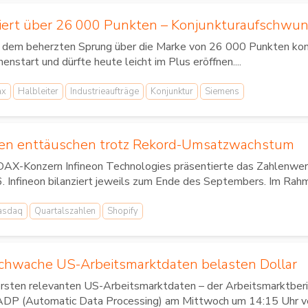
iert über 26 000 Punkten – Konjunkturaufschwu
 dem beherzten Sprung über die Marke von 26 000 Punkten kon
nstart und dürfte heute leicht im Plus eröffnen....
ax
Halbleiter
Industrieaufträge
Konjunktur
Siemens
len enttäuschen trotz Rekord-Umsatzwachstum
DAX-Konzern Infineon Technologies präsentierte das Zahlenwerk 
. Infineon bilanziert jeweils zum Ende des Septembers. Im Rahm
asdaq
Quartalszahlen
Shopify
hwache US-Arbeitsmarktdaten belasten Dollar
ersten relevanten US-Arbeitsmarktdaten – der Arbeitsmarktberic
ADP (Automatic Data Processing) am Mittwoch um 14:15 Uhr verö