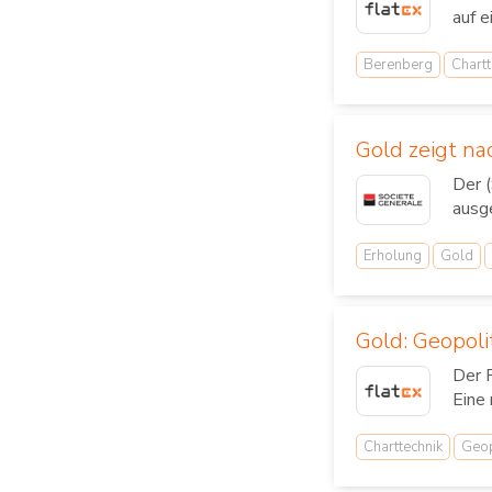
auf e
Berenberg
Chartt
Gold zeigt n
Der 
ausg
Erholung
Gold
Gold: Geopoli
Der P
Eine 
Charttechnik
Geop