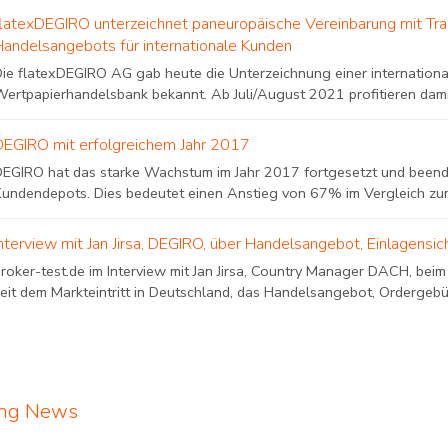
flatexDEGIRO unterzeichnet paneuropäische Vereinbarung mit Tr
Handelsangebots für internationale Kunden
Die flatexDEGIRO AG gab heute die Unterzeichnung einer internation
Wertpapierhandelsbank bekannt. Ab Juli/August 2021 profitieren dam
DEGIRO mit erfolgreichem Jahr 2017
DEGIRO hat das starke Wachstum im Jahr 2017 fortgesetzt und beend
Kundendepots. Dies bedeutet einen Anstieg von 67% im Vergleich zum
Interview mit Jan Jirsa, DEGIRO, über Handelsangebot, Einlagens
broker-test.de im Interview mit Jan Jirsa, Country Manager DACH, bei
eit dem Markteintritt in Deutschland, das Handelsangebot, Ordergebüh
ing News