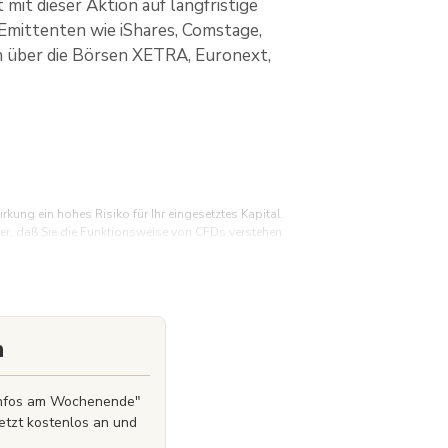
 mit dieser Aktion auf langfristige
-Emittenten wie iShares, Comstage,
ch über die Börsen XETRA, Euronext,
ung ein hohes Risiko für Ihr eingesetztes Kapital.
her, daß Sie die Funktionsweise von CFDs verstehen
r) Einlage verlieren. Bei DEGIRO sind wir offen und
müssen Sie eine Reihe von Faktoren berücksichtigen.
besten für Ihre Bedürfnisse geeignet sind. Darüber
n
onen einzugehen, die zu finanziellen Schwierigkeiten
n. Sie können mehr über die Risiken einer Anlage in
zinfos am Wochenende"
etzt kostenlos an und