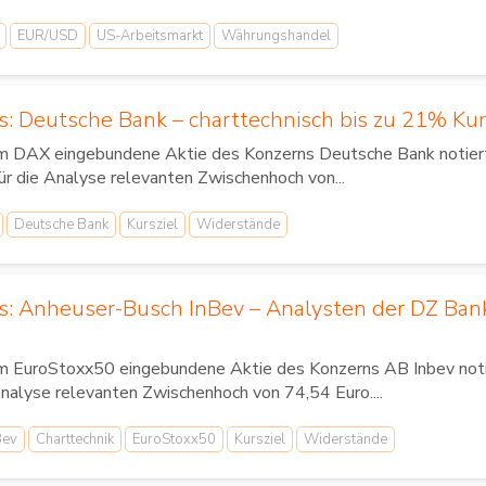
EUR/USD
US-Arbeitsmarkt
Währungshandel
s: Deutsche Bank – charttechnisch bis zu 21% Kur
im DAX eingebundene Aktie des Konzerns Deutsche Bank notiert
für die Analyse relevanten Zwischenhoch von...
Deutsche Bank
Kursziel
Widerstände
us: Anheuser-Busch InBev – Analysten der DZ Ba
im EuroStoxx50 eingebundene Aktie des Konzerns AB Inbev notier
Analyse relevanten Zwischenhoch von 74,54 Euro....
Bev
Charttechnik
EuroStoxx50
Kursziel
Widerstände