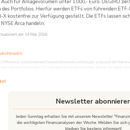
n. Auch für Anlagevolumen unter 1.000,- Euro. DEGIRO zielt
on des Portfolios. Hierfür werden ETFs von führenden ETF
-X kostenfrei zur Verfügung gestellt. Die ETFs lassen si
NYSE Arca handeln.
aktualisiert am 14 Mai 2016
sikohinweis
r Difference) sind komplexe Finanzinstrumente und bergen aufgrund der Hebelwirk
leger verlieren Geld beim CFD-Handel mit diesem Anbieter. Stellen Sie daher sic
 eines Verlustes leisten können.
kel
ldanlage
ich finanziell lohnen, aber es ist nicht ohne Risiko. Sie können (einen Teil) Ihre(
ie Risiken, die mit Anlagen verbunden sind. Bevor Sie anfangen Geld anzulegen, 
rüber nachzudenken, wie viel Risiko Sie eingehen möchten und welche Produkte am 
Newsletter abonniere
 ratsam, kurzfristig benötigte Mittel für die Geldanlage zu verwenden oder Positi
es beginnt damit, darüber nachzudenken, welche Art von Investor Sie sein möchte
nen zu den Wertpapierdienstleistungen
lesen.
Jeden Sonntag erhalten Sie mit unserem Newsletter "Finan
die wichtigsten Finanzanalysen der Woche. Melden Sie sich j
bleiben Sie bestens informiert!