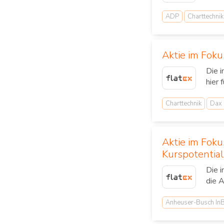
ADP
Charttechnik
Aktie im Foku
Die 
hier 
Charttechnik
Dax
Aktie im Fok
Kurspotential
Die 
die 
Anheuser-Busch In