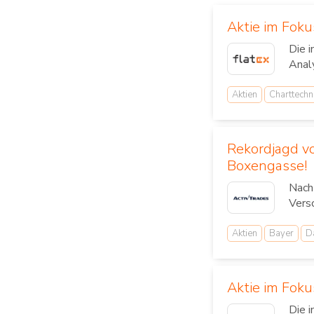
Aktie im Foku
Die 
Anal
Aktien
Charttechn
Rekordjagd v
Boxengasse!
Nach
Versc
Aktien
Bayer
D
Aktie im Fok
Die 