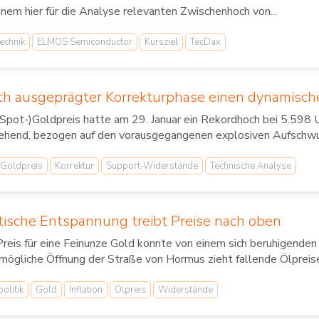
inem hier für die Analyse relevanten Zwischenhoch von...
echnik
ELMOS Semiconductor
Kursziel
TecDax
ach ausgeprägter Korrekturphase einen dynamisch
(Spot-)Goldpreis hatte am 29. Januar ein Rekordhoch bei 5.598 U
ehend, bezogen auf den vorausgegangenen explosiven Aufschwung,
Goldpreis
Korrektur
Support-Widerstände
Technische Analyse
tische Entspannung treibt Preise nach oben
reis für eine Feinunze Gold konnte von einem sich beruhigenden
mögliche Öffnung der Straße von Hormus zieht fallende Ölpreise 
olitik
Gold
Inflation
Ölpreis
Widerstände