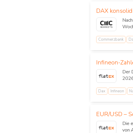
DAX konsolid
Nach
Woche
Commerzbank
D
Infineon-Zah
Der 
2026
Dax
Infineon
N
EUR/USD – Sc
Die 
von 